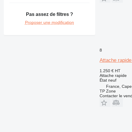
924
928
Pas assez de filtres ?
938
950
Proposer une modification
962
966
972
8
980
D series
Attache rapid
F-series
1.250 €
HT
GP
Attache rapide
IT
État
neuf
M-series
France, Cape
TP Zone
MH
Contacter le ven
TH