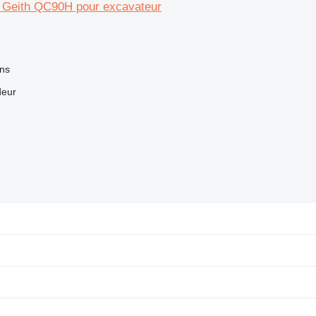
e Geith QC90H pour excavateur
ns
deur