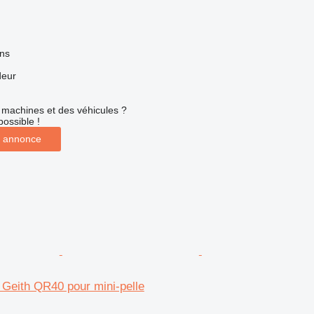
ns
deur
machines et des véhicules ?
possible !
 annonce
 Geith QR40 pour mini-pelle