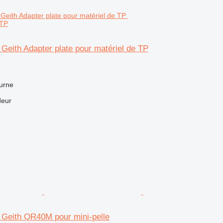
 TP
 Geith Adapter plate pour matériel de TP
urne
deur
 Geith QR40M pour mini-pelle