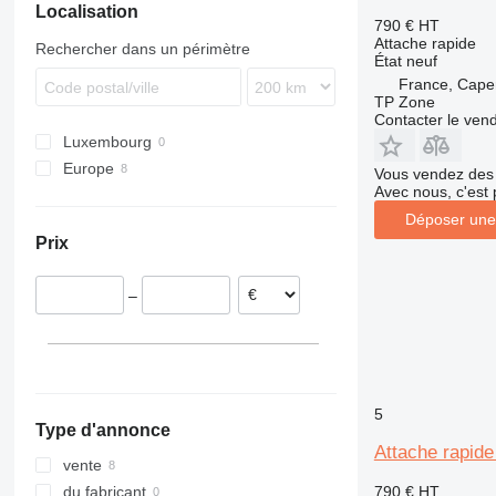
Localisation
1188
305
8060
824
LRB
WE
ECR
790 €
HT
CX
307
8080
3420
PR
EW
Attache rapide
Rechercher dans un périmètre
État
neuf
W-series
308
JS
R-series
EWR
France, Cape
311
L-series
TP Zone
312
S-series
Contacter le ven
Luxembourg
313
Europe
314
Vous vendez des 
Avec nous, c'est 
France
315
Déposer une
Pays-Bas
316
Prix
318
320
–
321
322
323
324
325
5
Type d'annonce
326
Attache rapide
329
vente
330
790 €
HT
du fabricant