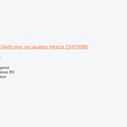
 Geith pour excavateur Hitachi ZX870/890
e
geest
ines BV
deur