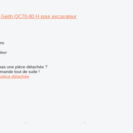
e Geith QC70-80 H pour excavateur
ns
deur
pas une pièce détachée ?
mande tout de suite !
pièce détachée