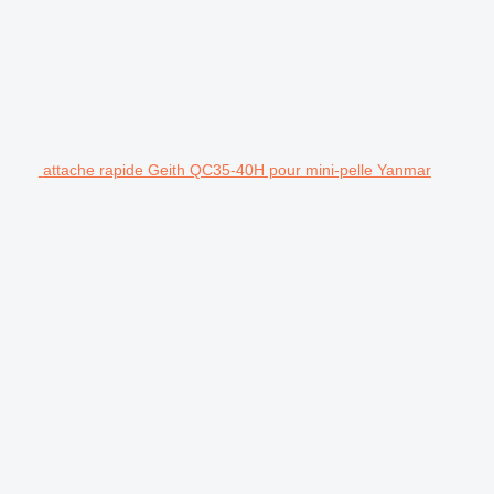
attache rapide Geith QC35-40H pour mini-pelle Yanmar