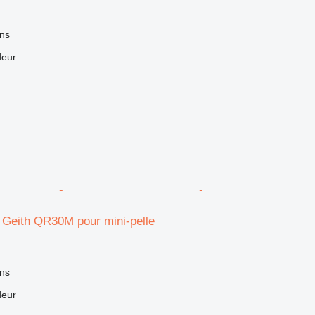
ns
deur
 Geith QR30M pour mini-pelle
ns
deur