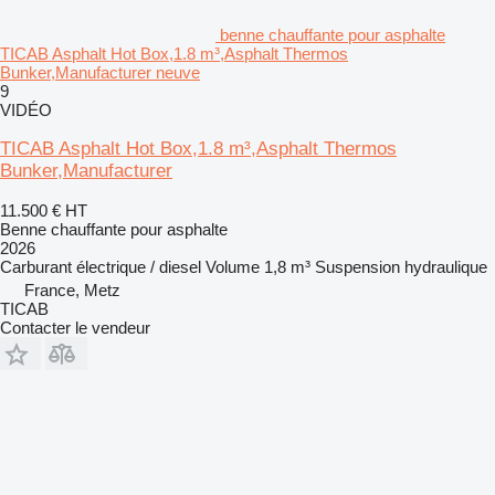
benne chauffante pour asphalte
TICAB Asphalt Hot Box,1.8 m³,Asphalt Thermos
Bunker,Manufacturer neuve
9
VIDÉO
TICAB Asphalt Hot Box,1.8 m³,Asphalt Thermos
Bunker,Manufacturer
11.500 €
HT
Benne chauffante pour asphalte
2026
Carburant
électrique / diesel
Volume
1,8 m³
Suspension
hydraulique
France, Metz
TICAB
Contacter le vendeur