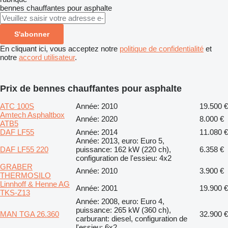
bennes chauffantes pour asphalte
S'abonner
En cliquant ici, vous acceptez notre
politique de confidentialité
et
notre
accord utilisateur
.
Prix de bennes chauffantes pour asphalte
ATC 100S
Année: 2010
19.500 €
Amtech Asphaltbox
Année: 2020
8.000 €
ATB5
DAF LF55
Année: 2014
11.080 €
Année: 2013, euro: Euro 5,
DAF LF55 220
puissance: 162 kW (220 ch),
6.358 €
configuration de l'essieu: 4x2
GRABER
Année: 2010
3.900 €
THERMOSILO
Linnhoff & Henne AG
Année: 2001
19.900 €
TKS-Z13
Année: 2008, euro: Euro 4,
puissance: 265 kW (360 ch),
MAN TGA 26.360
32.900 €
carburant: diesel, configuration de
l'essieu: 6x2