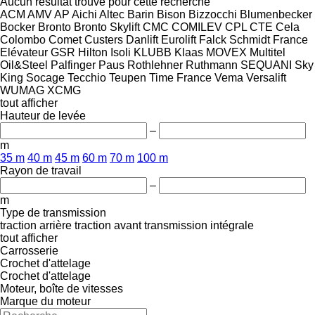
Aucun résultat trouvé pour cette recherche
ACM
AMV
AP
Aichi
Altec
Barin
Bison
Bizzocchi
Blumenbecker
Bocker
Bronto
Bronto Skylift
CMC
COMILEV
CPL
CTE
Cela
Colombo
Comet
Custers
Danlift
Eurolift
Falck Schmidt
France
Elévateur
GSR
Hilton
Isoli
KLUBB
Klaas
MOVEX
Multitel
Oil&Steel
Palfinger
Paus
Rothlehner
Ruthmann
SEQUANI
Sky
King
Socage
Tecchio
Teupen
Time France
Vema
Versalift
WUMAG
XCMG
tout afficher
Hauteur de levée
–
m
35 m
40 m
45 m
60 m
70 m
100 m
Rayon de travail
–
m
Type de transmission
traction arrière
traction avant
transmission intégrale
tout afficher
Carrosserie
Crochet d'attelage
Crochet d'attelage
Moteur, boîte de vitesses
Marque du moteur