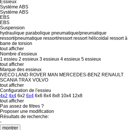
Essieux
Système ABS
Système ABS
EBS
EBS
Suspension
hydraulique
parabolique
pneumatique/pneumatique
ressort/pneumatique
ressort/ressort
ressort hélicoïdal
ressort à
barre de torsion
tout afficher
Nombre d'essieux
1 essieu
2 essieux
3 essieux
4 essieux
5 essieux
tout afficher
Marque des essieux
IVECO
LAND ROVER
MAN
MERCEDES-BENZ
RENAULT
SCANIA
TRAX
VOLVO
tout afficher
Configuration de l'essieu
4x2
4x4
6x2
6x4
6x6
8x4
8x8
10x4
12x8
tout afficher
Pas assez de filtres ?
Proposer une modification
Résultats de recherche:
-
montrer