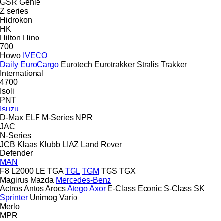
GSR
Genie
Z series
Hidrokon
HK
Hilton
Hino
700
Howo
IVECO
Daily
EuroCargo
Eurotech
Eurotrakker
Stralis
Trakker
International
4700
Isoli
PNT
Isuzu
D-Max
ELF
M-Series
NPR
JAC
N-Series
JCB
Klaas
Klubb
LIAZ
Land Rover
Defender
MAN
F8
L2000
LE
TGA
TGL
TGM
TGS
TGX
Magirus
Mazda
Mercedes-Benz
Actros
Antos
Arocs
Atego
Axor
E-Class
Econic
S-Class
SK
Sprinter
Unimog
Vario
Merlo
MPR