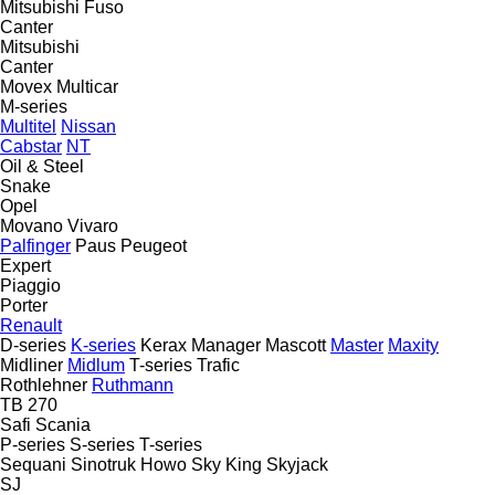
Mitsubishi Fuso
Canter
Mitsubishi
Canter
Movex
Multicar
M-series
Multitel
Nissan
Cabstar
NT
Oil & Steel
Snake
Opel
Movano
Vivaro
Palfinger
Paus
Peugeot
Expert
Piaggio
Porter
Renault
D-series
K-series
Kerax
Manager
Mascott
Master
Maxity
Midliner
Midlum
T-series
Trafic
Rothlehner
Ruthmann
TB 270
Safi
Scania
P-series
S-series
T-series
Sequani
Sinotruk Howo
Sky King
Skyjack
SJ