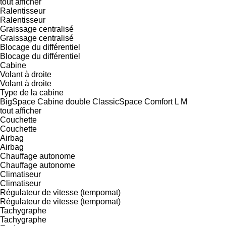
tout afficher
Ralentisseur
Ralentisseur
Graissage centralisé
Graissage centralisé
Blocage du différentiel
Blocage du différentiel
Cabine
Volant à droite
Volant à droite
Type de la cabine
BigSpace
Cabine double
ClassicSpace
Comfort
L
M
tout afficher
Couchette
Couchette
Airbag
Airbag
Chauffage autonome
Chauffage autonome
Climatiseur
Climatiseur
Régulateur de vitesse (tempomat)
Régulateur de vitesse (tempomat)
Tachygraphe
Tachygraphe