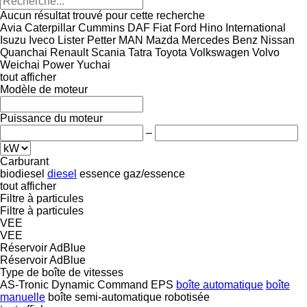
Aucun résultat trouvé pour cette recherche
Avia
Caterpillar
Cummins
DAF
Fiat
Ford
Hino
International
Isuzu
Iveco
Lister Petter
MAN
Mazda
Mercedes Benz
Nissan
Quanchai
Renault
Scania
Tatra
Toyota
Volkswagen
Volvo
Weichai Power
Yuchai
tout afficher
Modèle de moteur
Puissance du moteur
–
Carburant
biodiesel
diesel
essence
gaz/essence
tout afficher
Filtre à particules
Filtre à particules
VEE
VEE
Réservoir AdBlue
Réservoir AdBlue
Type de boîte de vitesses
AS-Tronic
Dynamic Command
EPS
boîte automatique
boîte
manuelle
boîte semi-automatique
robotisée