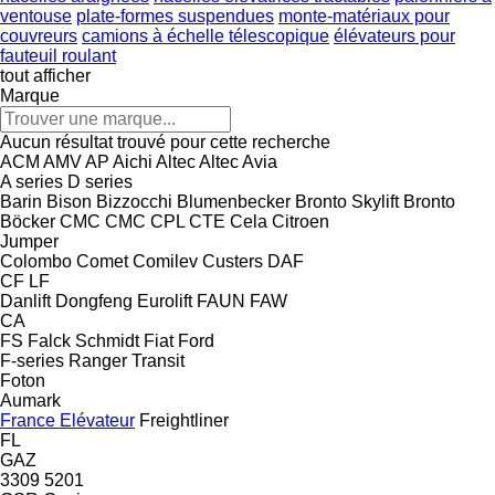
ventouse
plate-formes suspendues
monte-matériaux pour
couvreurs
camions à échelle télescopique
élévateurs pour
fauteuil roulant
tout afficher
Marque
Aucun résultat trouvé pour cette recherche
ACM
AMV
AP
Aichi
Altec
Altec
Avia
A series
D series
Barin
Bison
Bizzocchi
Blumenbecker
Bronto Skylift
Bronto
Böcker
CMC
CMC
CPL
CTE
Cela
Citroen
Jumper
Colombo
Comet
Comilev
Custers
DAF
CF
LF
Danlift
Dongfeng
Eurolift
FAUN
FAW
CA
FS
Falck Schmidt
Fiat
Ford
F-series
Ranger
Transit
Foton
Aumark
France Elévateur
Freightliner
FL
GAZ
3309
5201