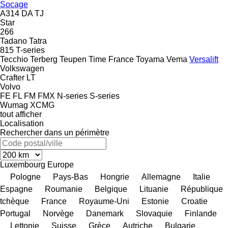
Socage
A314
DA
TJ
Star
266
Tadano
Tatra
815
T-series
Tecchio
Terberg
Teupen
Time France
Toyama
Vema
Versalift
Volkswagen
Crafter
LT
Volvo
FE
FL
FM
FMX
N-series
S-series
Wumag
XCMG
tout afficher
Localisation
Rechercher dans un périmètre
Luxembourg
Europe
Pologne
Pays-Bas
Hongrie
Allemagne
Italie
Espagne
Roumanie
Belgique
Lituanie
République
tchèque
France
Royaume-Uni
Estonie
Croatie
Portugal
Norvège
Danemark
Slovaquie
Finlande
Lettonie
Suisse
Grèce
Autriche
Bulgarie