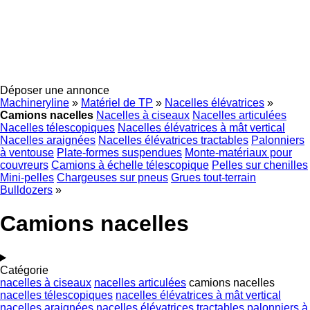
Déposer une annonce
Machineryline
»
Matériel de TP
»
Nacelles élévatrices
»
Camions nacelles
Nacelles à ciseaux
Nacelles articulées
Nacelles télescopiques
Nacelles élévatrices à mât vertical
Nacelles araignées
Nacelles élévatrices tractables
Palonniers
à ventouse
Plate-formes suspendues
Monte-matériaux pour
couvreurs
Camions à échelle télescopique
Pelles sur chenilles
Mini-pelles
Chargeuses sur pneus
Grues tout-terrain
Bulldozers
»
Camions nacelles
Catégorie
nacelles à ciseaux
nacelles articulées
camions nacelles
nacelles télescopiques
nacelles élévatrices à mât vertical
nacelles araignées
nacelles élévatrices tractables
palonniers à