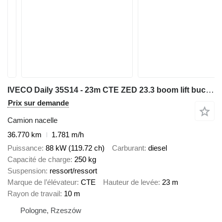
IVECO Daily 35S14 - 23m CTE ZED 23.3 boom lift bucket truck podnośnik
Prix sur demande
Camion nacelle
36.770 km
1.781 m/h
Puissance
88 kW (119.72 ch)
Carburant
diesel
Capacité de charge
250 kg
Suspension
ressort/ressort
Marque de l’élévateur
CTE
Hauteur de levée
23 m
Rayon de travail
10 m
Pologne, Rzeszów