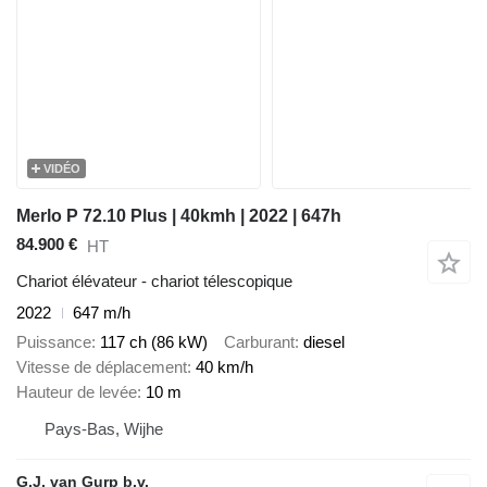
VIDÉO
Merlo P 72.10 Plus | 40kmh | 2022 | 647h
84.900 €
HT
Chariot élévateur - chariot télescopique
2022
647 m/h
Puissance
117 ch (86 kW)
Carburant
diesel
Vitesse de déplacement
40 km/h
Hauteur de levée
10 m
Pays-Bas, Wijhe
G.J. van Gurp b.v.