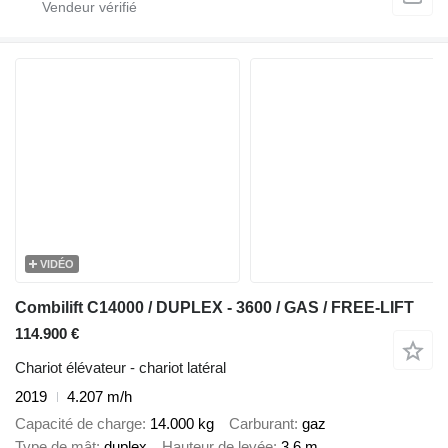
VIDÉO
Combilift C14000 / DUPLEX - 3600 / GAS / FREE-LIFT
114.900 €
Chariot élévateur - chariot latéral
2019
4.207 m/h
Capacité de charge
14.000 kg
Carburant
gaz
Type de mât
duplex
Hauteur de levée
3,6 m