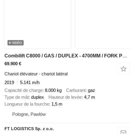
VIDÉO
Combilift C8000 / GAS / DUPLEX - 4700MM / FORK POSITIONER / FREE LIFT / FU
69.900 €
Chariot élévateur - chariot latéral
2019
5.141 m/h
Capacité de charge
8.000 kg
Carburant
gaz
Type de mât
duplex
Hauteur de levée
4,7 m
Longueur de la fourche
1,5 m
Pologne, Pawłów
FT LOGISTICS Sp. z o.o.