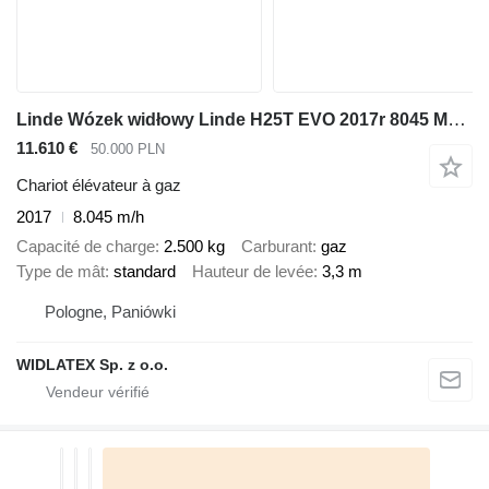
Linde Wózek widłowy Linde H25T EVO 2017r 8045 MH oświetlenie LED
11.610 €
50.000 PLN
Chariot élévateur à gaz
2017
8.045 m/h
Capacité de charge
2.500 kg
Carburant
gaz
Type de mât
standard
Hauteur de levée
3,3 m
Pologne, Paniówki
WIDLATEX Sp. z o.o.