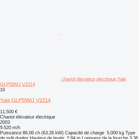
chariot élévateur électrique Yale
GLP55MJ V2214
10
Yale GLP55MJ V2214
11.500 €
Chariot élévateur électrique
2003
9.520 m/h
Puissance
86.06 ch (63.26 kW)
Capacité de charge
5.000 kg
Type
de mât
duplex
Hauteur de levée
2,84 m
Longueur de la fourche
3,36