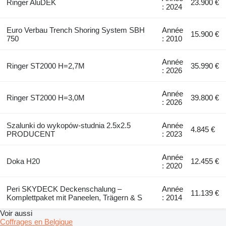
Ringer AluDEK
23.900 €
: 2024
Euro Verbau Trench Shoring System SBH
Année
15.900 €
750
: 2010
Année
Ringer ST2000 H=2,7M
35.990 €
: 2026
Année
Ringer ST2000 H=3,0M
39.800 €
: 2026
Szalunki do wykopów-studnia 2.5x2.5
Année
4.845 €
PRODUCENT
: 2023
Année
Doka H20
12.455 €
: 2020
Peri SKYDECK Deckenschalung –
Année
11.139 €
Komplettpaket mit Paneelen, Trägern & S
: 2014
Voir aussi
Coffrages en Belgique