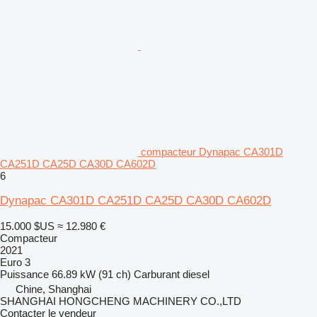
compacteur Dynapac CA301D
CA251D CA25D CA30D CA602D
6
Dynapac CA301D CA251D CA25D CA30D CA602D
15.000 $US
≈ 12.980 €
Compacteur
2021
Euro 3
Puissance
66.89 kW (91 ch)
Carburant
diesel
Chine, Shanghai
SHANGHAI HONGCHENG MACHINERY CO.,LTD
Contacter le vendeur