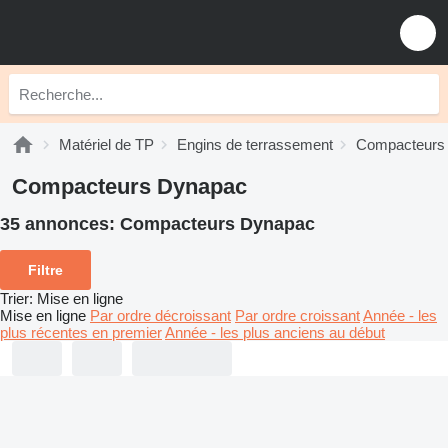
Matériel de TP
Engins de terrassement
Compacteurs
Compacteurs Dynapac
35 annonces:
Compacteurs Dynapac
Filtre
Trier
:
Mise en ligne
Mise en ligne
Par ordre décroissant
Par ordre croissant
Année - les
plus récentes en premier
Année - les plus anciens au début