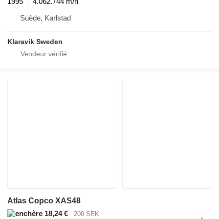
1995
4.062.744 m/h
Suède, Karlstad
Klaravik Sweden
Atlas Copco XAS48
18,24 €
200 SEK