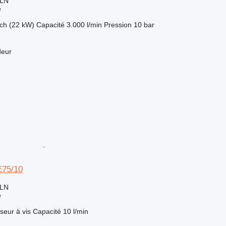
PLN
e
ch (22 kW)
Capacité
3.000 l/min
Pression
10 bar
deur
75/10
PLN
e
seur
à vis
Capacité
10 l/min