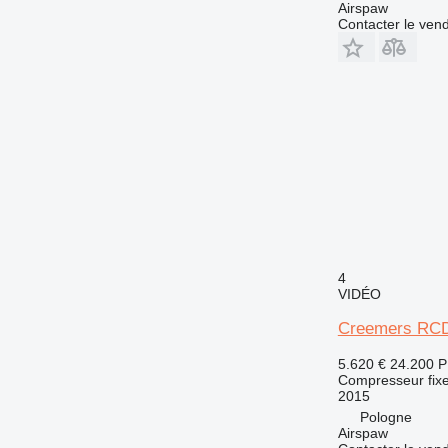
Airspaw
Contacter le ven
4
VIDÉO
Creemers RC
5.620 €
24.200 
Compresseur fix
2015
Pologne
Airspaw