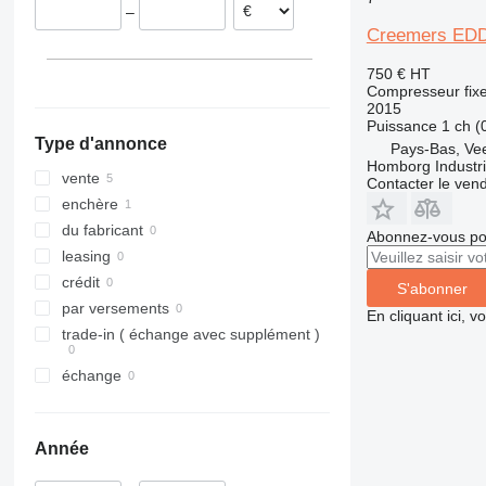
–
Creemers EDD 
750 €
HT
Compresseur fix
2015
Puissance
1 ch (
Type d'annonce
Pays-Bas, Ve
Homborg Industri
vente
Contacter le ven
enchère
du fabricant
Abonnez-vous pou
leasing
crédit
S'abonner
par versements
En cliquant ici, 
trade-in ( échange avec supplément )
échange
Année