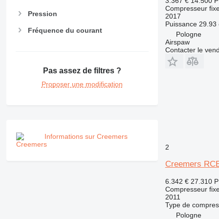
3.367 €
14.500 
Compresseur fix
Pression
2017
Puissance
29.93 
Fréquence du courant
Pologne
Airspaw
Contacter le ven
Pas assez de filtres ?
Proposer une modification
Informations sur Creemers
2
Creemers RCE
6.342 €
27.310 
Compresseur fix
2011
Type de compres
Pologne