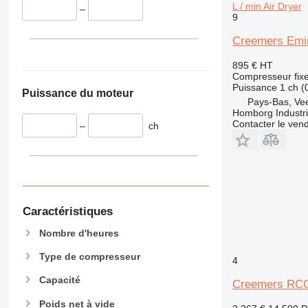
L / min Air Dryer
–
9
Creemers Emin
895 €
HT
Compresseur fix
Puissance
1 ch (
Puissance du moteur
Pays-Bas, Ve
Homborg Industri
Contacter le ven
–
ch
Caractéristiques
Nombre d'heures
Type de compresseur
4
Capacité
Creemers RCC
Poids net à vide