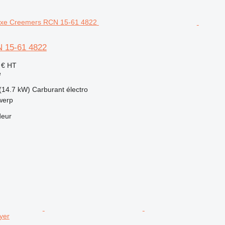
 15-61 4822
 €
HT
e
(14.7 kW)
Carburant
électro
werp
deur
yer