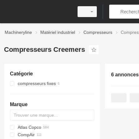
Machineryline
Matériel industriel
Compresseurs
Compres
Compresseurs Creemers
Catégorie
6 annonces
compresseurs fixes
Marque
Atlas Copco
PDS
CompAir
DrillAir
XAS
PDP
PA
C-series
CPS