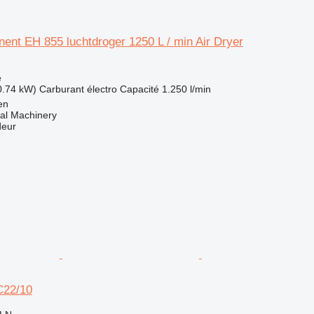
ent EH 855 luchtdroger 1250 L / min Air Dryer
e
0.74 kW)
Carburant
électro
Capacité
1.250 l/min
en
al Machinery
deur
22/10