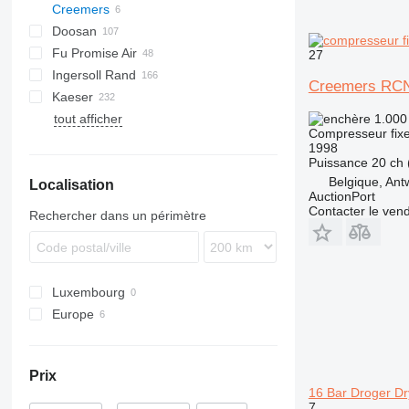
Creemers
E-Air
M-series
C-series
Doosan
GA
DLT
SC
F2L912
Fu Promise Air
LF
DS
B-series
27
Ingersoll Rand
LT
H-series
G-series
Citymaster
MC
Creemers RCN
Kaeser
QAX
G-series
tout afficher
XAHS
P-series
AS
D-series
MIC
MDVN
W-series
38K
1.000
Compresseur fix
XAS
R-series
ESD
K-series
65K
1998
XATS
T-series
M-series
L-series
185
Puissance
20 ch 
Belgique, Ant
Localisation
XAVS
VHP
SK
M-series
260
AuctionPort
XRHS
XHP
SM
600
Contacter le ven
Rechercher dans un périmètre
XRVS
900
ZT
Luxembourg
Europe
Pologne
Pays-Bas
Prix
Belgique
16 Bar Droger Dr
7