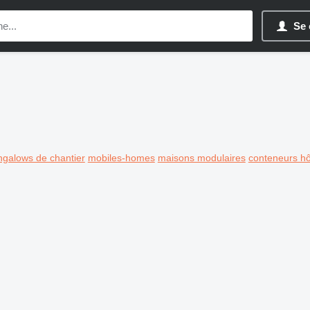
Se 
ngalows de chantier
mobiles-homes
maisons modulaires
conteneurs hô