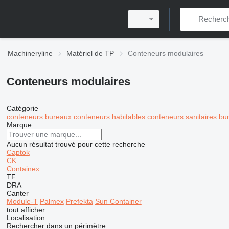
Machineryline
Matériel de TP
Conteneurs modulaires
Conteneurs modulaires
Catégorie
conteneurs bureaux
conteneurs habitables
conteneurs sanitaires
bu
Marque
Aucun résultat trouvé pour cette recherche
Captok
CK
Containex
TF
DRA
Canter
Module-T
Palmex
Prefekta
Sun Container
tout afficher
Localisation
Rechercher dans un périmètre