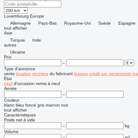
Luxembourg
Europe
Allemagne
Pays-Bas
Royaume-Uni
Suède
Espagne
tout afficher
Asie
Turquie
Inde
autres
Ukraine
Prix
–
Type d'annonce
vente
location
enchère
du fabricant
leasing
crédit
par versements
tr
État
neuf
d'occasion
remis à neuf
Année
–
Couleur
blanc
bleu foncé
gris
marron
noir
tout afficher
Caractéristiques
Poids net à vide
–
kg
Volume
–
m³