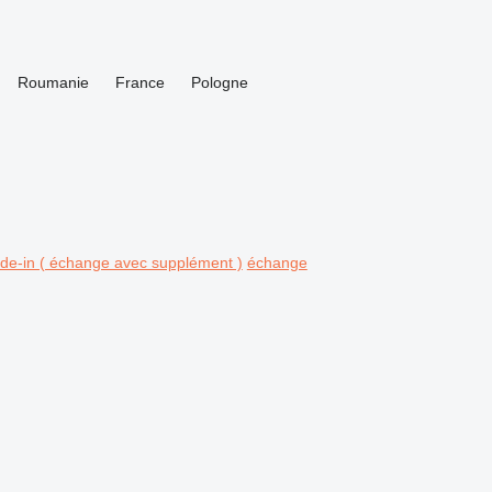
Roumanie
France
Pologne
ade-in ( échange avec supplément )
échange