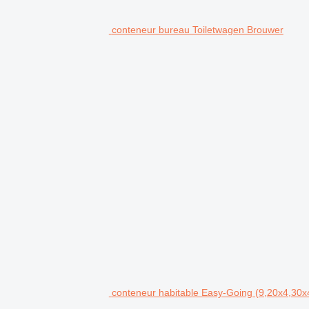
conteneur bureau Toiletwagen Brouwer
conteneur habitable Easy-Going (9,20x4,30x