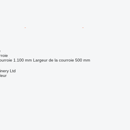
e
roie
ourroie
1.100 mm
Largeur de la courroie
500 mm
nery Ltd
deur