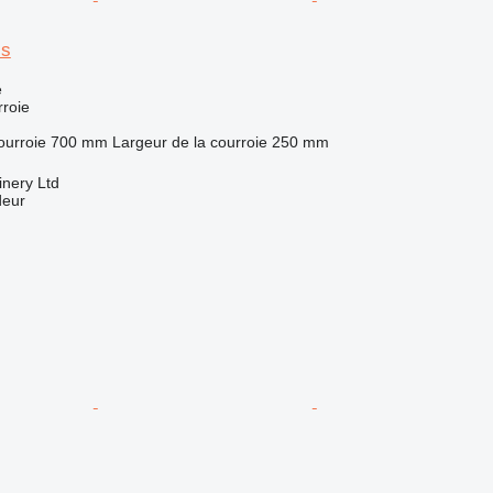
ss
e
roie
ourroie
700 mm
Largeur de la courroie
250 mm
nery Ltd
deur