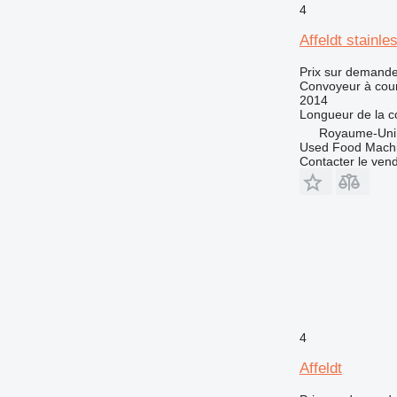
4
Affeldt stainle
Prix sur demand
Convoyeur à cour
2014
Longueur de la c
Royaume-Uni
Used Food Machi
Contacter le ven
4
Affeldt