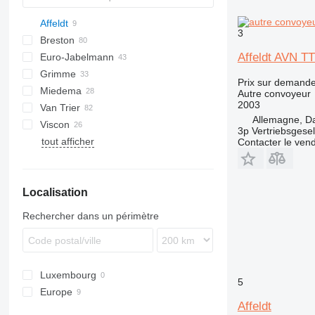
Affeldt
3
Breston
BM
Affeldt AVN TT
Euro-Jabelmann
Grimme
Prix sur demand
Miedema
SE
Autre convoyeur
2003
Van Trier
SL
LBV
Allemagne, D
Viscon
MC
3p Vertriebsgese
tout afficher
SB
W-series
Contacter le ven
Localisation
Rechercher dans un périmètre
Luxembourg
5
Europe
Affeldt
Pays-Bas