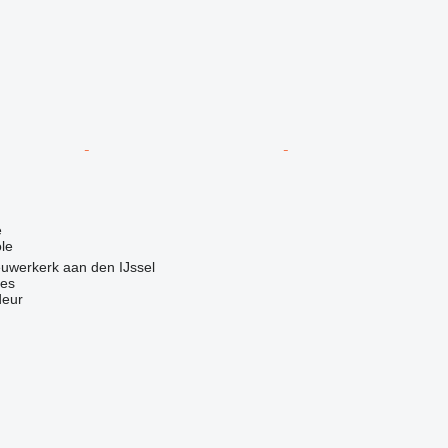
e
le
uwerkerk aan den IJssel
nes
deur