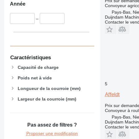
Prix sur demand
Année
Convoyeur agrico
Pays-Bas, Nie
Duijndam Machi
–
Contacter le ven
Caractéristiques
Capacité de charge
Poids net à vide
5
Longueur de la courroie (mm)
Affeldt
Largeur de la courroie (mm)
Prix sur demand
Convoyeur à rou
Pays-Bas, Nie
Duijndam Machi
Pas assez de filtres ?
Contacter le ven
Proposer une modification