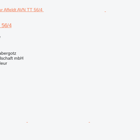
 56/4
e
abergotz
llschaft mbH
deur