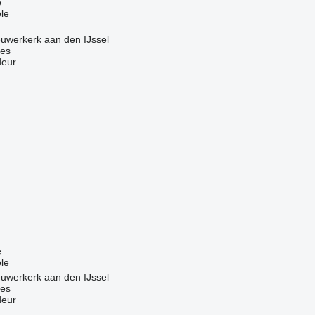
e
le
uwerkerk aan den IJssel
nes
deur
e
le
uwerkerk aan den IJssel
nes
deur