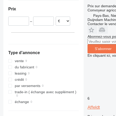
Royaume-Uni
Prix sur demand
Prix
Convoyeur agrico
Allemagne
Pays-Bas, Nie
Duijndam Machi
–
Contacter le ven
Abonnez-vous pou
S'abonner
Type d'annonce
En cliquant ici, 
vente
du fabricant
leasing
crédit
par versements
trade-in ( échange avec supplément )
6
échange
Affeldt