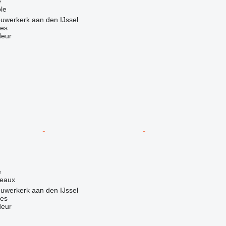
e
le
uwerkerk aan den IJssel
nes
deur
e
leaux
uwerkerk aan den IJssel
nes
deur