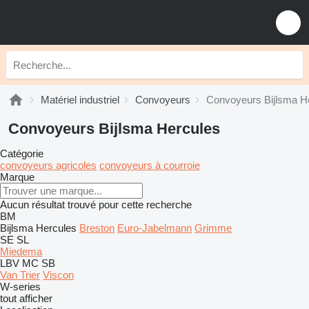
Matériel industriel
Convoyeurs
Convoyeurs Bijlsma H
Convoyeurs Bijlsma Hercules
Catégorie
convoyeurs agricoles
convoyeurs à courroie
Marque
Aucun résultat trouvé pour cette recherche
BM
Bijlsma Hercules
Breston
Euro-Jabelmann
Grimme
SE
SL
Miedema
LBV
MC
SB
Van Trier
Viscon
W-series
tout afficher