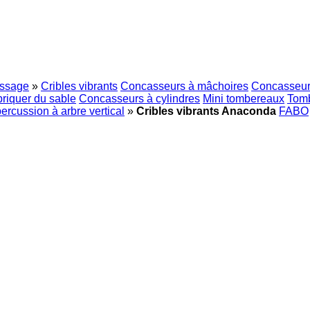
assage
»
Cribles vibrants
Concasseurs à mâchoires
Concasseur
riquer du sable
Concasseurs à cylindres
Mini tombereaux
Tomb
rcussion à arbre vertical
»
Cribles vibrants Anaconda
FABO