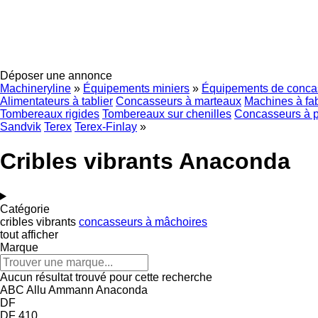
Déposer une annonce
Machineryline
»
Équipements miniers
»
Équipements de conc
Alimentateurs à tablier
Concasseurs à marteaux
Machines à fab
Tombereaux rigides
Tombereaux sur chenilles
Concasseurs à pe
Sandvik
Terex
Terex-Finlay
»
Cribles vibrants Anaconda
Catégorie
cribles vibrants
concasseurs à mâchoires
tout afficher
Marque
Aucun résultat trouvé pour cette recherche
ABC
Allu
Ammann
Anaconda
DF
DF 410