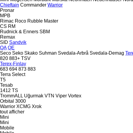
Chieftain
Commander
Warrior
Pronar
MPB
Rimac
Roco
Rubble Master
CS
RM
Rudnick & Enners
SBM
Remax
SID
Sandvik
QA
QE
Seco
Seko
Skako
Suhman
Svedala-Arbrå
Svedala-Demag
Ter
820
883+
TSV
Terex-Finlay
683
694
873
883
Terra Select
T5
Tesab
1412
TS
TrommALL
Uğurmak
VTN
Viper
Vortex
Orbital 3000
Warrior
XCMG
Xrok
tout afficher
Mini
Mini
Mobile