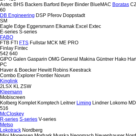
Astec
BHS
Backers
Barford
Beyer
Binder
BlueMAC
Boratas
CZ
60
DB Engineering
DSP Přerov
Doppstadt
SM
Eagle
Edge
Eggersmann
Elkamak
Excel
Extec
E-series
S-series
FABO
FTB
FTI
FTS
Fullstar
MCK
ME
PRO
Finlay
Fintec
542
640
GIPO
Galen
Gasparin OMG
General Makina
Güntner
Hako
Hart
PC
Haver & Boecker
Hewitt Robins
Keestrack
Combo
Explorer
Frontier
Novum
Kinglink
2LSX
KL
ZSW
Kleemann
Mobiscreen
Kolberg
Komplet
Komptech
Leitner
Liming
Lindner
Lokomo
MD
516
McCloskey
R-series
S-series
V-series
Metso
Lokotrack
Nordberg
Mini
Mogensen
Morbark
Murska
Neonmach
Neuenhauser
Nord