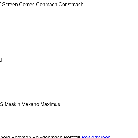
 Screen
Comec
Conmach
Constmach
l
S
Maskin Mekano
Maximus
berg
Peterson
Polygonmach
Portafill
Powerscreen