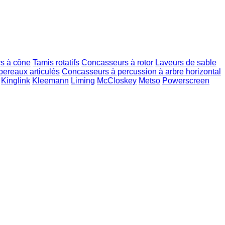
s à cône
Tamis rotatifs
Concasseurs à rotor
Laveurs de sable
ereaux articulés
Concasseurs à percussion à arbre horizontal
Kinglink
Kleemann
Liming
McCloskey
Metso
Powerscreen