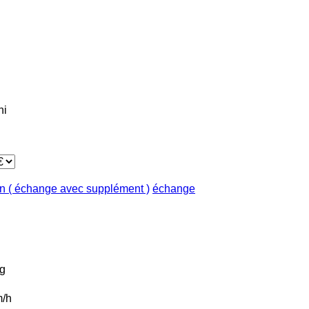
ni
in ( échange avec supplément )
échange
g
/h