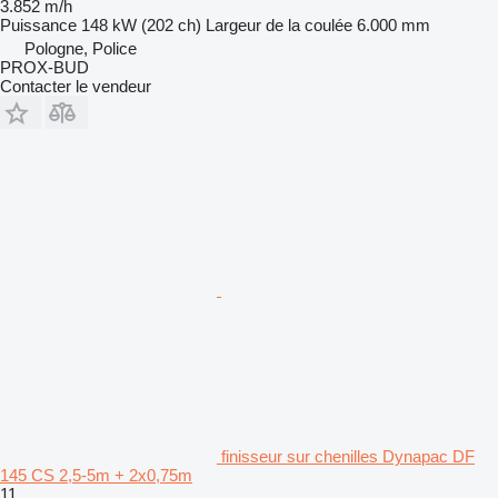
3.852 m/h
Puissance
148 kW (202 ch)
Largeur de la coulée
6.000 mm
Pologne, Police
PROX-BUD
Contacter le vendeur
finisseur sur chenilles Dynapac DF
145 CS 2,5-5m + 2x0,75m
11