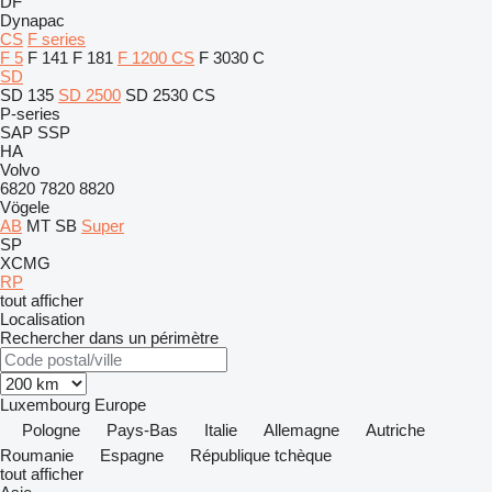
DF
Dynapac
CS
F series
F 5
F 141
F 181
F 1200 CS
F 3030 C
SD
SD 135
SD 2500
SD 2530 CS
P-series
SAP
SSP
HA
Volvo
6820
7820
8820
Vögele
AB
MT
SB
Super
SP
XCMG
RP
tout afficher
Localisation
Rechercher dans un périmètre
Luxembourg
Europe
Pologne
Pays-Bas
Italie
Allemagne
Autriche
Roumanie
Espagne
République tchèque
tout afficher