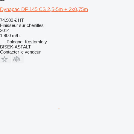
Dynapac DF 145 CS 2,5-5m + 2x0,75m
74.900 €
HT
Finisseur sur chenilles
2014
1.900 m/h
Pologne, Kostomłoty
BISEK-ASFALT
Contacter le vendeur