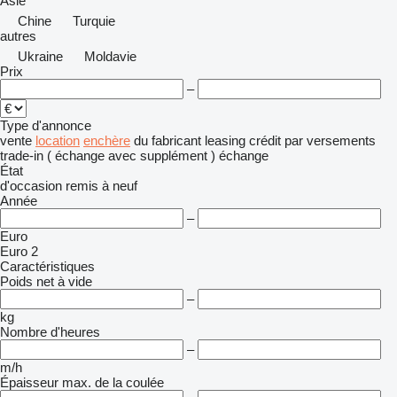
Asie
Chine
Turquie
autres
Ukraine
Moldavie
Prix
–
Type d'annonce
vente
location
enchère
du fabricant
leasing
crédit
par versements
trade-in ( échange avec supplément )
échange
État
d'occasion
remis à neuf
Année
–
Euro
Euro 2
Caractéristiques
Poids net à vide
–
kg
Nombre d'heures
–
m/h
Épaisseur max. de la coulée