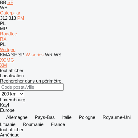
BB
SF
WS
Caterpillar
312
313
PM
PL
MP
Roadtec
RX
PL
Wirtgen
KMA
SF
SP
W-series
WR
WS
XCMG
XM
tout afficher
Localisation
Rechercher dans un périmètre
Luxembourg
Kayl
Europe
Allemagne
Pays-Bas
Italie
Pologne
Royaume-Uni
Lituanie
Roumanie
France
tout afficher
Amérique