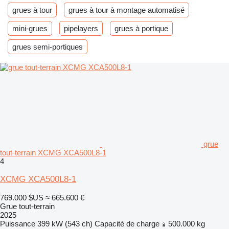
grues à tour
grues à tour à montage automatisé
mini-grues
pipelayers
grues à portique
grues semi-portiques
grue
tout-terrain XCMG XCA500L8-1
4
XCMG XCA500L8-1
769.000 $US
≈ 665.600 €
Grue tout-terrain
2025
Puissance
399 kW (543 ch)
Capacité de charge
500.000 kg