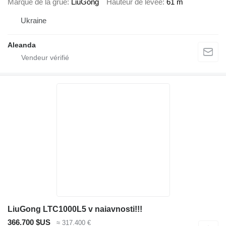
Marque de la grue
LiuGong
Hauteur de levée
61 m
Ukraine
Aleanda
LiuGong LTC1000L5 v naiavnosti!!!
366.700 $US
≈ 317.400 €