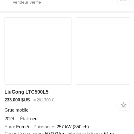
LiuGong LTC500L5
233.000 $US
≈ 201.700 €
Grue mobile
2024
État
neuf
Euro
Euro 5
Puissance
257 kW (350 ch)
Capacité de charge
50.000 kg
Hauteur de levée
61 m