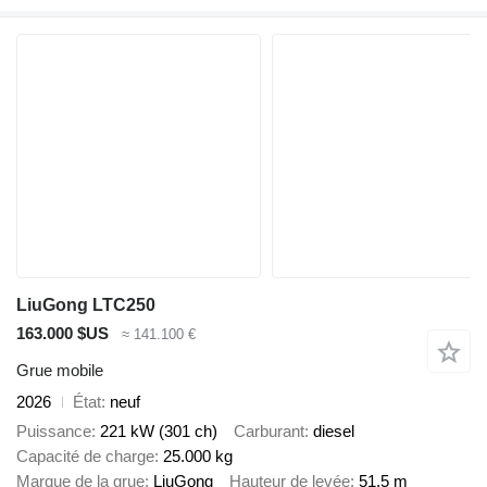
LiuGong LTC250
163.000 $US
≈ 141.100 €
Grue mobile
2026
État
neuf
Puissance
221 kW (301 ch)
Carburant
diesel
Capacité de charge
25.000 kg
Marque de la grue
LiuGong
Hauteur de levée
51,5 m