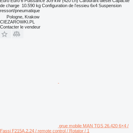
Euro
Euro 6
Puissance
309 kW (420 ch)
Carburant
diesel
Capacité
de charge
10.590 kg
Configuration de l'essieu
6x4
Suspension
ressort/pneumatique
Pologne, Krakow
CIEZAROWKI.PL
Contacter le vendeur
grue mobile MAN TGS 26.420 6×4 /
Fassi F215A.2.24 / remote control / Rotator / 1