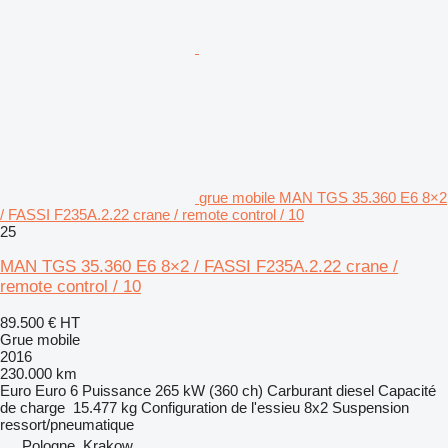
grue mobile MAN TGS 35.360 E6 8×2
/ FASSI F235A.2.22 crane / remote control / 10
25
MAN TGS 35.360 E6 8×2 / FASSI F235A.2.22 crane /
remote control / 10
89.500 €
HT
Grue mobile
2016
230.000 km
Euro
Euro 6
Puissance
265 kW (360 ch)
Carburant
diesel
Capacité
de charge
15.477 kg
Configuration de l'essieu
8x2
Suspension
ressort/pneumatique
Pologne, Krakow