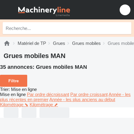
Matériel de TP
Grues
Grues mobiles
Grues mobil
Grues mobiles MAN
35 annonces:
Grues mobiles MAN
Filtre
Trier
:
Mise en ligne
Mise en ligne
Par ordre décroissant
Par ordre croissant
Année - les
plus récentes en premier
Année - les plus anciens au début
Kilométrage ⬊
Kilométrage ⬈