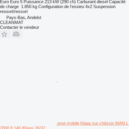
Euro
Euro 5
Puissance
213 kW (290 ch)
Carburant
diesel
Capacité
de charge
1.850 kg
Configuration de l'essieu
4x2
Suspension
ressort/ressort
Pays-Bas, Andelst
CLEANMAT
Contacter le vendeur
grue mobile Klaas sur châssis MAN L
2000 8.140 /Klaas 26/32