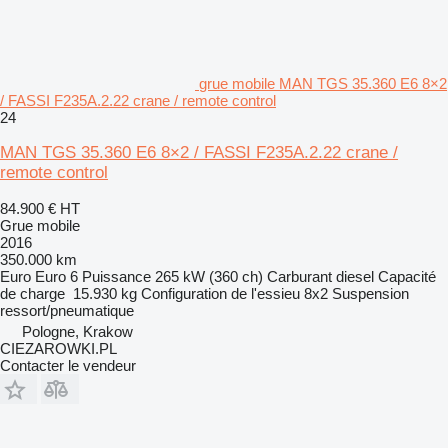
grue mobile MAN TGS 35.360 E6 8×2
/ FASSI F235A.2.22 crane / remote control
24
MAN TGS 35.360 E6 8×2 / FASSI F235A.2.22 crane /
remote control
84.900 €
HT
Grue mobile
2016
350.000 km
Euro
Euro 6
Puissance
265 kW (360 ch)
Carburant
diesel
Capacité
de charge
15.930 kg
Configuration de l'essieu
8x2
Suspension
ressort/pneumatique
Pologne, Krakow
CIEZAROWKI.PL
Contacter le vendeur