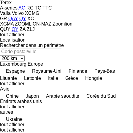
Terex
A-series
AC
RC
TC
TTC
Valla
Volvo
XCMG
GR
QAY
QY
XC
XGMA
ZOOMLION-MAZ
Zoomlion
QUY
QY
ZA
ZLJ
tout afficher
Localisation
Rechercher dans un périmètre
Luxembourg
Europe
Espagne
Royaume-Uni
Finlande
Pays-Bas
Lituanie
Lettonie
Italie
Grèce
Hongrie
tout afficher
Asie
Chine
Japon
Arabie saoudite
Corée du Sud
Émirats arabes unis
tout afficher
autres
Ukraine
tout afficher
tout afficher