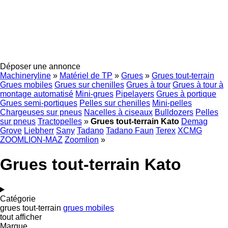
Déposer une annonce
Machineryline
»
Matériel de TP
»
Grues
»
Grues tout-terrain
Grues mobiles
Grues sur chenilles
Grues à tour
Grues à tour à
montage automatisé
Mini-grues
Pipelayers
Grues à portique
Grues semi-portiques
Pelles sur chenilles
Mini-pelles
Chargeuses sur pneus
Nacelles à ciseaux
Bulldozers
Pelles
sur pneus
Tractopelles
»
Grues tout-terrain Kato
Demag
Grove
Liebherr
Sany
Tadano
Tadano Faun
Terex
XCMG
ZOOMLION-MAZ
Zoomlion
»
Grues tout-terrain Kato
Catégorie
grues tout-terrain
grues mobiles
tout afficher
Marque