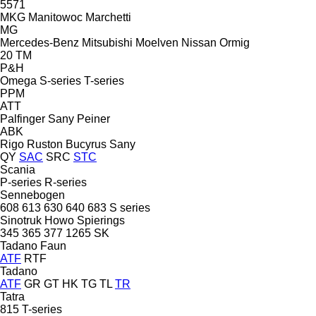
5571
MKG
Manitowoc
Marchetti
MG
Mercedes-Benz
Mitsubishi
Moelven
Nissan
Ormig
20
TM
P&H
Omega
S-series
T-series
PPM
ATT
Palfinger Sany
Peiner
ABK
Rigo
Ruston Bucyrus
Sany
QY
SAC
SRC
STC
Scania
P-series
R-series
Sennebogen
608
613
630
640
683
S series
Sinotruk Howo
Spierings
345
365
377
1265
SK
Tadano Faun
ATF
RTF
Tadano
ATF
GR
GT
HK
TG
TL
TR
Tatra
815
T-series