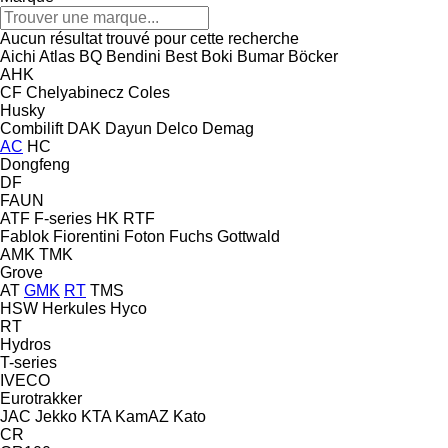
Aucun résultat trouvé pour cette recherche
Aichi
Atlas
BQ
Bendini
Best
Boki
Bumar
Böcker
AHK
CF
Chelyabinecz
Coles
Husky
Combilift
DAK
Dayun
Delco
Demag
AC
HC
Dongfeng
DF
FAUN
ATF
F-series
HK
RTF
Fablok
Fiorentini
Foton
Fuchs
Gottwald
AMK
TMK
Grove
AT
GMK
RT
TMS
HSW
Herkules
Hyco
RT
Hydros
T-series
IVECO
Eurotrakker
JAC
Jekko
KTA
KamAZ
Kato
CR