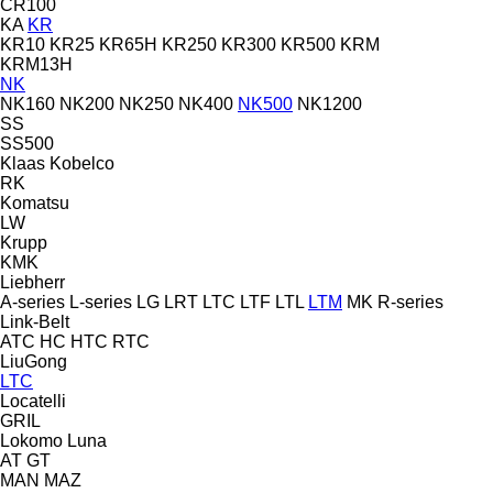
CR100
KA
KR
KR10
KR25
KR65H
KR250
KR300
KR500
KRM
KRM13H
NK
NK160
NK200
NK250
NK400
NK500
NK1200
SS
SS500
Klaas
Kobelco
RK
Komatsu
LW
Krupp
KMK
Liebherr
A-series
L-series
LG
LRT
LTC
LTF
LTL
LTM
MK
R-series
Link-Belt
ATC
HC
HTC
RTC
LiuGong
LTC
Locatelli
GRIL
Lokomo
Luna
AT
GT
MAN
MAZ