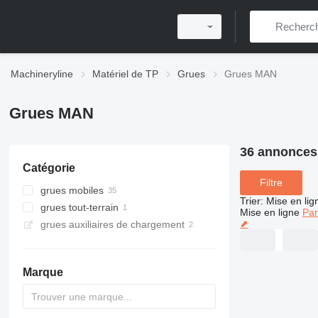
Machineryline
Matériel de TP
Grues
Grues MAN
Grues MAN
36 annonces
Catégorie
Filtre
grues mobiles
Trier
:
Mise en lig
grues tout-terrain
Mise en ligne
Par
⬈
grues auxiliaires de chargement
Marque