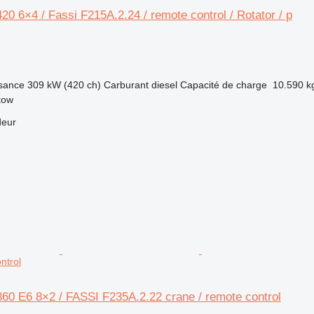
 6×4 / Fassi F215A.2.24 / remote control / Rotator / p
sance
309 kW (420 ch)
Carburant
diesel
Capacité de charge
10.590 k
kow
deur
ntrol
0 E6 8×2 / FASSI F235A.2.22 crane / remote control