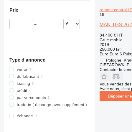
Pays-Bas
remote control / R
Prix
Allemagne
18
Hongrie
MAN TGS 26.420
–
Lituanie
Royaume-Uni
84.400 €
HT
Grue mobile
Belgique
2019
250.000 km
Euro
Euro 6
Puis
Type d'annonce
Pologne, Kra
CIEZAROWKI.PL
vente
Contacter le ven
du fabricant
leasing
Vous vendez des 
Avec nous, c'est 
crédit
Déposer une
par versements
trade-in ( échange avec supplément )
échange