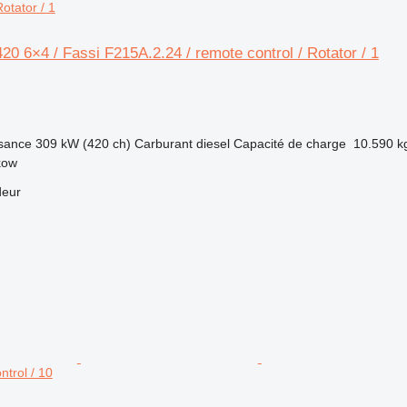
otator / 1
 6×4 / Fassi F215A.2.24 / remote control / Rotator / 1
sance
309 kW (420 ch)
Carburant
diesel
Capacité de charge
10.590 k
kow
deur
ntrol / 10