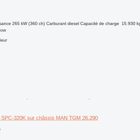
sance
265 kW (360 ch)
Carburant
diesel
Capacité de charge
15.930 k
kow
deur
y SPC-320K sur châssis MAN TGM 26.290
e