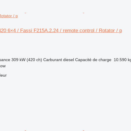
otator / p
 6×4 / Fassi F215A.2.24 / remote control / Rotator / p
sance
309 kW (420 ch)
Carburant
diesel
Capacité de charge
10.590 k
kow
deur