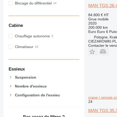
Blocage du différentiel
MAN TGS 26.420
84.800 €
HT
Grue mobile
2020
Cabine
200.000 km
Euro
Euro 6
Puis
Chauffage autonome
Pologne, Kra
CIEZAROWKI.PL
Contacter le ven
Climatiseur
Essieux
Suspension
Nombre d'essieux
Configuration de l'essieu
crane / remote co
24
MAN TGS 35.36
Pas assez de filtres ?