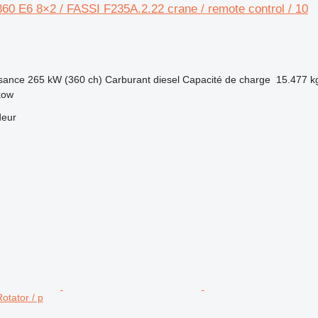
0 E6 8×2 / FASSI F235A.2.22 crane / remote control / 10
sance
265 kW (360 ch)
Carburant
diesel
Capacité de charge
15.477 k
kow
deur
otator / p