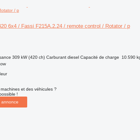
otator / p
 6x4 / Fassi F215A.2.24 / remote control / Rotator / p
sance
309 kW (420 ch)
Carburant
diesel
Capacité de charge
10.590 k
kow
deur
machines et des véhicules ?
possible !
 annonce