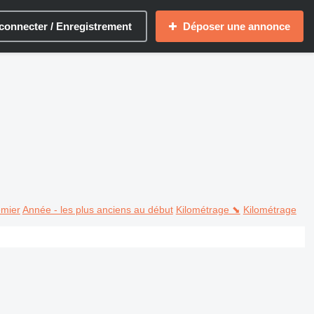
connecter / Enregistrement
Déposer une annonce
emier
Année - les plus anciens au début
Kilométrage ⬊
Kilométrage