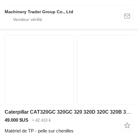
Machinery Trader Group Co., Ltd
Caterpillar CAT320GC 320GC 320 320D 320C 320B 320E 323GC 323D 325D 329D 330D
49.000 $US
≈ 42.410 €
Matériel de TP - pelle sur chenilles