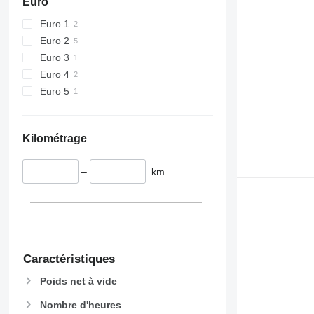
Euro
434
Euro 1
444
Euro 2
589
Euro 3
826
Euro 4
906
Euro 5
907
908
910
Kilométrage
914
918
–
km
924
926
928
930
938
Caractéristiques
950
953
Poids net à vide
955
Nombre d'heures
962