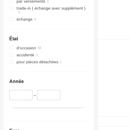
326
JS
par versements
329
JZ
trade-in ( échange avec supplément )
330
NXT
échange
336
S-Series
340
TM
345
VMT
État
349
Vibromax
d'occasion
350
accidenté
365
pour pièces détachées
374
390
395
Année
416
420
–
424
426
428
430
432