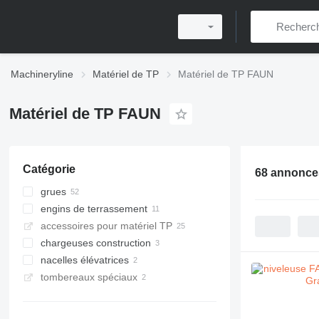
Machineryline
Matériel de TP
Matériel de TP FAUN
Matériel de TP FAUN
Catégorie
68 annonce
grues
engins de terrassement
grues tout-terrain
accessoires pour matériel TP
grues mobiles
niveleuses
chargeuses construction
grues à tour à montage automatisé
nacelles élévatrices
chargeuses sur pneus
tombereaux spéciaux
camions nacelles
tombereaux souterrains
tombereaux rigides