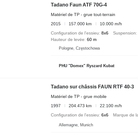
Tadano Faun ATF 70G-4
Matériel de TP - grue tout-terrain
2015
157.000 km
10.000 m/h
Configuration de l'essieu
8x6
Suspension
Hauteur de levée
60 m
Pologne, Częstochowa
PHU "Domex" Ryszard Kubat
Tadano sur châssis FAUN RTF 40-3
Matériel de TP - grue mobile
1997
204.473 km
22.100 m/h
Configuration de l'essieu
6x6
Marque de l
Allemagne, Munich