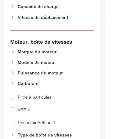
963
Capacité de charge
966
Vitesse de déplacement
972
973
980
Moteur, boîte de vitesses
982
988
Marque du moteur
990
Modèle de moteur
992
AP
Puissance du moteur
C-series
Carburant
CB
CS
Filtre à particules
D series
E-series
VEE
F-series
Réservoir AdBlue
GC
IT
Type de boîte de vitesses