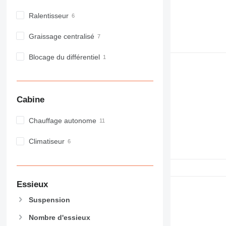
M-series
MH
Ralentisseur
NR
Graissage centralisé
PM
RM
Blocage du différentiel
Cabine
Chauffage autonome
Climatiseur
Essieux
Suspension
Nombre d'essieux