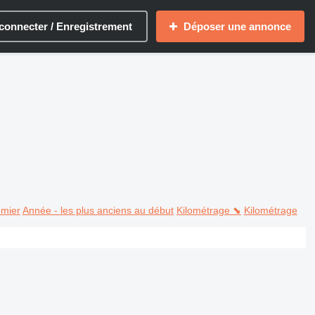
connecter / Enregistrement
Déposer une annonce
emier
Année - les plus anciens au début
Kilométrage ⬊
Kilométrage