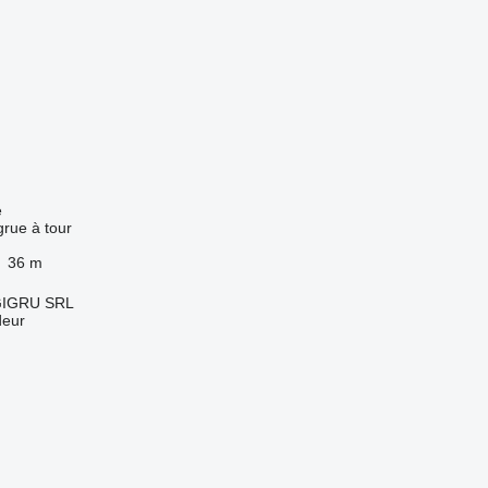
e
grue à tour
36 m
IGRU SRL
deur