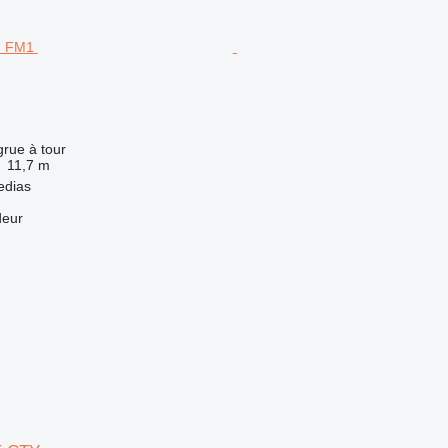
grue à tour
11,7 m
edias
deur