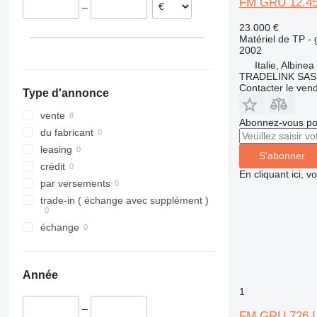
FM GRU 12.4
–
313
427
3369
XS
23.000 €
314
435S
3394
XZ
Matériel de TP - 
315
436
4069
ZL
2002
316
437
4394
Italie, Albinea
TRADELINK SAS di
317
456
E-series
Contacter le ven
Type d'annonce
318
457
Liftlux
319
8008
Pecolift
vente
Abonnez-vous pou
320
8018
Toucan
du fabricant
321
8025
leasing
S'abonner
322
8026
crédit
En cliquant ici, 
323
8030
par versements
324
8035
trade-in ( échange avec supplément )
325
CT
échange
326
JS
329
JZ
330
NXT
Année
336
S-Series
1
340
TM
–
FM GRU 726 I