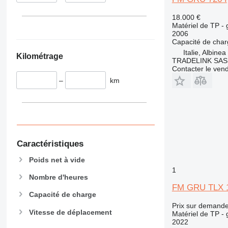
345
VMT
349
Vibromax
18.000 €
350
Matériel de TP -
2006
365
Capacité de cha
374
Italie, Albinea
Kilométrage
TRADELINK SAS di
390
Contacter le ven
395
–
km
416
420
424
426
428
Caractéristiques
430
432
Poids net à vide
1
434
Nombre d'heures
444
FM GRU TLX 
Capacité de charge
589
Prix sur demand
826
Vitesse de déplacement
Matériel de TP - 
906
2022