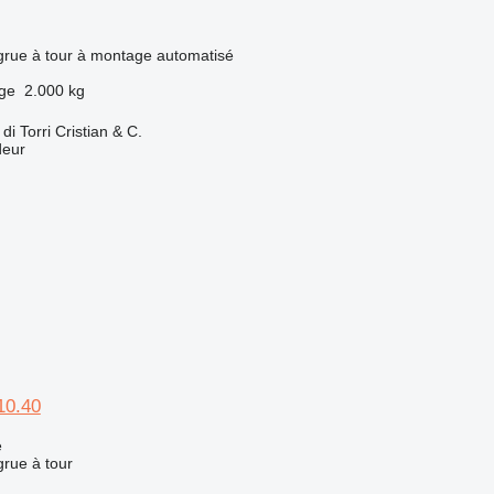
 grue à tour à montage automatisé
rge
2.000 kg
 Torri Cristian & C.
deur
10.40
e
grue à tour