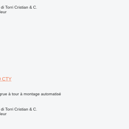
 Torri Cristian & C.
deur
0 CTY
 grue à tour à montage automatisé
 Torri Cristian & C.
deur