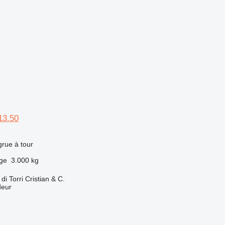
13.50
grue à tour
rge
3.000 kg
 Torri Cristian & C.
deur