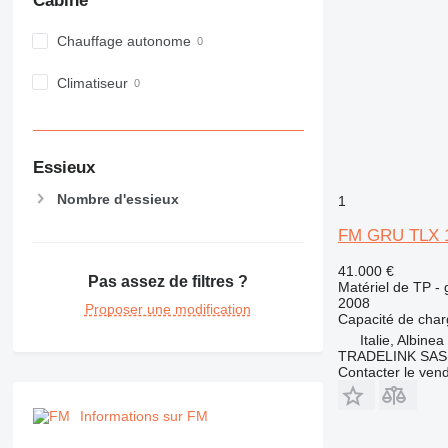
Cabine
982
988
Chauffage autonome
990
Climatiseur
992
AP
C-series
CB
Essieux
CS
Nombre d'essieux
1
D series
E-series
FM GRU TLX 
F-series
41.000 €
GC
Pas assez de filtres ?
Matériel de TP - 
2008
IT
Proposer une modification
Capacité de cha
M-series
Italie, Albinea
MH
TRADELINK SAS di
Contacter le ven
NR
PM
Informations sur FM
RM