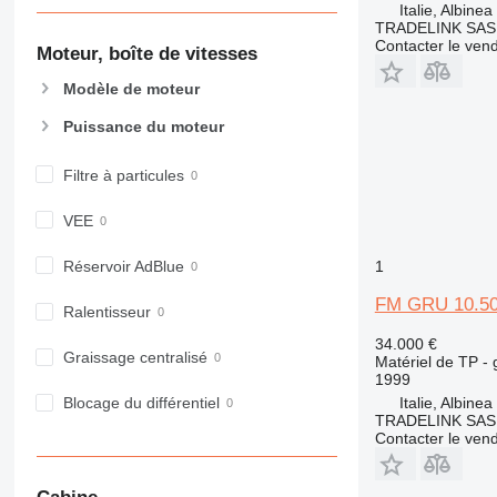
Italie, Albinea
907
TRADELINK SAS di
908
Contacter le ven
Moteur, boîte de vitesses
910
Modèle de moteur
914
918
Puissance du moteur
924
926
Filtre à particules
928
VEE
930
938
1
Réservoir AdBlue
950
FM GRU 10.5
953
Ralentisseur
955
34.000 €
962
Graissage centralisé
Matériel de TP -
1999
963
Italie, Albinea
Blocage du différentiel
966
TRADELINK SAS di
972
Contacter le ven
973
980