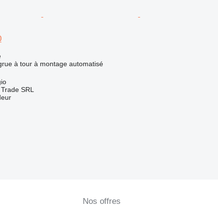
0
e
 grue à tour à montage automatisé
gio
 Trade SRL
deur
Nos offres