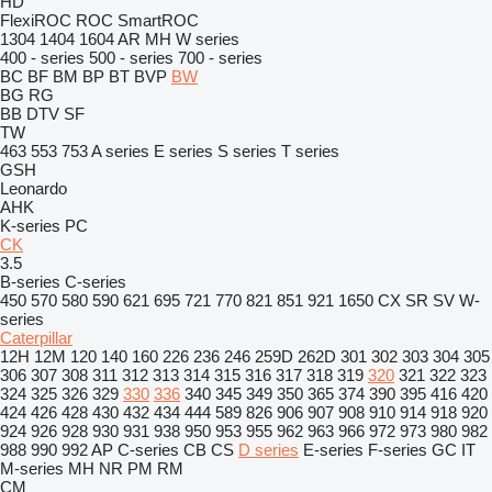
HD
FlexiROC
ROC
SmartROC
1304
1404
1604
AR
MH
W series
400 - series
500 - series
700 - series
BC
BF
BM
BP
BT
BVP
BW
BG
RG
BB
DTV
SF
TW
463
553
753
A series
E series
S series
T series
GSH
Leonardo
AHK
K-series
PC
CK
3.5
B-series
C-series
450
570
580
590
621
695
721
770
821
851
921
1650
CX
SR
SV
W-
series
Caterpillar
12H
12M
120
140
160
226
236
246
259D
262D
301
302
303
304
305
306
307
308
311
312
313
314
315
316
317
318
319
320
321
322
323
324
325
326
329
330
336
340
345
349
350
365
374
390
395
416
420
424
426
428
430
432
434
444
589
826
906
907
908
910
914
918
920
924
926
928
930
931
938
950
953
955
962
963
966
972
973
980
982
988
990
992
AP
C-series
CB
CS
D series
E-series
F-series
GC
IT
M-series
MH
NR
PM
RM
CM