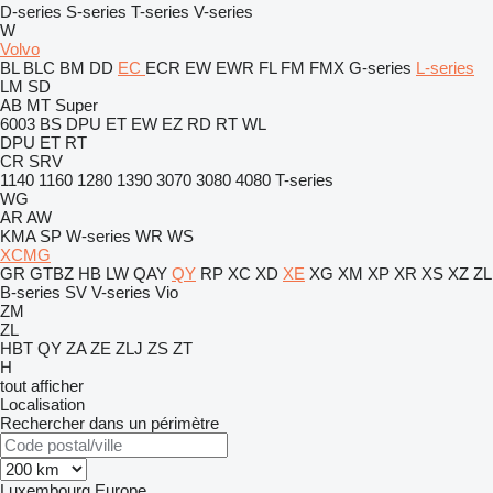
D-series
S-series
T-series
V-series
W
Volvo
BL
BLC
BM
DD
EC
ECR
EW
EWR
FL
FM
FMX
G-series
L-series
LM
SD
AB
MT
Super
6003
BS
DPU
ET
EW
EZ
RD
RT
WL
DPU
ET
RT
CR
SRV
1140
1160
1280
1390
3070
3080
4080
T-series
WG
AR
AW
KMA
SP
W-series
WR
WS
XCMG
GR
GTBZ
HB
LW
QAY
QY
RP
XC
XD
XE
XG
XM
XP
XR
XS
XZ
ZL
B-series
SV
V-series
Vio
ZM
ZL
HBT
QY
ZA
ZE
ZLJ
ZS
ZT
H
tout afficher
Localisation
Rechercher dans un périmètre
Luxembourg
Europe