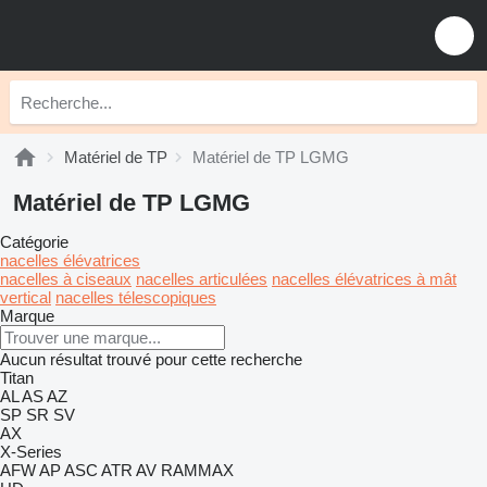
Matériel de TP
Matériel de TP LGMG
Matériel de TP LGMG
Catégorie
nacelles élévatrices
nacelles à ciseaux
nacelles articulées
nacelles élévatrices à mât
vertical
nacelles télescopiques
Marque
Aucun résultat trouvé pour cette recherche
Titan
AL
AS
AZ
SP
SR
SV
AX
X-Series
AFW
AP
ASC
ATR
AV
RAMMAX