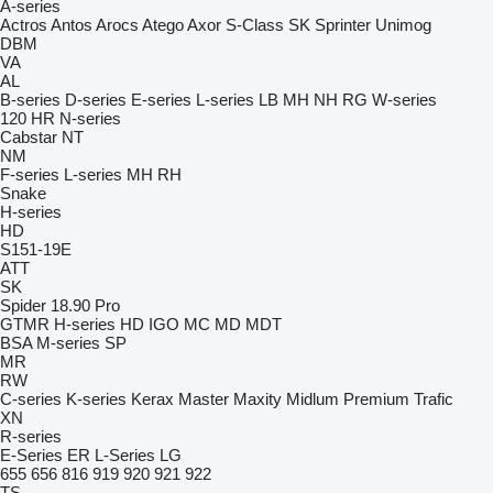
A-series
Actros
Antos
Arocs
Atego
Axor
S-Class
SK
Sprinter
Unimog
DBM
VA
AL
B-series
D-series
E-series
L-series
LB
MH
NH
RG
W-series
120
HR
N-series
Cabstar
NT
NM
F-series
L-series
MH
RH
Snake
H-series
HD
S151-19E
ATT
SK
Spider 18.90 Pro
GTMR
H-series
HD
IGO
MC
MD
MDT
BSA
M-series
SP
MR
RW
C-series
K-series
Kerax
Master
Maxity
Midlum
Premium
Trafic
XN
R-series
E-Series
ER
L-Series
LG
655
656
816
919
920
921
922
TS