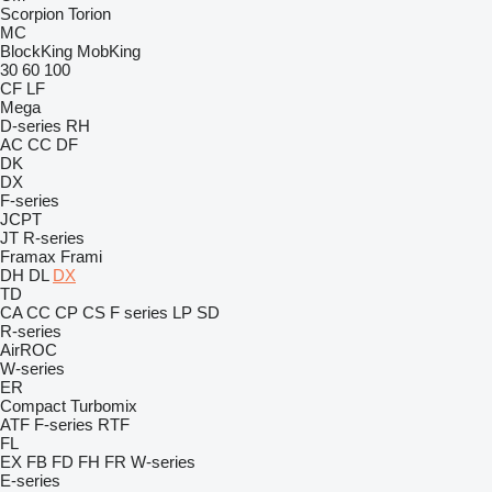
Scorpion
Torion
MC
BlockKing
MobKing
30
60
100
CF
LF
Mega
D-series
RH
AC
CC
DF
DK
DX
F-series
JCPT
JT
R-series
Framax
Frami
DH
DL
DX
TD
CA
CC
CP
CS
F series
LP
SD
R-series
AirROC
W-series
ER
Compact
Turbomix
ATF
F-series
RTF
FL
EX
FB
FD
FH
FR
W-series
E-series