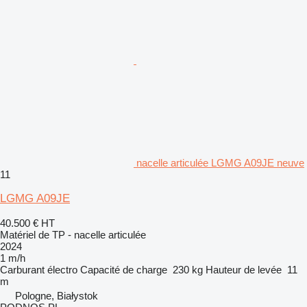
nacelle articulée LGMG A09JE neuve
11
LGMG A09JE
40.500 €
HT
Matériel de TP - nacelle articulée
2024
1 m/h
Carburant
électro
Capacité de charge
230 kg
Hauteur de levée
11
m
Pologne, Białystok