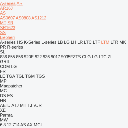
A-series
AR
AR16J
AS
AS0607
AS0808
AS1212
MT
SR
SR1623
SS
Liebherr
A-series
HS
K-Series
L-series
LB
LG
LH
LR
LTC
LTF
LTM
LTR
MK
PR
R-series
SL
836
855
856
920E
922
936
9017
9035FZTS
CLG
LG
LTC
ZL
GRIL
CDM
LG
FR
LE
TGA
TGL
TGM
TGS
MP
Madpatcher
MC
DS
ES
HR
AETJ
ATJ
MT
TJ
VJR
XE
Parma
MW
6
8
12
714
AS
AX
MCL