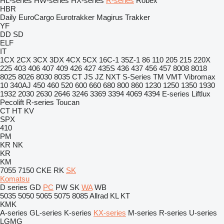
HL-series
HW-series
HX-series
R-series
Robex
HBR
Daily
EuroCargo
Eurotrakker
Magirus
Trakker
YF
DD
SD
ELF
IT
1CX
2CX
3CX
3DX
4CX
5CX
16C-1
35Z-1
86
110
205
215
220X
225
403
406
407
409
426
427
435S
436
437
456
457
8008
8018
8025
8026
8030
8035
CT
JS
JZ
NXT
S-Series
TM
VMT
Vibromax
10
340AJ
450
460
520
600
660
680
800
860
1230
1250
1350
1930
1932
2030
2630
2646
3246
3369
3394
4069
4394
E-series
Liftlux
Pecolift
R-series
Toucan
CT
HT
KV
SPX
410
PM
KR
NK
KR
KM
7055
7150
CKE
RK
SK
Komatsu
D series
GD
PC
PW
SK
WA
WB
5035
5050
5065
5075
8085
Allrad
KL
KT
KMK
A-series
GL-series
K-series
KX-series
M-series
R-series
U-series
LGMG