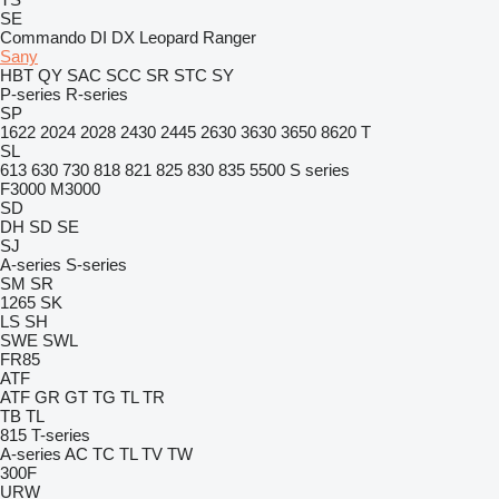
SE
Commando
DI
DX
Leopard
Ranger
Sany
HBT
QY
SAC
SCC
SR
STC
SY
P-series
R-series
SP
1622
2024
2028
2430
2445
2630
3630
3650
8620 T
SL
613
630
730
818
821
825
830
835
5500
S series
F3000
M3000
SD
DH
SD
SE
SJ
A-series
S-series
SM
SR
1265
SK
LS
SH
SWE
SWL
FR85
ATF
ATF
GR
GT
TG
TL
TR
TB
TL
815
T-series
A-series
AC
TC
TL
TV
TW
300F
URW