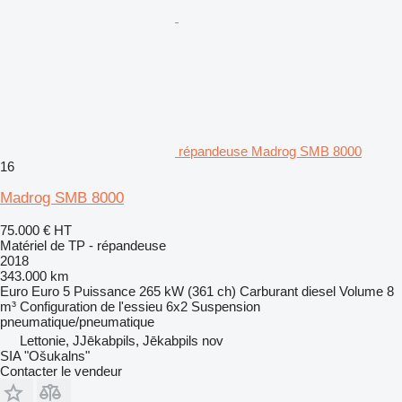
répandeuse Madrog SMB 8000
16
Madrog SMB 8000
75.000 €
HT
Matériel de TP - répandeuse
2018
343.000 km
Euro
Euro 5
Puissance
265 kW (361 ch)
Carburant
diesel
Volume
8
m³
Configuration de l'essieu
6x2
Suspension
pneumatique/pneumatique
Lettonie, JJēkabpils, Jēkabpils nov
SIA "Ošukalns"
Contacter le vendeur