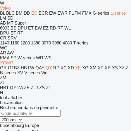
W
Volvo
BL
BLC
BM
DD
EC
ECR
EW
EWR
FL
FM
FMX
G-series
L-series
LM
SD
AB
MT
Super
6003
BS
DPU
ET
EW
EZ
RD
RT
WL
DPU
ET
RT
CR
SRV
1140
1160
1280
1390
3070
3080
4080
T-series
WG
AR
AW
KMA
SP
W-series
WR
WS
XCMG
GR
GTBZ
HB
LW
QAY
QY
RP
XC
XD
XE
XG
XM
XP
XR
XS
XZ
ZL
B-series
SV
V-series
Vio
ZM
ZL
HBT
QY
ZA
ZE
ZLJ
ZS
ZT
H
tout afficher
Localisation
Rechercher dans un périmètre
Luxembourg
Europe