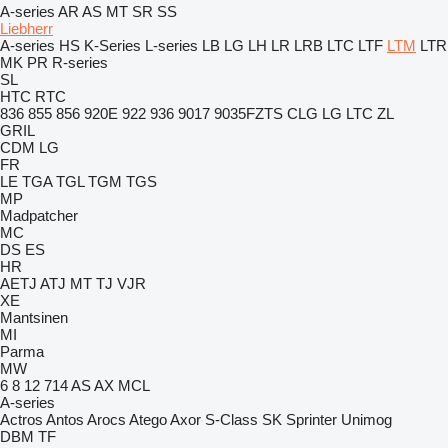
A-series
AR
AS
MT
SR
SS
Liebherr
A-series
HS
K-Series
L-series
LB
LG
LH
LR
LRB
LTC
LTF
LTM
LTR
MK
PR
R-series
SL
HTC
RTC
836
855
856
920E
922
936
9017
9035FZTS
CLG
LG
LTC
ZL
GRIL
CDM
LG
FR
LE
TGA
TGL
TGM
TGS
MP
Madpatcher
MC
DS
ES
HR
AETJ
ATJ
MT
TJ
VJR
XE
Mantsinen
MI
Parma
MW
6
8
12
714
AS
AX
MCL
A-series
Actros
Antos
Arocs
Atego
Axor
S-Class
SK
Sprinter
Unimog
DBM
TF