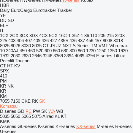
HL-series
HW-series
HX-series
R-series
Robex
HBR
Daily
EuroCargo
Eurotrakker
Trakker
YF
DD
SD
ELF
IT
1CX
2CX
3CX
3DX
4CX
5CX
16C-1
35Z-1
86
110
205
215
220X
225
403
406
407
409
426
427
435S
436
437
456
457
8008
8018
8025
8026
8030
8035
CT
JS
JZ
NXT
S-Series
TM
VMT
Vibromax
10
340AJ
450
460
520
600
660
680
800
860
1230
1250
1350
1930
1932
2030
2630
2646
3246
3369
3394
4069
4394
E-series
Liftlux
Pecolift
Toucan
CT
HT
KV
SPX
410
PM
KR
NK
KR
KM
7055
7150
CKE
RK
SK
Komatsu
D series
GD
PC
PW
SK
WA
WB
5035
5050
5065
5075
Allrad
KL
KT
KMK
A-series
GL-series
K-series
KH-series
KX-series
M-series
R-series
U-series