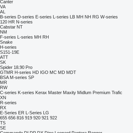
Canter
VA
AL
B-series
D-series
E-series
L-series
LB
MH
NH
RG
W-series
120
HR
N-series
Cabstar
NT
NM
F-series
L-series
MH
RH
Snake
H-series
S151-19E
ATT
SK
Spider 18.90 Pro
GTMR
H-series
HD
IGO
MC
MD
MDT
BSA
M-series
SP
MR
RW
C-series
K-series
Kerax
Master
Maxity
Midlum
Premium
Trafic
XN
R-series
RX
E-Series
ER
L-Series
LG
655
656
816
919
920
921
922
TS
SE
Commando
DI
DP
DX
Dino
Leopard
Pantera
Ranger