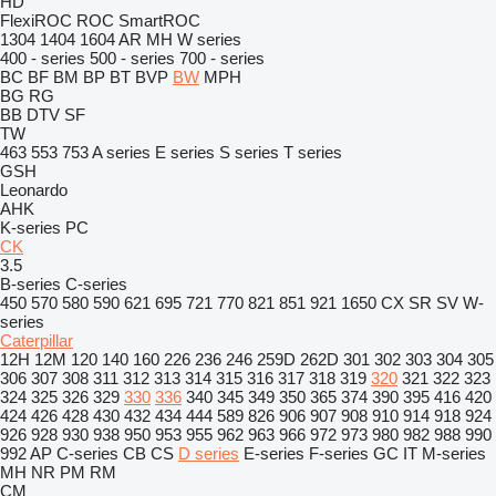
HD
FlexiROC
ROC
SmartROC
1304
1404
1604
AR
MH
W series
400 - series
500 - series
700 - series
BC
BF
BM
BP
BT
BVP
BW
MPH
BG
RG
BB
DTV
SF
TW
463
553
753
A series
E series
S series
T series
GSH
Leonardo
AHK
K-series
PC
CK
3.5
B-series
C-series
450
570
580
590
621
695
721
770
821
851
921
1650
CX
SR
SV
W-
series
Caterpillar
12H
12M
120
140
160
226
236
246
259D
262D
301
302
303
304
305
306
307
308
311
312
313
314
315
316
317
318
319
320
321
322
323
324
325
326
329
330
336
340
345
349
350
365
374
390
395
416
420
424
426
428
430
432
434
444
589
826
906
907
908
910
914
918
924
926
928
930
938
950
953
955
962
963
966
972
973
980
982
988
990
992
AP
C-series
CB
CS
D series
E-series
F-series
GC
IT
M-series
MH
NR
PM
RM
CM