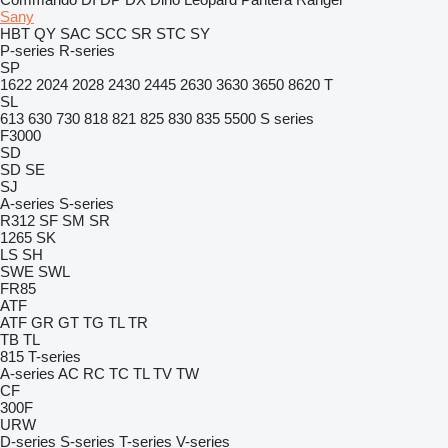
Sany
HBT
QY
SAC
SCC
SR
STC
SY
P-series
R-series
SP
1622
2024
2028
2430
2445
2630
3630
3650
8620 T
SL
613
630
730
818
821
825
830
835
5500
S series
F3000
SD
SD
SE
SJ
A-series
S-series
R312
SF
SM
SR
1265
SK
LS
SH
SWE
SWL
FR85
ATF
ATF
GR
GT
TG
TL
TR
TB
TL
815
T-series
A-series
AC
RC
TC
TL
TV
TW
CF
300F
URW
D-series
S-series
T-series
V-series