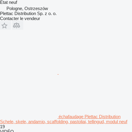
État
neuf
Pologne, Ostrzeszów
Plettac Distribution Sp. z o. o.
Contacter le vendeur
échafaudage Plettac Distribution
Schele, skele, andamio, scaffolding, pastoliai, tellingud, modul neuf
19
VIDÉO