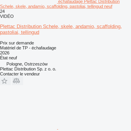
échafaudage Plettac Distribution
Schele, skele, andamio, scaffolding, pastoliai, tellingud neuf
24
VIDÉO
Plettac Distribution Schele, skele, andamio, scaffolding,
pastoliai, tellingud
Prix sur demande
Matériel de TP - échafaudage
2026
État
neuf
Pologne, Ostrzeszów
Plettac Distribution Sp. z o. o.
Contacter le vendeur