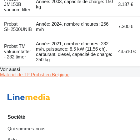
Année: 2003, capacité de charge: 150
JM150B
3.187 €
kg
vacuum lifter
Probst
Année: 2024, nombre d'heures: 256
7.300 €
SH2500UNIB
m/h
Année: 2021, nombre d'heures: 232
Probst TM
m/h, puissance: 8.5 kW (11.56 ch),
vakuumløfter
43.610 €
carburant: diesel, capacité de charge:
- 232 timer
250 kg
Voir aussi
Matériel de TP Probst en Belgique
Société
Qui sommes-nous
Aide