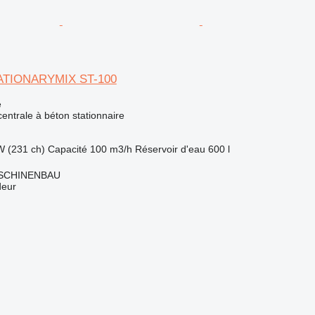
TATIONARYMIX ST-100
e
centrale à béton stationnaire
W (231 ch)
Capacité
100 m3/h
Réservoir d'eau
600 l
SCHINENBAU
deur