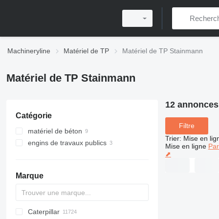
Machineryline
Matériel de TP
Matériel de TP Stainmann
Matériel de TP Stainmann
12 annonces
Catégorie
Filtre
matériel de béton
Trier
:
Mise en lig
engins de travaux publics
centrales à béton
Mise en ligne
Par
⬈
usines d'asphalte
centrales à béton stationnaires
fondoirs à bitume
centrales à béton compactes
Marque
Caterpillar
Titan
AL
SP
AX
X-Series
AFW
HD
FlexiROC
1304
400 - series
BC
BG
BB
TW
463
GSH
Leonardo
AHK
K-series
CK
3.5
B-series
450