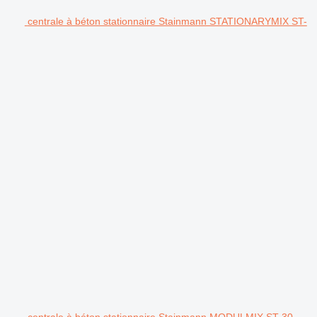
centrale à béton stationnaire Stainmann STATIONARYMIX ST-
centrale à béton stationnaire Stainmann MODULMIX ST-30