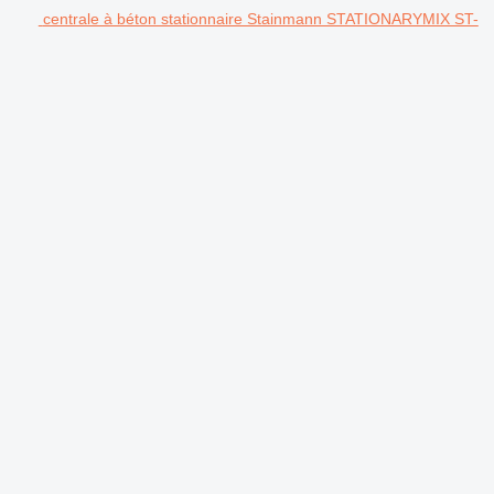
centrale à béton stationnaire Stainmann STATIONARYMIX ST-
.