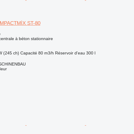
OMPACTMİX ST-80
e
centrale à béton stationnaire
W (245 ch)
Capacité
80 m3/h
Réservoir d'eau
300 l
SCHINENBAU
deur