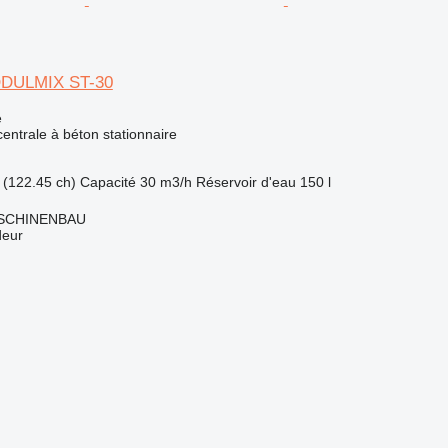
ODULMIX ST-30
e
centrale à béton stationnaire
 (122.45 ch)
Capacité
30 m3/h
Réservoir d'eau
150 l
SCHINENBAU
deur