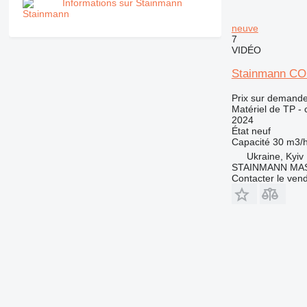
RM
Informations sur Stainmann
neuve
7
VIDÉO
Stainmann C
Prix sur demand
Matériel de TP - 
2024
État
neuf
Capacité
30 m3/
Ukraine, Kyiv
STAINMANN MA
Contacter le ven