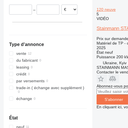
312
427
3369
SD
XR
120 neuve
–
313
435S
3394
XS
5
VIDÉO
314
436
4069
XZ
315
437
4394
ZL
Stainmann S
316
456
E-series
Prix sur demand
317
457
Liftlux
Matériel de TP - 
Type d'annonce
318
8008
Pecolift
2025
État
neuf
319
8018
Toucan
vente
Puissance
200 k
320
8025
du fabricant
Ukraine, Kyiv
321
8026
leasing
STAINMANN MA
Contacter le ven
322
8030
crédit
323
8035
par versements
Abonnez-vous pou
324
CT
trade-in ( échange avec supplément )
325
JS
échange
S'abonner
326
JZ
En cliquant ici, 
329
NXT
330
S-Series
État
336
TM
neuf