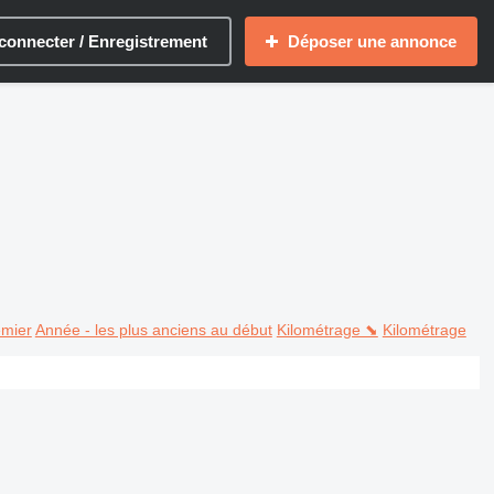
connecter / Enregistrement
Déposer une annonce
emier
Année - les plus anciens au début
Kilométrage ⬊
Kilométrage