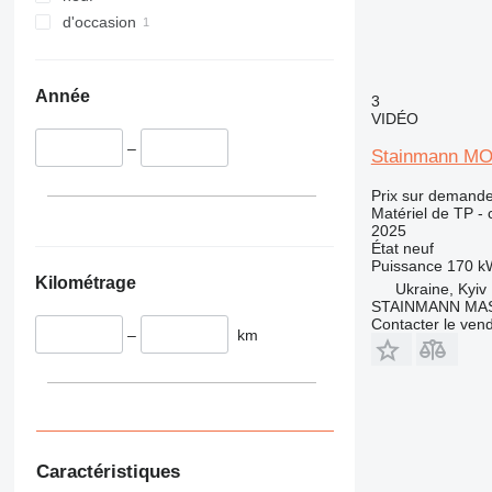
340
VMT
d'occasion
345
Vibromax
349
350
Année
3
365
VIDÉO
374
–
Stainmann M
390
395
Prix sur demand
416
Matériel de TP - 
2025
420
État
neuf
424
Puissance
170 k
Kilométrage
Ukraine, Kyiv
426
STAINMANN MA
428
Contacter le ven
–
km
430
432
434
444
589
Caractéristiques
826