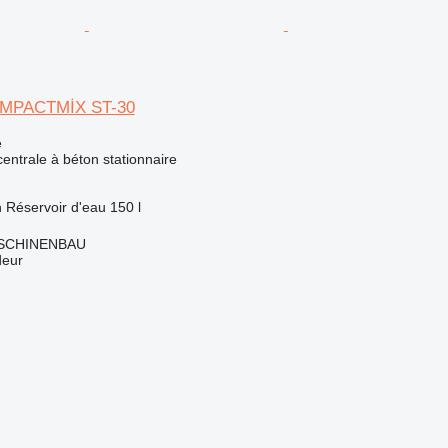
OMPACTMİX ST-30
e
centrale à béton stationnaire
h
Réservoir d'eau
150 l
SCHINENBAU
deur