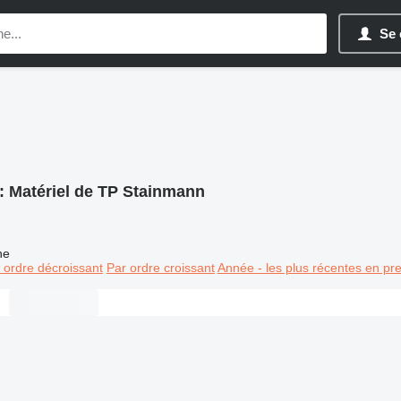
Se 
:
Matériel de TP Stainmann
ne
 ordre décroissant
Par ordre croissant
Année - les plus récentes en pr