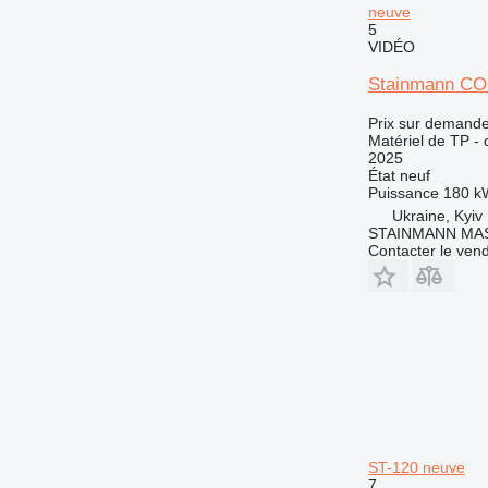
neuve
5
VIDÉO
Stainmann C
Prix sur demand
Matériel de TP - 
2025
État
neuf
Puissance
180 k
Ukraine, Kyiv
STAINMANN MA
Contacter le ven
ST-120 neuve
7