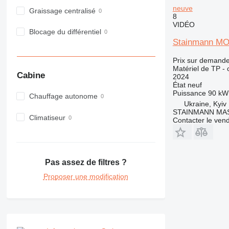
neuve
980
Graissage centralisé
8
982
VIDÉO
Blocage du différentiel
988
Stainmann M
990
992
Prix sur demand
Matériel de TP - 
AP
Cabine
2024
C-series
État
neuf
Puissance
90 kW
CB
Chauffage autonome
Ukraine, Kyiv
CS
STAINMANN MA
Climatiseur
D series
Contacter le ven
E-series
F-series
GC
Pas assez de filtres ?
IT
Proposer une modification
M-series
MH
NR
PM