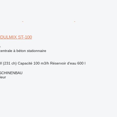
ODULMIX ST-100
e
centrale à béton stationnaire
W (231 ch)
Capacité
100 m3/h
Réservoir d'eau
600 l
SCHINENBAU
deur