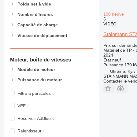
906
Poids net à vide
907
100 neuve
Nombre d'heures
908
5
VIDÉO
910
Capacité de charge
914
Stainmann S
Vitesse de déplacement
918
Prix sur demand
924
Matériel de TP - 
926
2024
Moteur, boîte de vitesses
État
neuf
928
Puissance
170 k
930
Modèle de moteur
Ukraine, Kyiv
STAINMANN MA
938
Puissance du moteur
Contacter le ven
950
953
Filtre à particules
955
962
VEE
963
Réservoir AdBlue
966
972
Ralentisseur
973