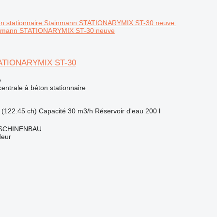
ainmann STATIONARYMIX ST-30 neuve
TATIONARYMIX ST-30
e
centrale à béton stationnaire
 (122.45 ch)
Capacité
30 m3/h
Réservoir d'eau
200 l
SCHINENBAU
deur