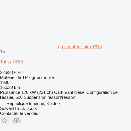
grue mobile Tatra T815
15
Tatra T815
22.880 €
HT
Matériel de TP - grue mobile
1990
16.939 km
Puissance
170 kW (231 ch)
Carburant
diesel
Configuration de
l'essieu
6x6
Suspension
ressort/ressort
République tchèque, Kladno
SolventTruck .s.r.o.
Contacter le vendeur