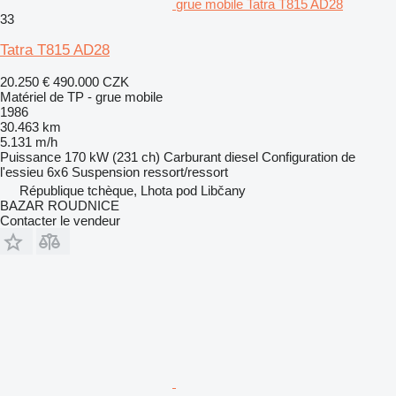
grue mobile Tatra T815 AD28
33
Tatra T815 AD28
20.250 €
490.000 CZK
Matériel de TP - grue mobile
1986
30.463 km
5.131 m/h
Puissance
170 kW (231 ch)
Carburant
diesel
Configuration de
l'essieu
6x6
Suspension
ressort/ressort
République tchèque, Lhota pod Libčany
BAZAR ROUDNICE
Contacter le vendeur