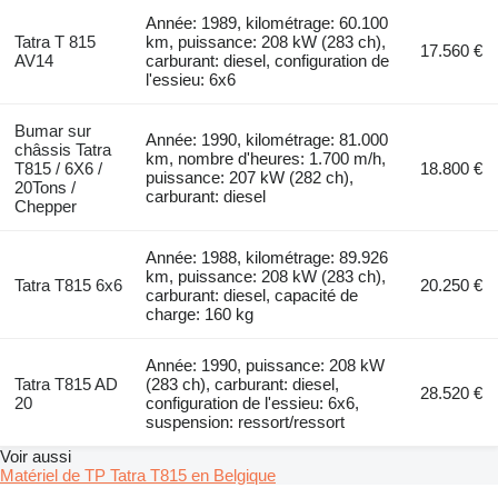
Année: 1989, kilométrage: 60.100
Tatra T 815
km, puissance: 208 kW (283 ch),
17.560 €
AV14
carburant: diesel, configuration de
l'essieu: 6x6
Bumar sur
Année: 1990, kilométrage: 81.000
châssis Tatra
km, nombre d'heures: 1.700 m/h,
T815 / 6X6 /
18.800 €
puissance: 207 kW (282 ch),
20Tons /
carburant: diesel
Chepper
Année: 1988, kilométrage: 89.926
km, puissance: 208 kW (283 ch),
Tatra T815 6x6
20.250 €
carburant: diesel, capacité de
charge: 160 kg
Année: 1990, puissance: 208 kW
Tatra T815 AD
(283 ch), carburant: diesel,
28.520 €
20
configuration de l'essieu: 6x6,
suspension: ressort/ressort
Voir aussi
Matériel de TP Tatra T815 en Belgique