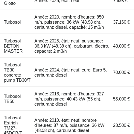
Année: 2025, état: neuf
7.693 €
Giotto
Année: 2020, nombre d'heures: 950
Turbosol
m/h, puissance: 36 kW (48.98 ch),
37.160 €
carburant: diesel, capacité: 15 m3/h
Turbosol
Année: 2025, état: neuf, puissance:
BETON
36.3 kW (49.39 ch), carburant: électro,
48.000 €
MASTER
capacité: 2 m3/h
Turbosol
TB30
Année: 2024, état: neuf, euro: Euro 5,
70.000 €
concrete
carburant: diesel
pump TB30/T
Année: 2016, nombre d'heures: 327
Turbosol
m/h, puissance: 40.43 kW (55 ch),
55.000 €
TB50
carburant: diesel
Turbosol
Année: 2019, état: neuf, nombre
Estrich
d'heures: 87 m/h, puissance: 36 kW
28.500 €
TM27-
(48.98 ch), carburant: diesel
45DCB/T