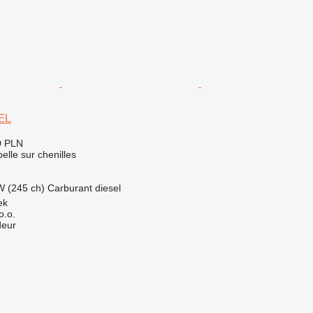
EL
0 PLN
elle sur chenilles
W (245 ch)
Carburant
diesel
ek
o.o.
deur