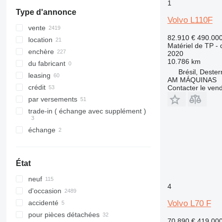
1
319
8018
Toucan
EC 380
L110
Type d'annonce
320
8025
EC 460
L120
Volvo L110F
321
8026
EC 480
L150
vente
82.910 €
490.00
322
8030
L180
EC 480DL
location
Matériel de TP -
323
8035
L220
EC 480EL
enchère
2020
10.786 km
324
CT
L330
du fabricant
Brésil, Dester
325
JS
L350
leasing
AM MÁQUINAS
326
JZ
crédit
Contacter le ven
329
NXT
par versements
330
S-Series
trade-in ( échange avec supplément )
336
TM
échange
340
VMT
345
Vibromax
349
État
350
neuf
365
4
d'occasion
374
Volvo L70 F
accidenté
390
pour pièces détachées
395
70.890 €
419.00