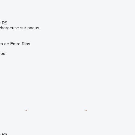
0 R$
 chargeuse sur pneus
ro de Entre Rios
deur
0 R$