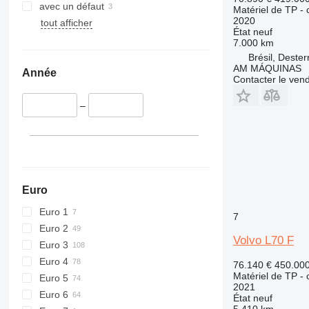
avec un défaut
Matériel de TP -
416
2020
tout afficher
420
État
neuf
7.000 km
424
Brésil, Dester
426
AM MÁQUINAS
Année
428
Contacter le ven
430
–
432
434
444
589
826
Euro
906
907
Euro 1
7
908
Euro 2
Volvo L70 F
910
Euro 3
914
Euro 4
76.140 €
450.00
918
Matériel de TP -
Euro 5
2021
924
Euro 6
État
neuf
926
5.410 km