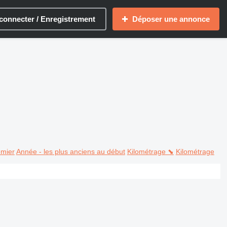
connecter / Enregistrement
Déposer une annonce
emier
Année - les plus anciens au début
Kilométrage ⬊
Kilométrage