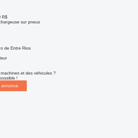
0 R$
 chargeuse sur pneus
ro de Entre Rios
deur
machines et des véhicules ?
possible !
 annonce