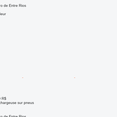
ro de Entre Rios
deur
0 R$
 chargeuse sur pneus
ro de Entre Rios