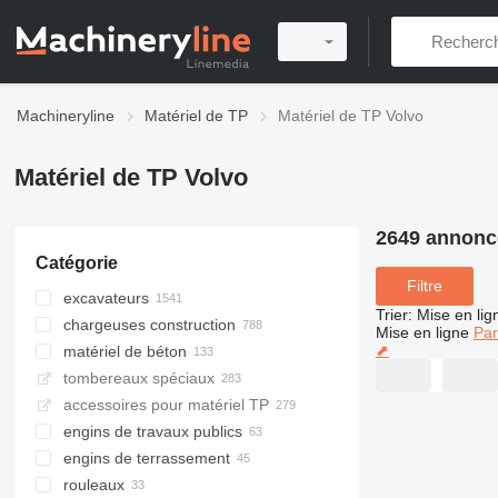
Machineryline
Matériel de TP
Matériel de TP Volvo
Matériel de TP Volvo
2649 annonc
Catégorie
Filtre
excavateurs
Trier
:
Mise en lig
chargeuses construction
pelles sur chenilles
Mise en ligne
Par
⬈
matériel de béton
mini-pelles
chargeuses sur pneus
tombereaux spéciaux
pelles sur pneus
chargeuses multifonctionnelles
camions malaxeurs
accessoires pour matériel TP
midi pelles
mini-chargeuses
pompes à béton
camions-bennes
engins de travaux publics
tractopelles
mini-chargeuses sur chenilles
centrales à béton
tombereaux articulés
engins de terrassement
excavatrices à longue portée
chariots télescopiques
tombereaux rigides
finisseurs
centrales à béton mobiles
rouleaux
pelles de manutention
mini tombereaux
répandeuses
niveleuses
finisseurs sur chenilles