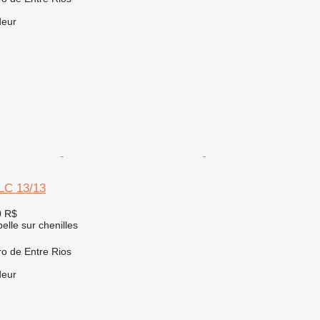
deur
LC 13/13
0 R$
elle sur chenilles
ro de Entre Rios
deur