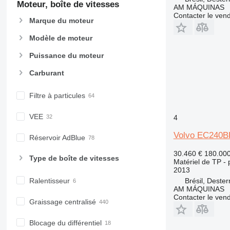
CB
Moteur, boîte de vitesses
AM MÁQUINAS
Contacter le ven
CS
Marque du moteur
D series
Modèle de moteur
E-series
F-series
Puissance du moteur
GC
Carburant
IT
M-series
Filtre à particules
MH
NR
VEE
4
PM
Volvo EC240B
Réservoir AdBlue
RM
30.460 €
180.00
Type de boîte de vitesses
Matériel de TP - p
2013
Brésil, Dester
Ralentisseur
AM MÁQUINAS
Contacter le ven
Graissage centralisé
Blocage du différentiel