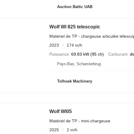
Auction Baltic UAB
Wolf Wl 825 telescopic
Matériel de TP - chargeuse articulée télesco
2023
174 m/h
Puissance
69.83 kW (95 ch)
Carburant
di
Pays-Bas, Scharsterbrug
Tolhoek Machinery
Wolf Wl05
Matériel de TP - mini-chargeuse
2025
2 m/h