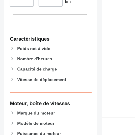
–
km
826
906
907
908
910
Caractéristiques
914
918
Poids net à vide
924
Nombre d'heures
926
928
Capacité de charge
930
Vitesse de déplacement
938
950
953
Moteur, boîte de vitesses
955
962
Marque du moteur
963
Modèle de moteur
966
972
Puissance du moteur