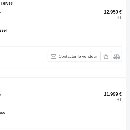
EDING!
12.950 €
e
HT
esel
Contacter le vendeur
11.999 €
e
HT
esel