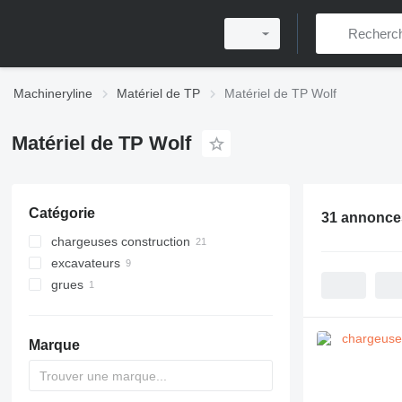
Machineryline
Matériel de TP
Matériel de TP Wolf
Matériel de TP Wolf
Catégorie
31 annonce
chargeuses construction
excavateurs
chargeuses multifonctionnelles
grues
chargeuses articulées
mini-pelles
télescopiques
tractopelles
grues à tour
chargeuses sur pneus
mini-chargeuses sur chenilles
Marque
mini-chargeuses