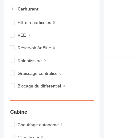
973
Carburant
980
982
Filtre à particules
988
990
VEE
992
Réservoir AdBlue
AP
C-series
Ralentisseur
CB
CS
Graissage centralisé
D series
Blocage du différentiel
E-series
F-series
GC
IT
Cabine
M-series
MH
Chauffage autonome
NR
Climatiseur