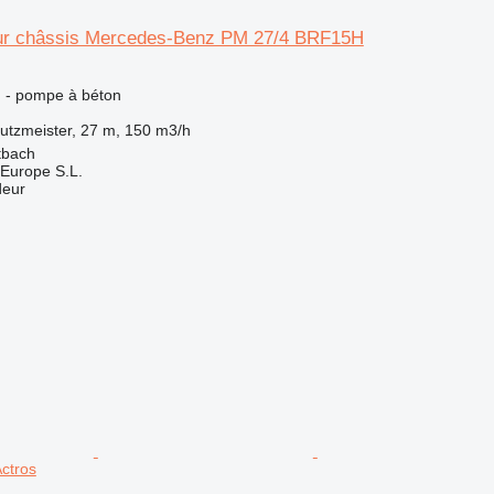
ur châssis Mercedes-Benz PM 27/4 BRF15H
n - pompe à béton
utzmeister, 27 m, 150 m3/h
tbach
Europe S.L.
deur
ctros