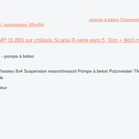
pompe à béton Putzmeist
, putzmeister, 89m3/h
MP 31.89S sur châssis Scania R-serie euro 5, 31m + 9m3 
n - pompe à béton
l'essieu
8x4
Suspension
ressort/ressort
Pompe à beton
Putzmeister TM
le
deur