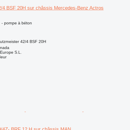
2/4 BSF 20H sur châssis Mercedes-Benz Actros
n - pompe à béton
utzmeister 42/4 BSF 20H
anada
Europe S.L.
deur
9/4Z- BRF 12 H sur châssis MAN