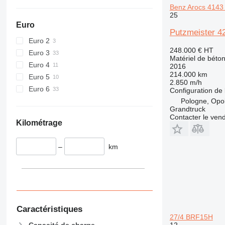
Benz Arocs 4143 
25
Euro
Putzmeister 4
Euro 2
248.000 €
HT
Euro 3
Matériel de béto
Euro 4
2016
214.000 km
Euro 5
2.850 m/h
Euro 6
Configuration de 
Pologne, Opo
Grandtruck
Contacter le ven
Kilométrage
–
km
Caractéristiques
27/4 BRF15H
12
Capacité de charge