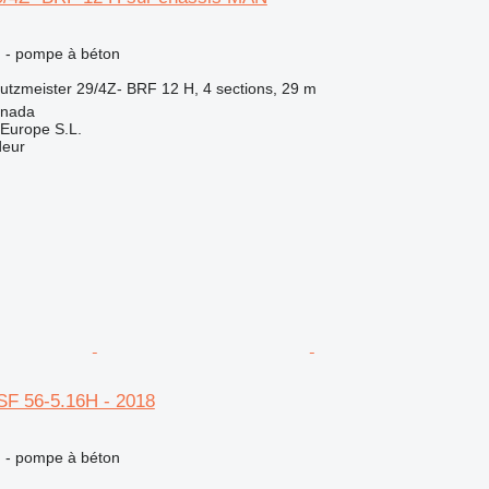
n - pompe à béton
utzmeister 29/4Z- BRF 12 H, 4 sections, 29 m
anada
Europe S.L.
deur
SF 56-5.16H - 2018
n - pompe à béton