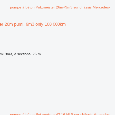
pompe à béton Putzmeister 26m+9m3 sur châssis Mercedes-
er 26m pumi, 9m3 only 108 000km
6m+9m3, 3 sections, 26 m
pompe à béton Putzmeister 42.16 HLS sur châssis Mercedes-