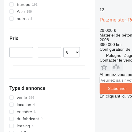
Europe
12
Asie
Pologne
autres
Allemagne
Chine
Putzmeister R
Espagne
Turquie
Ukraine
29.000 €
Belgique
Émirats arabes unis
Maroc
Matériel de béto
Prix
2008
Roumanie
Israël
390.000 km
Pays-Bas
Configuration de 
–
Royaume-Uni
Pologne, Żugi
Contacter le ven
Hongrie
tout afficher
Abonnez-vous pou
Type d'annonce
S'abonner
En cliquant ici, 
vente
location
enchère
du fabricant
leasing