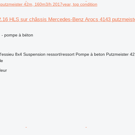
putzmeister 42m, 160m3/h 2017year, top condition
2.16 HLS sur châssis Mercedes-Benz Arocs 4143 putzmeiste
n - pompe à béton
l'essieu
8x4
Suspension
ressort/ressort
Pompe à beton
Putzmeister 42
le
deur