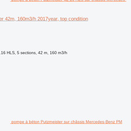
r 42m, 160m3/h 2017year, top condition
.16 HLS, 5 sections, 42 m, 160 m3/h
pompe à béton Putzmeister sur châssis Mercedes-Benz PM