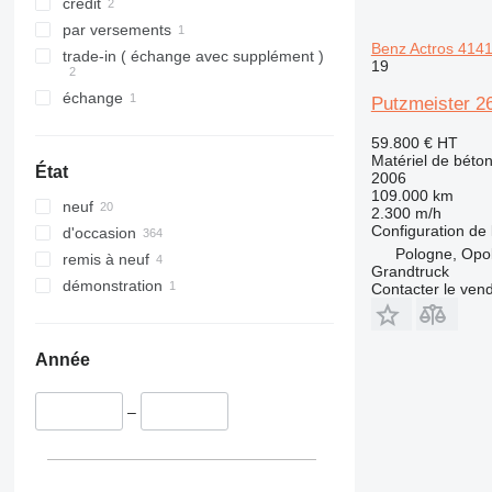
crédit
par versements
Benz Actros 414
trade-in ( échange avec supplément )
19
échange
Putzmeister 2
59.800 €
HT
Matériel de béto
État
2006
109.000 km
neuf
2.300 m/h
Configuration de 
d'occasion
Pologne, Opo
remis à neuf
Grandtruck
démonstration
Contacter le ven
Année
–