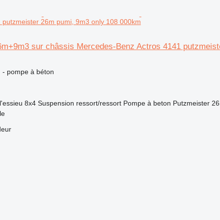
1 putzmeister 26m pumi, 9m3 only 108 000km
6m+9m3 sur châssis Mercedes-Benz Actros 4141 putzmeist
n - pompe à béton
l'essieu
8x4
Suspension
ressort/ressort
Pompe à beton
Putzmeister 2
le
deur