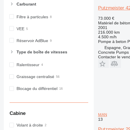
Carburant
Putzmeister 4
Filtre à particules
73.000 €
Matériel de béto
2001
VEE
216.000 km
4.500 m/h
Réservoir AdBlue
Pompe à beton
P
Espagne, Gr
Type de boîte de vitesses
Concrete Pumps 
Contacter le ven
Ralentisseur
Graissage centralisé
Blocage du différentiel
Cabine
MAN
13
Volant à droite
Putzmeister 2