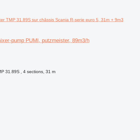
er TMP 31.89S sur châssis Scania R-serie euro 5, 31m + 9m3
mixer-pump PUMI, putzmeister, 89m3/h
P 31.89S , 4 sections, 31 m