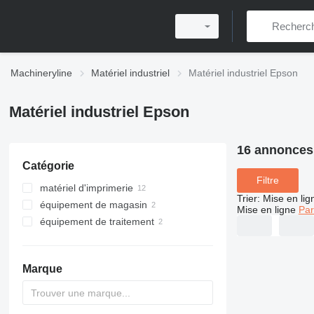
Machineryline
Matériel industriel
Matériel industriel Epson
Matériel industriel Epson
16 annonces
Catégorie
Filtre
matériel d'imprimerie
Trier
:
Mise en lig
équipement de magasin
imprimantes
Mise en ligne
Par
équipement de traitement
traçeurs
matériel POS
machines d'impression
numérique
robots industriels
imprimantes d'étiquettes
imprimantes textiles
Marque
imprimantes laser
imprimantes à jet d'encre