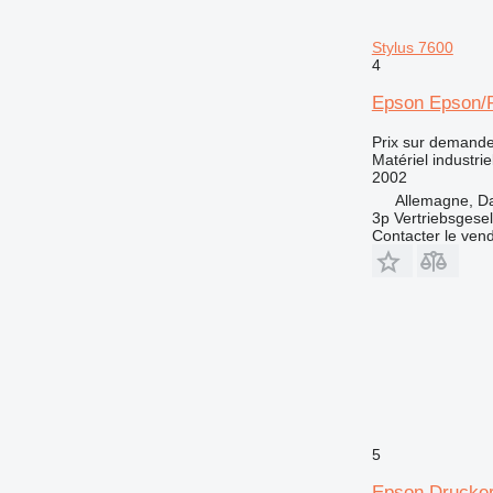
Stylus 7600
4
Epson Epson/P
Prix sur demand
Matériel industri
2002
Allemagne, D
3p Vertriebsgese
Contacter le ven
5
Epson Druck