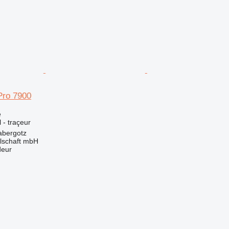
Pro 7900
e
l - traçeur
abergotz
llschaft mbH
deur