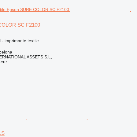
COLOR SC F2100
l - imprimante textile
celona
ERNATIONAL ASSETS S.L,
deur
1S