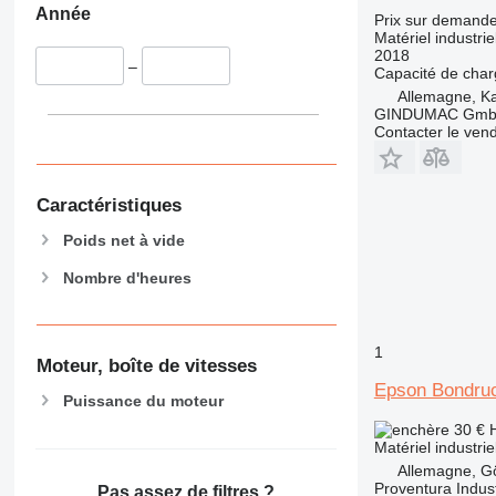
Année
Prix sur demand
Matériel industriel
2018
–
Capacité de cha
Allemagne, Ka
GINDUMAC Gm
Contacter le ven
Caractéristiques
Poids net à vide
Nombre d'heures
1
Moteur, boîte de vitesses
Epson Bondru
Puissance du moteur
30 €
Matériel industri
Allemagne, Gö
Proventura Indus
Pas assez de filtres ?