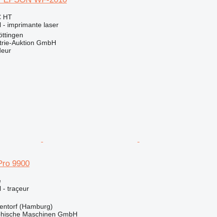
€
HT
l - imprimante laser
ttingen
trie-Auktion GmbH
deur
Pro 9900
e
l - traçeur
entorf (Hamburg)
hische Maschinen GmbH