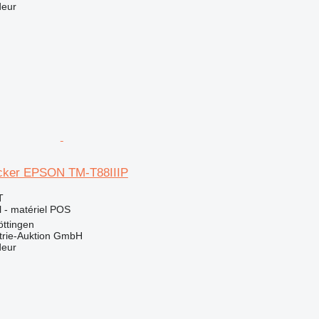
deur
cker EPSON TM-T88IIIP
T
el - matériel POS
ttingen
trie-Auktion GmbH
deur