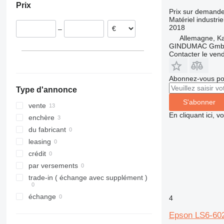
Prix
Prix sur demand
Matériel industriel
2018
–
Allemagne, Ka
GINDUMAC Gm
Contacter le ven
Abonnez-vous pou
Type d'annonce
S'abonner
vente
En cliquant ici, 
enchère
du fabricant
leasing
crédit
par versements
trade-in ( échange avec supplément )
échange
4
Epson LS6-60