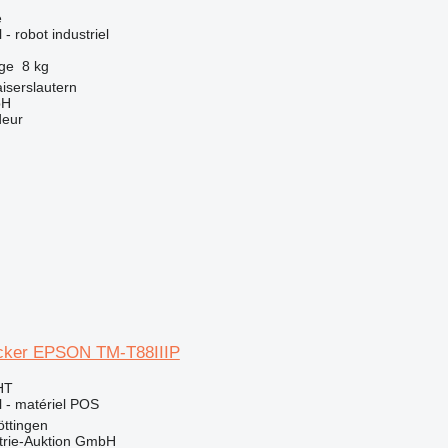
e
 - robot industriel
rge
8 kg
iserslautern
bH
deur
cker EPSON TM-T88IIIP
HT
el - matériel POS
ttingen
trie-Auktion GmbH