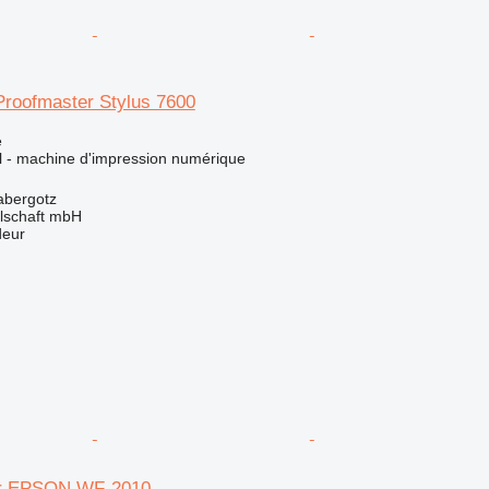
roofmaster Stylus 7600
e
el - machine d'impression numérique
abergotz
llschaft mbH
deur
er EPSON WF-2010