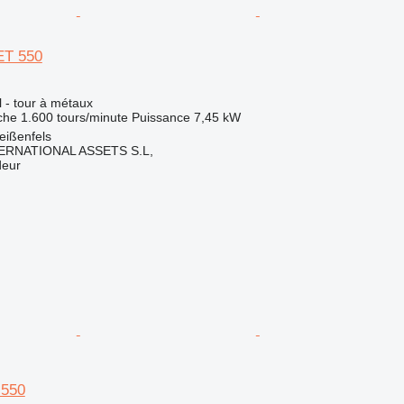
ET 550
l - tour à métaux
che
1.600 tours/minute
Puissance
7,45 kW
eißenfels
ERNATIONAL ASSETS S.L,
deur
 550