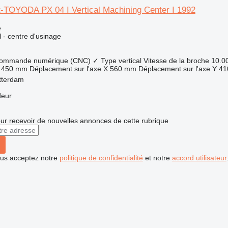
t-TOYODA PX 04 I Vertical Machining Center I 1992
e
l - centre d'usinage
 commande numérique (CNC)
✓
Type
vertical
Vitesse de la broche
10.0
450 mm
Déplacement sur l'axe X
560 mm
Déplacement sur l'axe Y
41
tterdam
deur
r recevoir de nouvelles annonces de cette rubrique
vous acceptez notre
politique de confidentialité
et notre
accord utilisateur