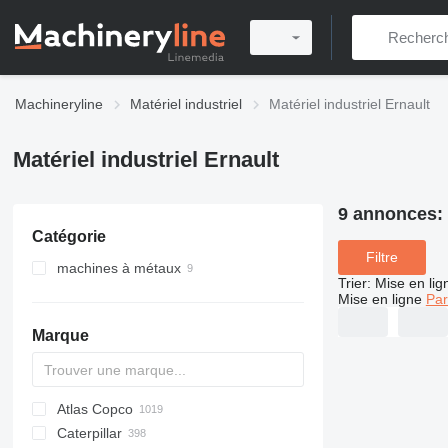
Machineryline
Matériel industriel
Matériel industriel Ernault
Matériel industriel Ernault
9 annonces:
Catégorie
Filtre
machines à métaux
Trier
:
Mise en lig
tours à métaux
Mise en ligne
Par
centres d'usinage
Marque
plateaux diviseurs
Atlas Copco
PDS
APD
AB
Ensis
VZ
AG3
Caterpillar
Pega
DrillAir
QAS
PDP
E-series
B-series
BM
GFS
VT
Rover
533
Airpure
BySprint Fiber
CK
SR