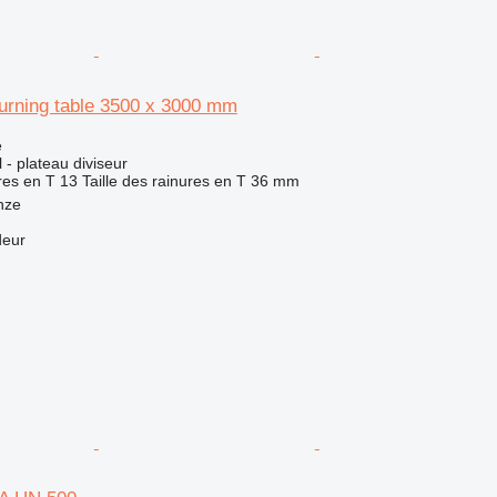
urning table 3500 x 3000 mm
e
l - plateau diviseur
res en T
13
Taille des rainures en T
36 mm
nze
deur