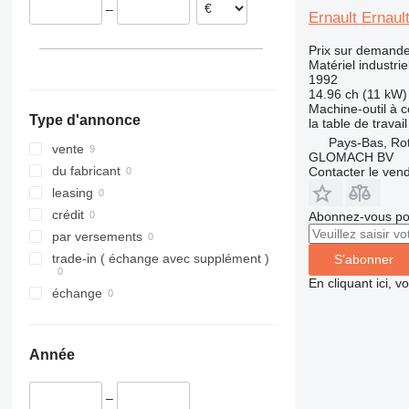
–
Ernault Ernaul
Prix sur demand
Matériel industrie
1992
14.96 ch (11 kW)
Machine-outil à
Type d'annonce
la table de travail
Pays-Bas, Ro
vente
GLOMACH BV
du fabricant
Contacter le ven
leasing
crédit
Abonnez-vous pou
par versements
trade-in ( échange avec supplément )
S'abonner
En cliquant ici, 
échange
Année
–