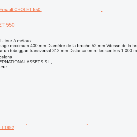
ET 550
l - tour à métaux
rnage maximum
400 mm
Diamètre de la broche
52 mm
Vitesse de la b
ur un toboggan transversal
312 mm
Distance entre les centres
1.000 
celona
ERNATIONAL ASSETS S.L,
deur
 I 1992