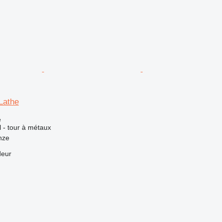
Lathe
e
l - tour à métaux
nze
deur