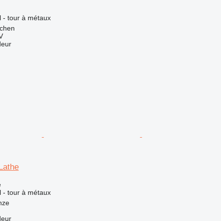
l - tour à métaux
jchen
V
deur
Lathe
e
l - tour à métaux
nze
deur