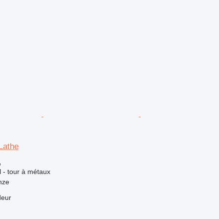
Lathe
e
l - tour à métaux
nze
deur