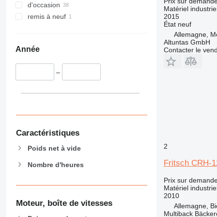
Prix sur demand
d'occasion
Matériel industrie
2015
remis à neuf
État
neuf
Allemagne, Mö
Altuntas GmbH
Année
Contacter le ven
–
Caractéristiques
2
Poids net à vide
Fritsch CRH-1
Nombre d'heures
Prix sur demand
Matériel industri
2010
Moteur, boîte de vitesses
Allemagne, Bi
Multiback Bäcker