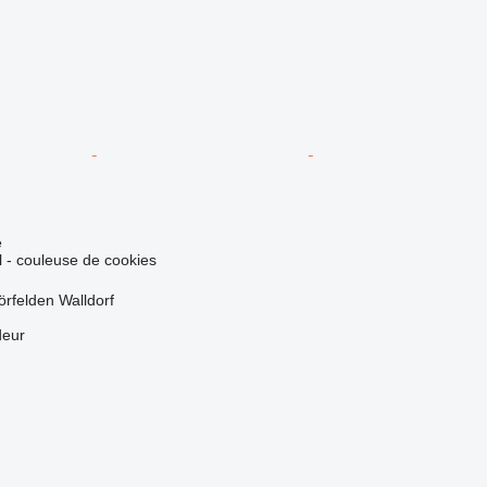
e
el - couleuse de cookies
rfelden Walldorf
deur