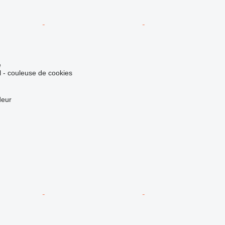
e
el - couleuse de cookies
deur