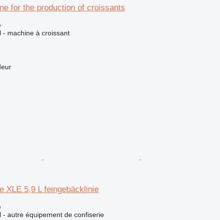
ne for the production of croissants
e
el - machine à croissant
deur
ne XLE 5,9 L feingebäcklinie
e
el - autre équipement de confiserie