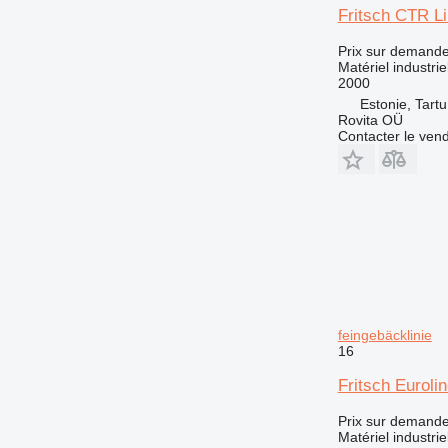
Fritsch CTR Li
Prix sur demand
Matériel industri
2000
Estonie, Tartu
Rovita OÜ
Contacter le ven
feingebäcklinie
16
Fritsch Euroli
Prix sur demand
Matériel industri