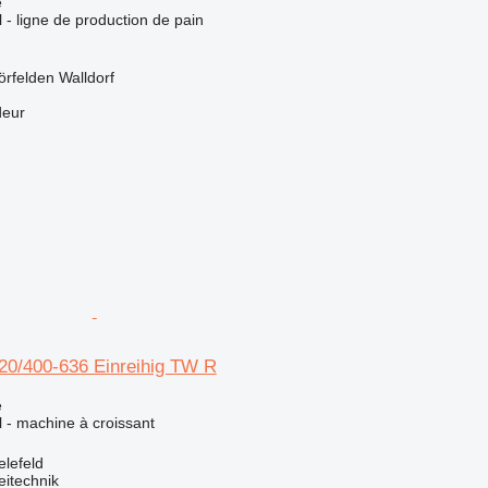
e
l - ligne de production de pain
rfelden Walldorf
deur
20/400-636 Einreihig TW R
e
el - machine à croissant
elefeld
eitechnik