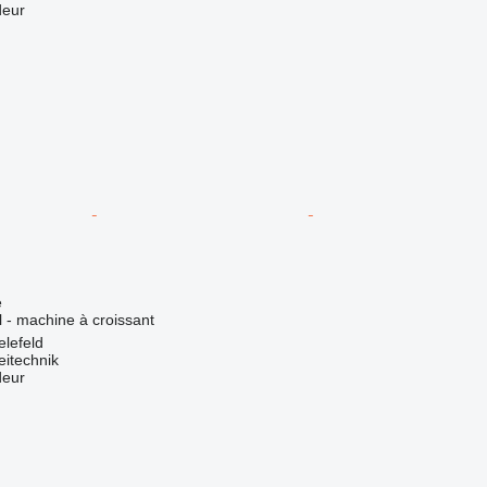
deur
e
el - machine à croissant
elefeld
eitechnik
deur