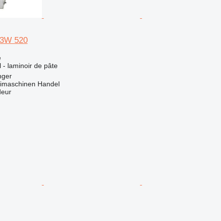
x 3W 520
e
l - laminoir de pâte
nger
imaschinen Handel
deur