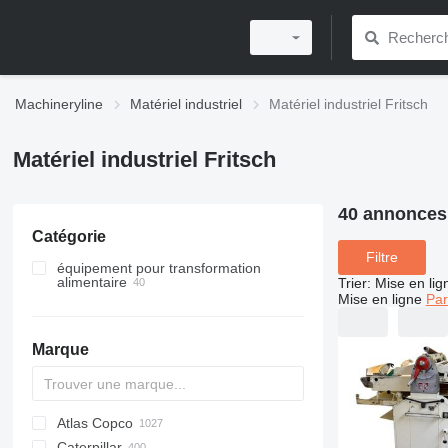
Machineryline
Matériel industriel
Matériel industriel Fritsch
Matériel industriel Fritsch
40 annonces
Catégorie
Filtre
équipement pour transformation
alimentaire
Trier
:
Mise en lig
Mise en ligne
Par
matériel de boulangerie
équipement de confiserie
laminoirs de pâte
Marque
lignes de production de pain
machines à croissant
autre matériel de boulangerie
couleuse de cookies
autre équipement de confiserie
Atlas Copco
PDS
APD
AB
Ensis
VZ
AG3
Caterpillar
Pega
DrillAir
QAS
PDP
E-series
B-series
BM
GFS
VT
Rover
533
Airpure
BySprint Fiber
CK
SR