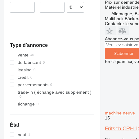
Prix sur demand
Matériel industrie
–
Allemagne, Bi
Multiback Bäcker
Contacter le ven
Abonnez-vous pou
Type d'annonce
S'abonner
vente
En cliquant ici, 
du fabricant
leasing
crédit
par versements
trade-in ( échange avec supplément )
échange
machine neuve
15
État
Fritsch CRH 1
neuf