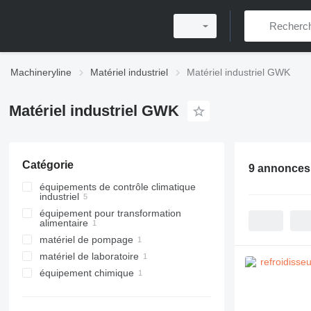
Machineryline
Matériel industriel
Matériel industriel GWK
Matériel industriel GWK
Catégorie
9 annonces
équipements de contrôle climatique
industriel
équipement pour transformation
régulateurs de température
alimentaire
industriel
matériel de pompage
refroidisseurs
équipement de confiserie
matériel de laboratoire
pompes industrielles
tempéreuses à chocolat
équipement chimique
incubateurs de laboratoire
autre équipement chimique