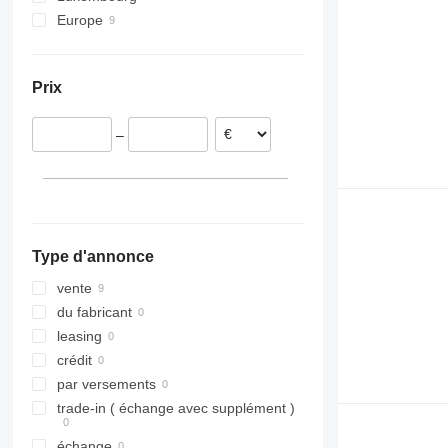
Europe
XRVS
StitchLiner
Allemagne
ZT
VAC
Pays-Bas
Prix
–
Type d'annonce
vente
du fabricant
leasing
crédit
par versements
trade-in ( échange avec supplément )
échange