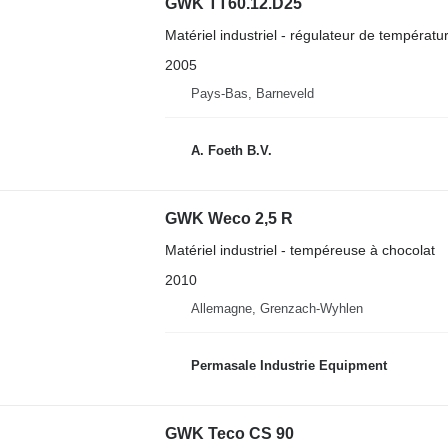
GWK TT60.12.D25
Matériel industriel - régulateur de températur
2005
Pays-Bas, Barneveld
A. Foeth B.V.
GWK Weco 2,5 R
Matériel industriel - tempéreuse à chocolat
2010
Allemagne, Grenzach-Wyhlen
Permasale Industrie Equipment
GWK Teco CS 90