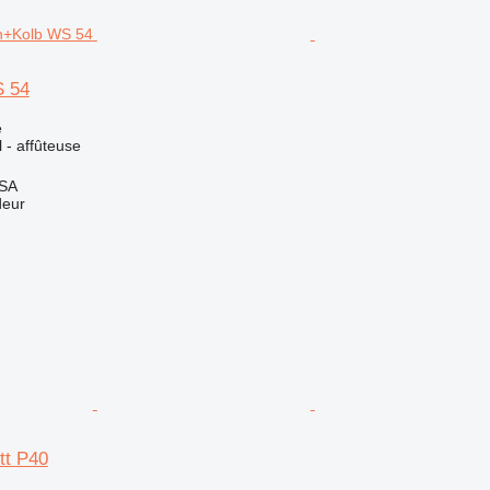
 54
e
l - affûteuse
 SA
deur
tt P40