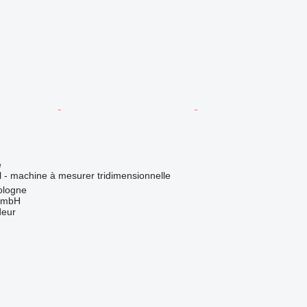
e
el - machine à mesurer tridimensionnelle
ologne
GmbH
deur