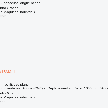
el - ponceuse longue bande
rinha Grande
s Maquinas Industriais
deur
15MA II
l - rectifieuse plane
 commande numérique (CNC)
✓
Déplacement sur l'axe Y
800 mm
Dépla
rinha Grande
s Maquinas Industriais
deur