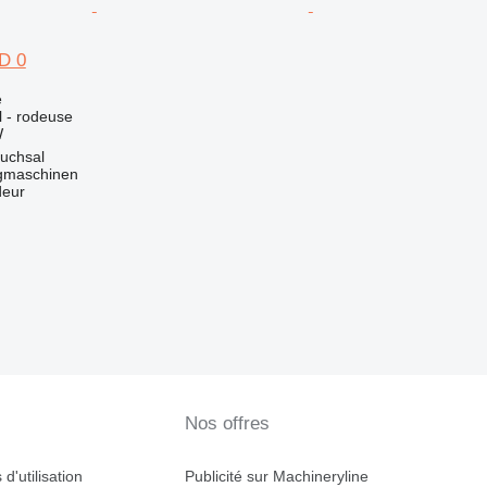
D 0
e
l - rodeuse
W
uchsal
gmaschinen
deur
Nos offres
d'utilisation
Publicité sur Machineryline