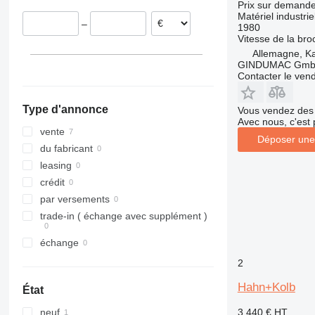
Prix sur demand
Matériel industri
–
1980
Vitesse de la bro
Allemagne, Ka
GINDUMAC Gm
Contacter le ven
Type d'annonce
Vous vendez des 
Avec nous, c'est 
vente
Déposer une
du fabricant
leasing
crédit
par versements
trade-in ( échange avec supplément )
échange
2
Hahn+Kolb
État
3.440 €
HT
neuf