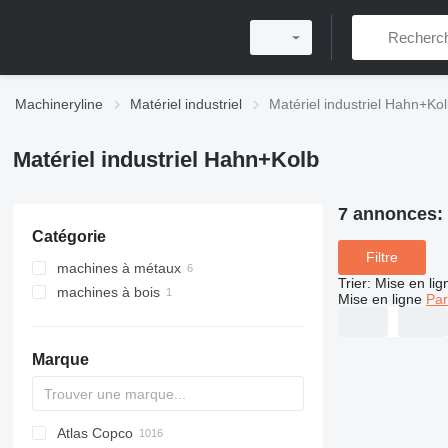
Machineryline
Matériel industriel
Matériel industriel Hahn+Ko
Matériel industriel Hahn+Kolb
7 annonces:
Catégorie
Filtre
machines à métaux
Trier
:
Mise en lig
machines à bois
tourets à meuler les métaux
Mise en ligne
Par
perceuses à colonnes
tourets à meuler bois
rodeuses
affûteuses
rectifieuses planes
ponceuses longue bande
Marque
machines à mesurer
tridimensionnelles
Atlas Copco
PDS
APD
AB
Ensis
VZ
AG3