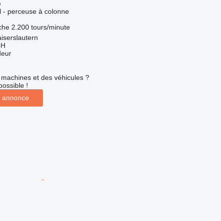
e
el - perceuse à colonne
che
2.200 tours/minute
iserslautern
bH
deur
machines et des véhicules ?
possible !
 annonce