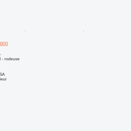
 800
e
l - rodeuse
 SA
deur