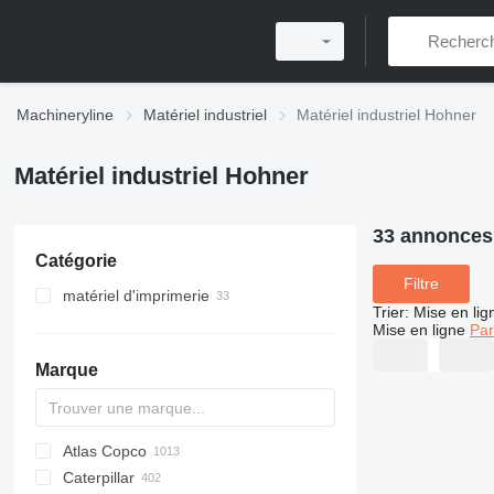
Machineryline
Matériel industriel
Matériel industriel Hohner
Matériel industriel Hohner
33 annonces
Catégorie
Filtre
matériel d'imprimerie
Trier
:
Mise en lig
machines post-press
Mise en ligne
Par
autres machines pour imprimer
couseuses au fil textile
Marque
encarteuses-piqueuses
agrafeuses à cheval
relieuses
Atlas Copco
PDS
APD
AB
Ensis
VZ
AG3
massicots
Caterpillar
Pega
DrillAir
QAS
PDP
E-series
B-series
BM
GFS
VT
Rover
PA
Airpure
BySprint Fiber
CK
SR
piqueuses à fil métallique