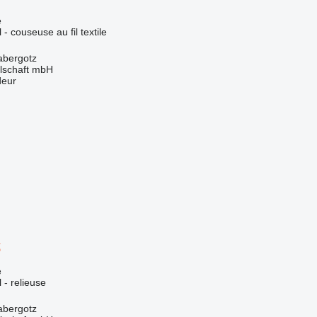
e
 - couseuse au fil textile
abergotz
llschaft mbH
deur
t
e
l - relieuse
abergotz