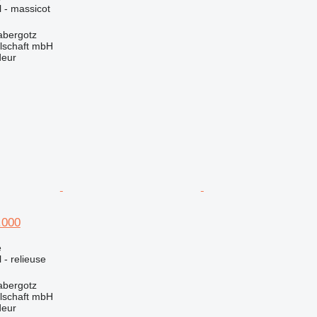
l - massicot
abergotz
llschaft mbH
deur
.000
e
l - relieuse
abergotz
llschaft mbH
deur