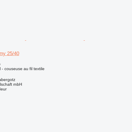
my 25/40
e
 - couseuse au fil textile
abergotz
llschaft mbH
deur