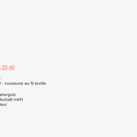
 25-40
e
 - couseuse au fil textile
abergotz
llschaft mbH
deur