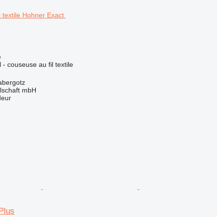
e
 - couseuse au fil textile
abergotz
llschaft mbH
deur
Plus