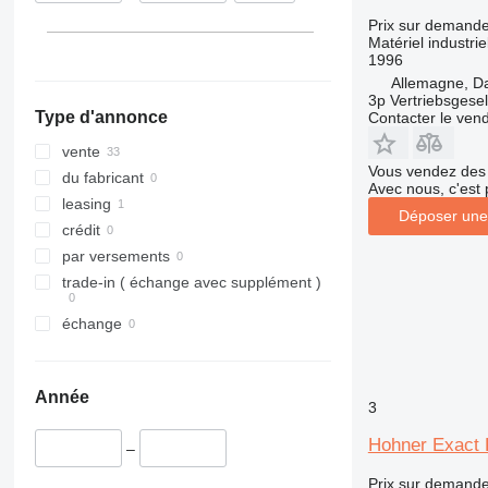
Prix sur demand
Matériel industriel
1996
Allemagne, D
3p Vertriebsgese
Type d'annonce
Contacter le ven
vente
Vous vendez des 
du fabricant
Avec nous, c'est 
leasing
Déposer une
crédit
par versements
trade-in ( échange avec supplément )
échange
Année
3
Hohner Exact 
–
Prix sur demand