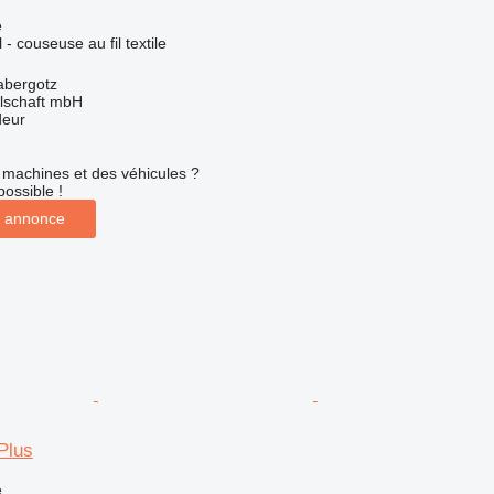
e
 - couseuse au fil textile
abergotz
llschaft mbH
deur
machines et des véhicules ?
possible !
 annonce
Plus
e