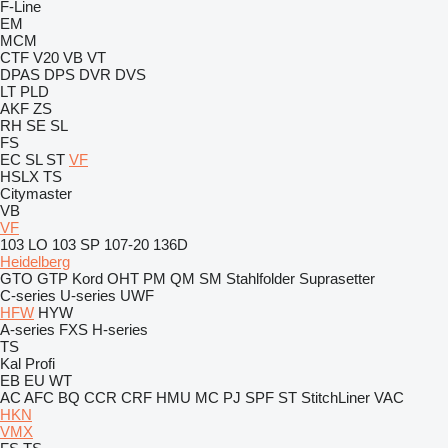
F-Line
EM
MCM
CTF
V20
VB
VT
DPAS
DPS
DVR
DVS
LT
PLD
AKF
ZS
RH
SE
SL
FS
EC
SL
ST
VF
HSLX
TS
Citymaster
VB
VF
103 LO
103 SP
107-20
136D
Heidelberg
GTO
GTP
Kord
OHT
PM
QM
SM
Stahlfolder
Suprasetter
C-series
U-series
UWF
HFW
HYW
A-series
FXS
H-series
TS
Kal
Profi
EB
EU
WT
AC
AFC
BQ
CCR
CRF
HMU
MC
PJ
SPF
ST
StitchLiner
VAC
HKN
VMX