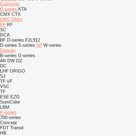
Cummins
C-series
KTA
CMX
CTX
DMC
DMU
FP
KF
SC
DCA
BF
D-series
F2L912
D-series
S-series
SP
W-series
Doosan
B-series
G-series
AK
DW
DZ
DC
LHF
ORIGO
SJ
TF
VF
VSC
TF
ESE
EZG
SureColor
LBM
P-series
700-series
Concept
FDT
Transit
HB