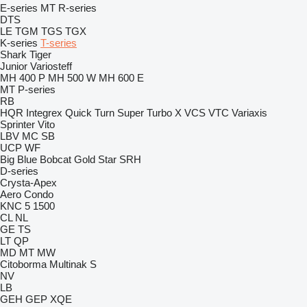
E-series
MT
R-series
DTS
LE
TGM
TGS
TGX
K-series
T-series
Shark
Tiger
Junior
Variosteff
MH 400 P
MH 500 W
MH 600 E
MT
P-series
RB
HQR
Integrex
Quick Turn
Super Turbo X
VCS
VTC
Variaxis
Sprinter
Vito
LBV
MC
SB
UCP
WF
Big Blue
Bobcat
Gold Star
SRH
D-series
Crysta-Apex
Aero
Condo
KNC 5 1500
CL
NL
GE
TS
LT
QP
MD
MT
MW
Citoborma
Multinak S
NV
LB
GEH
GEP
XQE