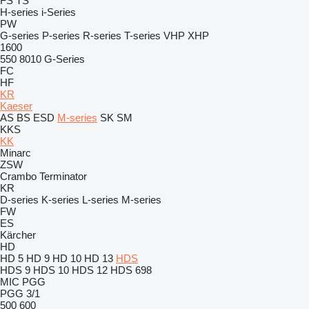
FS
TS
H-series
i-Series
PW
G-series
P-series
R-series
T-series
VHP
XHP
1600
550
8010
G-Series
FC
HF
KR
Kaeser
AS
BS
ESD
M-series
SK
SM
KKS
KK
Minarc
ZSW
Crambo
Terminator
KR
D-series
K-series
L-series
M-series
FW
ES
Kärcher
HD
HD 5
HD 9
HD 10
HD 13
HDS
HDS 9
HDS 10
HDS 12
HDS 698
MIC
PGG
PGG 3/1
500
600