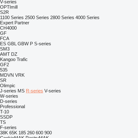
V-series
OPTImill
S2R
1100 Series
2500 Series
2800 Series
4000 Series
Expert
Partner
CH4000
GF
FCA
ES
GBL
GBW
P
S-series
SM3
AMT
DZ
Kangoo
Trafic
GF2
535
MDVN
VRK
SR
Olimpic
J-series
MS
R-series
V-series
W-series
D-series
Professional
T-10
SSDP
TS
F-series
38K
65K
185
260
600
900
CookieMAK
PastryMAK