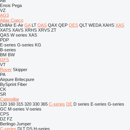
AB
Ensis
Pega
VZ
AG3
Atlas Copco
DrillAir
E-Air
GA
LT
QAS
QAX
QEP
QES
QLT
WEDA
XAHS
XAS
XATS
XAVS
XRHS
XRVS
ZT
QAS
W series
XAS
PDP
E-series
G-series
KG
B-series
BM
BW
GFS
VT
Rover
Skipper
PA
Airpure
Britecpure
BySprint Fiber
CK
SR
Caterpillar
120
160
315
320
330
365
C-series
DE
D series
E-series
G-series
GC
M-series
V-series
CPS
DZ
FZ
Berlingo
Jumper
C-series
DLT
DS
H-series