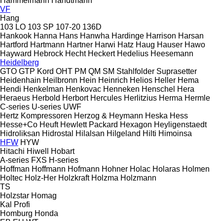
Hammelmann
Handtmann
VF
Hang
103 LO
103 SP
107-20
136D
Hankook
Hanna
Hans
Hanwha
Hardinge
Harrison
Harsan
Hartford
Hartmann
Hartner
Harwi
Hatz
Haug
Hauser
Hawo
Hayward
Hebrock
Hecht
Heckert
Hedelius
Heesemann
Heidelberg
GTO
GTP
Kord
OHT
PM
QM
SM
Stahlfolder
Suprasetter
Heidenhain
Heilbronn
Hein
Heinrich
Helios
Heller
Hema
Hendi
Henkelman
Henkovac
Henneken
Henschel
Hera
Heraeus
Herbold
Herbort
Hercules
Herlitzius
Herma
Hermle
C-series
U-series
UWF
Hertz Kompressoren
Herzog & Heymann
Heska
Hess
Hesse+Co
Heuft
Hewlett Packard
Hexagon
Heyligenstaedt
Hidroliksan
Hidrostal
Hilalsan
Hilgeland
Hilti
Himoinsa
HFW
HYW
Hitachi
Hiwell
Hobart
A-series
FXS
H-series
Hoffman
Hoffmann
Hofmann
Hohner
Holac
Holaras
Holmen
Holtec
Holz-Her
Holzkraft
Holzma
Holzmann
TS
Holzstar
Homag
Kal
Profi
Homburg
Honda