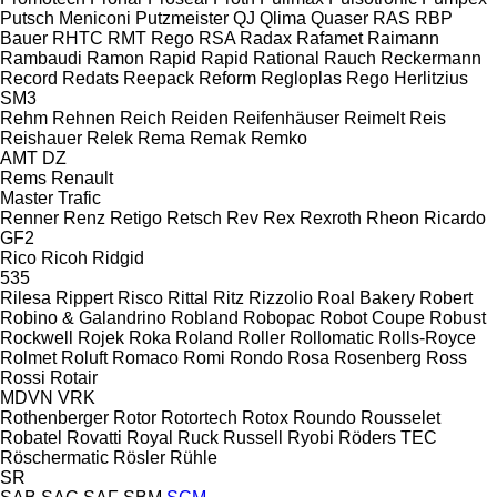
Putsch Meniconi
Putzmeister
QJ
Qlima
Quaser
RAS
RBP
Bauer
RHTC
RMT Rego
RSA
Radax
Rafamet
Raimann
Rambaudi
Ramon
Rapid
Rapid
Rational
Rauch
Reckermann
Record
Redats
Reepack
Reform
Regloplas
Rego Herlitzius
SM3
Rehm
Rehnen
Reich
Reiden
Reifenhäuser
Reimelt
Reis
Reishauer
Relek
Rema
Remak
Remko
AMT
DZ
Rems
Renault
Master
Trafic
Renner
Renz
Retigo
Retsch
Rev
Rex
Rexroth
Rheon
Ricardo
GF2
Rico
Ricoh
Ridgid
535
Rilesa
Rippert
Risco
Rittal
Ritz
Rizzolio
Roal Bakery
Robert
Robino & Galandrino
Robland
Robopac
Robot Coupe
Robust
Rockwell
Rojek
Roka
Roland
Roller
Rollomatic
Rolls-Royce
Rolmet
Roluft
Romaco
Romi
Rondo
Rosa
Rosenberg
Ross
Rossi
Rotair
MDVN
VRK
Rothenberger
Rotor
Rotortech
Rotox
Roundo
Rousselet
Robatel
Rovatti
Royal
Ruck
Russell
Ryobi
Röders TEC
Röschermatic
Rösler
Rühle
SR