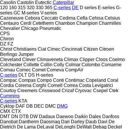
Casolin
Castolin Eutectic
Caterpillar
120
160
315
320
330
365
C-series
DE
D series
E-series
G-
series
GC
M-series
V-series
Cazeneuve
Cebora
Ceccato
Cedima
Cefla
Cehisa
Celsius
Centauro
Cerdi
Cetetherm
Chambon
Champion
Charmilles
Chevalier
Chicago Pneumatic
CPS
Chiron
DZ
FZ
Christ
Christiaens
Ciat
Cimec
Cincinnati
Citizen
Citroen
Berlingo
Jumper
Cleveland
Clever
Climaveneta
Climax
Clipper
Cloos
Coelmo
Colchester
Collette
Collin
Colly
Colmar
Colombo
Comarme
Comau
Comec
Comet
Comeva
CompAir
C-series
DLT
DS
H-series
Compac
Compas
Compo
Conti
Contimac
Copeland
Coral
Cordia
Corema
Corghi
Cornell
Correa
Costa Levigatrici
Courtoy
Creemers
Crisswood
Crizaf
Cryovac
Csepel
Ctek
Cummins
C-series
KTA
Cyklop
DAF
DB
DEC
DMC
DMG
CMX
CTX
DMT
DN
DTB
DW
Dadaux
Daewoo
Daikin
Dalex
Danfoss
Danobat
Dantherm
Daosmaq
Dari
Darley
Daub
Davi
De
Dietrich
De Lama
DeLaval
DeLonghi
DeWalt
Debag
Deckel