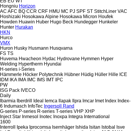
EB
EU
WT
Hongniu
Horizon
AC
AFC
BQ
CCR
CRF
HMU
MC
PJ
SPF
ST
StitchLiner
VAC
Hoshizaki
Hosokawa Alpine
Hosokawa Micron
Houfek
Howden
Huawin
Huber
Hugo Beck
Hundegger
Hunkeler
Hunter
Hurakan
HKN
Hurco
VMX
Huron
Husky
Husmann
Husqvarna
FS
TS
Huvema
Hwacheon
Hydac
Hydrovane
Hymmen
Hyper
Welding
Hypertherm
Hyundai
H-series
i-Series
Hämmerle
Höcker Polytechnik
Hübner
Hüdig
Hüller Hille
ICE
IDM
IKA
IMA
IMC
IMS
IMT
IPC
PW
ISG Pack
IVECO
Daily
Ibarmia
Iberdrill
Ideal
Iemca
Ilapak
Ilpra
Imcar
Imet
Index
Index-
6
Indumasch
InfoTec
Ingersoll Rand
G-series
P-series
R-series
T-series
VHP
XHP
Inject Star
Inmesol
Inotec
Inoxpa
Integra
International
1600
Interroll
Ipeka
Iprocomsa
Isernhäger
Ishida
Isitan
Istobal
Isve