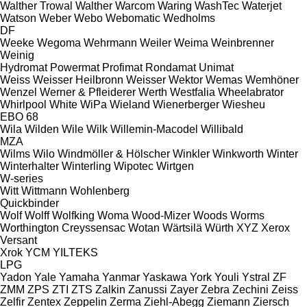
Walther Trowal
Walther
Warcom
Waring
WashTec
Waterjet
Watson
Weber
Webo
Webomatic
Wedholms
DF
Weeke
Wegoma
Wehrmann
Weiler
Weima
Weinbrenner
Weinig
Hydromat
Powermat
Profimat
Rondamat
Unimat
Weiss
Weisser Heilbronn
Weisser
Wektor
Wemas
Wemhöner
Wenzel
Werner & Pfleiderer
Werth
Westfalia
Wheelabrator
Whirlpool
White
WiPa
Wieland
Wienerberger
Wiesheu
EBO 68
Wila
Wilden
Wile
Wilk
Willemin-Macodel
Willibald
MZA
Wilms
Wilo
Windmöller & Hölscher
Winkler
Winkworth
Winter
Winterhalter
Winterling
Wipotec
Wirtgen
W-series
Witt
Wittmann
Wohlenberg
Quickbinder
Wolf
Wolff
Wolfking
Woma
Wood-Mizer
Woods
Worms
Worthington Creyssensac
Wotan
Wärtsilä
Würth
XYZ
Xerox
Versant
Xrok
YCM
YILTEKS
LPG
Yadon
Yale
Yamaha
Yanmar
Yaskawa
York
Youli
Ystral
ZF
ZMM
ZPS
ZTI
ZTS
Zalkin
Zanussi
Zayer
Zebra
Zechini
Zeiss
Zelfir
Zentex
Zeppelin
Zerma
Ziehl-Abegg
Ziemann
Ziersch