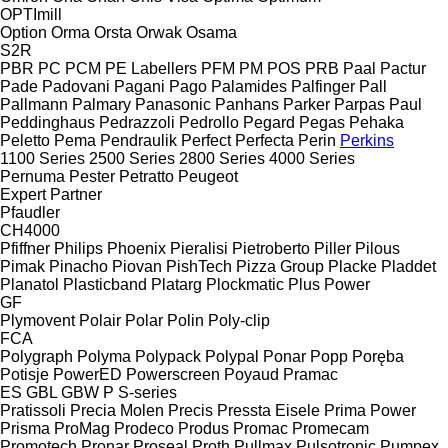
OPTImill
Option
Orma
Orsta
Orwak
Osama
S2R
PBR
PC
PCM
PE Labellers
PFM
PM
POS
PRB
Paal
Pactur
Pade
Padovani
Pagani
Pago
Palamides
Palfinger
Pall
Pallmann
Palmary
Panasonic
Panhans
Parker
Parpas
Paul
Peddinghaus
Pedrazzoli
Pedrollo
Pegard
Pegas
Pehaka
Peletto
Pema
Pendraulik
Perfect
Perfecta
Perin
Perkins
1100 Series
2500 Series
2800 Series
4000 Series
Pernuma
Pester
Petratto
Peugeot
Expert
Partner
Pfaudler
CH4000
Pfiffner
Philips
Phoenix
Pieralisi
Pietroberto
Piller
Pilous
Pimak
Pinacho
Piovan
PishTech
Pizza Group
Placke
Pladdet
Planatol
Plasticband
Platarg
Plockmatic
Plus Power
GF
Plymovent
Polair
Polar
Polin
Poly-clip
FCA
Polygraph
Polyma
Polypack
Polypal
Ponar
Popp
Poręba
Potisje
PowerED
Powerscreen
Poyaud
Pramac
ES
GBL
GBW
P
S-series
Pratissoli
Precia Molen
Precis
Pressta Eisele
Prima Power
Prisma
ProMag
Prodeco
Produs
Promac
Promecam
Promotech
Pronar
Proseal
Proth
Pullmax
Pulsotronic
Pumpex