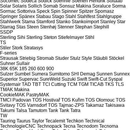
Socomec
Sodeca
Sodick
Soehnle
Soenen Hendrik
Soitaab
Solar
Solaris
Sollich
Somab
Sonsuz Makina
Soraluce
Sorma
Sormac
Sottoriva
Speck
Spin
Spinner
Spitzer
Spomasz
Springer
Spänex
Stabau
Stago
Stahl
Stahlfest
Stahlgruppe
Stahlwerk
Stama
Stamford
Stanko
Stankoimport
Stanley
Star
Starrag
Stas
Steen
Stenhøj
Stenner
Stephan
Stephill
SSDP
Sterling Sihi
Sterling
Steton
Stiefelmayer
Stihl
TS
Stiler
Stork
Stratasys
F-series
Strausak
Striebig
Stromab
Studer
Stulz
Style
Stäubli
Stöckel
Suhner
Sullair
38K
65K
185
260
600
900
Sulzer
Sumbel
Sumera
Sumitomo SHI Demag
Sunnen
Sunnex
Superior
Supervac
SureWeld
Suzuki
Swift
Swift-Cut
Syspal
Systemair
TAD
TBT
TCI Cutting
TCM
TGM
TICAB
TKS
TLS
TMAK Makina
CookieMAK
PastryMAK
TMCI Padovan
TOS Hostivař
TOS Kuřim
TOS Olomouc
TOS
Svitavy
TOS Varnsdorf
TOS
Tajmac-ZPS
Takamaz
Takisawa
Takumi
Talsa
Tamutom
Tank
Tank
Tatra
TW
Tauring
Taurus
Taylor
Tecalemit
Techkon
Technical
TechnologieCNC
Technopack
Tecna
Tecnodom
Tecnoma