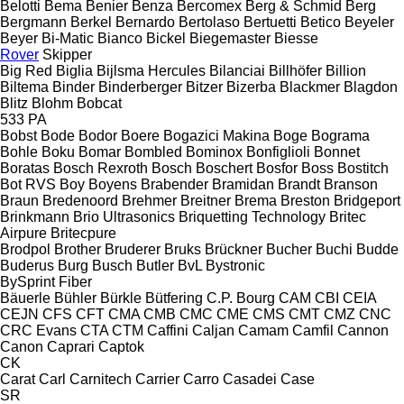
Belotti
Bema
Benier
Benza
Bercomex
Berg & Schmid
Berg
Bergmann
Berkel
Bernardo
Bertolaso
Bertuetti
Betico
Beyeler
Beyer
Bi-Matic
Bianco
Bickel
Biegemaster
Biesse
Rover
Skipper
Big Red
Biglia
Bijlsma Hercules
Bilanciai
Billhöfer
Billion
Biltema
Binder
Binderberger
Bitzer
Bizerba
Blackmer
Blagdon
Blitz
Blohm
Bobcat
533
PA
Bobst
Bode
Bodor
Boere
Bogazici Makina
Boge
Bograma
Bohle
Boku
Bomar
Bombled
Bominox
Bonfiglioli
Bonnet
Boratas
Bosch Rexroth
Bosch
Boschert
Bosfor
Boss
Bostitch
Bot RVS
Boy
Boyens
Brabender
Bramidan
Brandt
Branson
Braun
Bredenoord
Brehmer
Breitner
Brema
Breston
Bridgeport
Brinkmann
Brio Ultrasonics
Briquetting Technology
Britec
Airpure
Britecpure
Brodpol
Brother
Bruderer
Bruks
Brückner
Bucher
Buchi
Budde
Buderus
Burg
Busch
Butler
BvL
Bystronic
BySprint Fiber
Bäuerle
Bühler
Bürkle
Bütfering
C.P. Bourg
CAM
CBI
CEIA
CEJN
CFS
CFT
CMA
CMB
CMC
CME
CMS
CMT
CMZ
CNC
CRC Evans
CTA
CTM
Caffini
Caljan
Camam
Camfil
Cannon
Canon
Caprari
Captok
CK
Carat
Carl
Carnitech
Carrier
Carro
Casadei
Case
SR