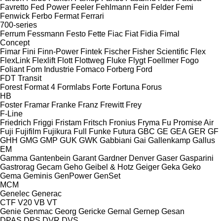
Favretto
Fed Power
Feeler
Fehlmann
Fein
Felder
Femi
Fenwick
Ferbo
Fermat
Ferrari
700-series
Ferrum
Fessmann
Festo
Fette
Fiac
Fiat
Fidia
Fimal
Concept
Fimar
Fini
Finn-Power
Fintek
Fischer
Fisher Scientific
Flex
FlexLink
Flexlift
Flott
Flottweg
Fluke
Flygt
Foellmer
Fogo
Foliant
Fom Industrie
Fomaco
Forberg
Ford
FDT
Transit
Forest
Format 4
Formlabs
Forte
Fortuna
Forus
HB
Foster
Framar
Franke
Franz
Frewitt
Frey
F-Line
Friedrich
Friggi
Fristam
Fritsch
Fronius
Fryma
Fu Promise Air
Fuji
Fujifilm
Fujikura
Full
Funke
Futura
GBC
GE
GEA
GER
GF
GHH
GMG
GMP
GUK
GWK
Gabbiani
Gai
Gallenkamp
Gallus
EM
Gamma
Gantenbein
Garant
Gardner Denver
Gaser
Gasparini
Gastrorag
Gecam
Geho
Geibel & Hotz
Geiger
Geka
Geko
Gema
Geminis
GenPower
GenSet
MCM
Genelec
Generac
CTF
V20
VB
VT
Genie
Genmac
Georg
Gericke
Gernal
Gernep
Gesan
DPAS
DPS
DVR
DVS