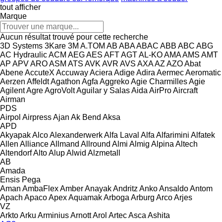
tout afficher
Marque
Aucun résultat trouvé pour cette recherche
3D Systems
3Kare
3M
A.TOM
AB
ABA
ABAC
ABB
ABC
ABG
AC Hydraulic
ACM
AEG
AES
AFT
AGT
AL-KO
AMA
AMS
AMT
AP
APV
ARO
ASM
ATS
AVK
AVR
AVS
AXA
AZ
AZO
Abat
Abene
AccuteX
Accuway
Aciera
Adige
Adira
Aermec
Aeromatic
Aerzen
Affeldt
Agathon
Agfa
Aggreko
Agie Charmilles
Agie
Agilent
Agre
AgroVolt
Aguilar y Salas
Aida
AirPro
Aircraft
Airman
PDS
Airpol
Airpress
Ajan
Ak Bend
Aksa
APD
Akyapak
Alco
Alexanderwerk
Alfa Laval
Alfa
Alfarimini
Alfatek
Allen
Alliance
Allmand
Allround
Almi
Almig
Alpina
Altech
Altendorf
Alto
Alup
Alwid
Alzmetall
AB
Amada
Ensis
Pega
Aman
AmbaFlex
Amber
Anayak
Andritz
Anko
Ansaldo
Antom
Apach
Apaco
Apex
Aquamak
Arboga
Arburg
Arco
Arjes
VZ
Arkto
Arku
Arminius
Arnott
Arol
Artec
Asca
Ashita