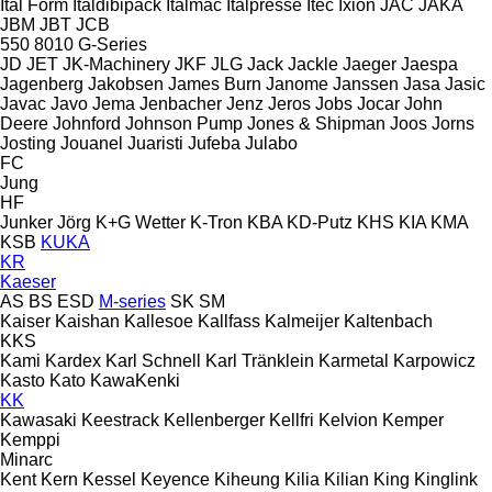
Ital Form
Italdibipack
Italmac
Italpresse
Itec
Ixion
JAC
JAKA
JBM
JBT
JCB
550
8010
G-Series
JD
JET
JK-Machinery
JKF
JLG
Jack
Jackle
Jaeger
Jaespa
Jagenberg
Jakobsen
James Burn
Janome
Janssen
Jasa
Jasic
Javac
Javo
Jema
Jenbacher
Jenz
Jeros
Jobs
Jocar
John
Deere
Johnford
Johnson Pump
Jones & Shipman
Joos
Jorns
Josting
Jouanel
Juaristi
Jufeba
Julabo
FC
Jung
HF
Junker
Jörg
K+G Wetter
K-Tron
KBA
KD-Putz
KHS
KIA
KMA
KSB
KUKA
KR
Kaeser
AS
BS
ESD
M-series
SK
SM
Kaiser
Kaishan
Kallesoe
Kallfass
Kalmeijer
Kaltenbach
KKS
Kami
Kardex
Karl Schnell
Karl Tränklein
Karmetal
Karpowicz
Kasto
Kato
KawaKenki
KK
Kawasaki
Keestrack
Kellenberger
Kellfri
Kelvion
Kemper
Kemppi
Minarc
Kent
Kern
Kessel
Keyence
Kiheung
Kilia
Kilian
King
Kinglink