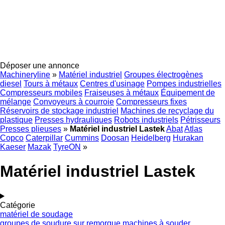
Déposer une annonce
Machineryline
»
Matériel industriel
Groupes électrogènes
diesel
Tours à métaux
Centres d'usinage
Pompes industrielles
Compresseurs mobiles
Fraiseuses à métaux
Équipement de
mélange
Convoyeurs à courroie
Compresseurs fixes
Réservoirs de stockage industriel
Machines de recyclage du
plastique
Presses hydrauliques
Robots industriels
Pétrisseurs
Presses plieuses
»
Matériel industriel Lastek
Abat
Atlas
Copco
Caterpillar
Cummins
Doosan
Heidelberg
Hurakan
Kaeser
Mazak
TyreON
»
Matériel industriel Lastek
Catégorie
matériel de soudage
groupes de soudure sur remorque
machines à souder