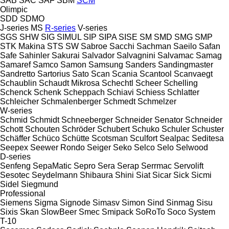
SAB
SAC
SAF
SBM
SCM
Olimpic
SDD
SDMO
J-series
MS
R-series
V-series
SGS
SHW
SIG
SIMUL
SIP
SIPA
SISE
SM
SMD
SMG
SMP
STK Makina
STS
SW
Sabroe
Sacchi
Sachman
Saeilo
Safan
Safe
Sahinler
Sakurai
Salvador
Salvagnini
Salvamac
Samag
Samaref
Samco
Samon
Samsung
Sanders
Sandingmaster
Sandretto
Sartorius
Sato
Scan
Scania
Scantool
Scanvaegt
Schaublin
Schaudt Mikrosa
Schechtl
Scheer
Schelling
Schenck
Schenk
Scheppach
Schiavi
Schiess
Schlatter
Schleicher
Schmalenberger
Schmedt
Schmelzer
W-series
Schmid
Schmidt
Schneeberger
Schneider Senator
Schneider
Schott
Schouten
Schröder
Schubert
Schuko
Schuler
Schuster
Schäffer
Schüco
Schütte
Scotsman
Sculfort
Sealpac
Seditesa
Seepex
Seewer Rondo
Seiger
Seko
Selco
Selo
Selwood
D-series
Senfeng
SepaMatic
Sepro
Sera
Serap
Serrmac
Servolift
Sesotec
Seydelmann
Shibaura
Shini
Siat
Sicar
Sick
Sicmi
Sidel
Siegmund
Professional
Siemens
Sigma
Signode
Simasv
Simon
Sind
Sinmag
Sisu
Sixis
Skan
SlowBeer
Smec
Smipack
SoRoTo
Soco System
T-10