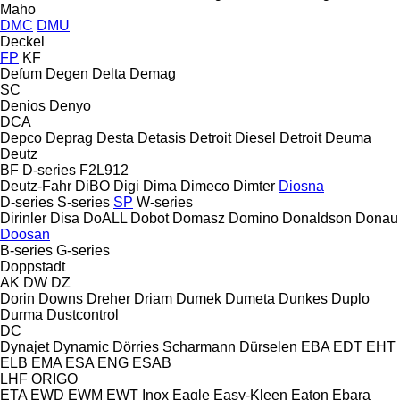
Maho
DMC
DMU
Deckel
FP
KF
Defum
Degen
Delta
Demag
SC
Denios
Denyo
DCA
Depco
Deprag
Desta
Detasis
Detroit Diesel
Detroit
Deuma
Deutz
BF
D-series
F2L912
Deutz-Fahr
DiBO
Digi
Dima
Dimeco
Dimter
Diosna
D-series
S-series
SP
W-series
Dirinler
Disa
DoALL
Dobot
Domasz
Domino
Donaldson
Donau
Doosan
B-series
G-series
Doppstadt
AK
DW
DZ
Dorin
Downs
Dreher
Driam
Dumek
Dumeta
Dunkes
Duplo
Durma
Dustcontrol
DC
Dynajet
Dynamic
Dörries Scharmann
Dürselen
EBA
EDT
EHT
ELB
EMA
ESA ENG
ESAB
LHF
ORIGO
ETA
EWD
EWM
EWT Inox
Eagle
Easy-Kleen
Eaton
Ebara