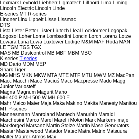
Lexmark
Leybold
Liebherr
Ligmatech
Lillnord
Lima
Liming
Lincoln Electric
Lincoln
Linde
E-series
MT
R-series
Lindner
Linx
Lippelt
Lisse
Lissmac
DTS
Lista
Lister Petter
Lister
Liutech
Lleal
Lockformer
Logopak
Logosol
Loher
Loma
Lombardini
Loncin
Lorch
Lorenz
Lotze
Lowara
Luna
Luwa
Luxtower
Lödige
M&M
MAF Roda
MAN
LE
TGM
TGS
TGX
MAS
MB Dustcontrol
MB
MBF
MBM
MBO
K-series
T-series
MD Dario
MDM
MEP
Shark
Tiger
MG
MHS
MKN
MKW
MTA
MTE
MTF
MTU
MWM
MZ
MacPan
Macc
Macchi
Mace
Maciuś
Maco
Macpresse
Mado
Maggi
Junior
Variosteff
Magna
Magnum
Magurit
Maho
MH 400 P
MH 500 W
MH 600 E
Mahr
Maico
Maier
Maja
Maka
Makino
Makita
Manesty
Manitou
MT
P-series
Mannesmann
Manroland
Mantech
Manurhin
Maraldi
Marchesini
Marco
Marel
Marelli Motori
Mark
Markem-Imaje
Markforged
Marsanz
Martin Stolze
Martin
Mase Generators
Master
Masterwood
Matador
Matec
Matra
Matrix
Matsuura
Mattei
Maurer-Atmos
Max