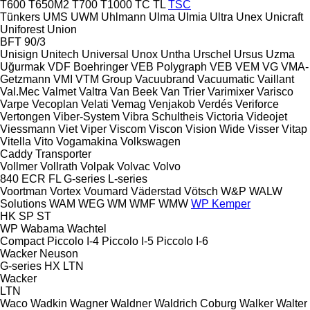
T600
T650M2
T700
T1000
TC
TL
TSC
Tünkers
UMS
UWM
Uhlmann
Ulma
Ulmia
Ultra
Unex
Unicraft
Uniforest
Union
BFT 90/3
Unisign
Unitech
Universal
Unox
Untha
Urschel
Ursus
Uzma
Uğurmak
VDF Boehringer
VEB Polygraph
VEB
VEM
VG
VMA-
Getzmann
VMI
VTM Group
Vacuubrand
Vacuumatic
Vaillant
Val.Mec
Valmet
Valtra
Van Beek
Van Trier
Varimixer
Varisco
Varpe
Vecoplan
Velati
Vemag
Venjakob
Verdés
Veriforce
Vertongen
Viber-System
Vibra Schultheis
Victoria
Videojet
Viessmann
Viet
Viper
Viscom
Viscon
Vision Wide
Visser
Vitap
Vitella
Vito
Vogamakina
Volkswagen
Caddy
Transporter
Vollmer
Vollrath
Volpak
Volvac
Volvo
840
ECR
FL
G-series
L-series
Voortman
Vortex
Voumard
Väderstad
Vötsch
W&P
WALW
Solutions
WAM
WEG
WM
WMF
WMW
WP Kemper
HK
SP
ST
WP
Wabama
Wachtel
Compact
Piccolo I-4
Piccolo I-5
Piccolo I-6
Wacker Neuson
G-series
HX
LTN
Wacker
LTN
Waco
Wadkin
Wagner
Waldner
Waldrich Coburg
Walker
Walter