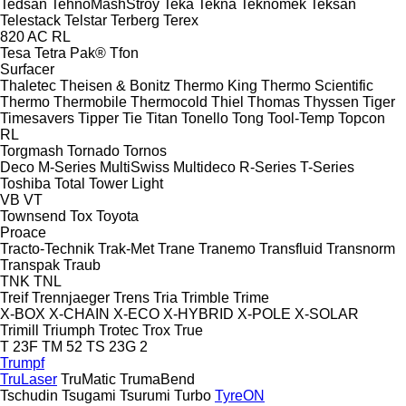
Tedsan
TehnoMashStroy
Teka
Tekna
Teknomek
Teksan
Telestack
Telstar
Terberg
Terex
820
AC
RL
Tesa
Tetra Pak®
Tfon
Surfacer
Thaletec
Theisen & Bonitz
Thermo King
Thermo Scientific
Thermo
Thermobile
Thermocold
Thiel
Thomas
Thyssen
Tiger
Timesavers
Tipper Tie
Titan
Tonello
Tong
Tool-Temp
Topcon
RL
Torgmash
Tornado
Tornos
Deco
M-Series
MultiSwiss
Multideco
R-Series
T-Series
Toshiba
Total
Tower Light
VB
VT
Townsend
Tox
Toyota
Proace
Tracto-Technik
Trak-Met
Trane
Tranemo
Transfluid
Transnorm
Transpak
Traub
TNK
TNL
Treif
Trennjaeger
Trens
Tria
Trimble
Trime
X-BOX
X-CHAIN
X-ECO
X-HYBRID
X-POLE
X-SOLAR
Trimill
Triumph
Trotec
Trox
True
T 23F
TM 52
TS 23G 2
Trumpf
TruLaser
TruMatic
TrumaBend
Tschudin
Tsugami
Tsurumi
Turbo
TyreON