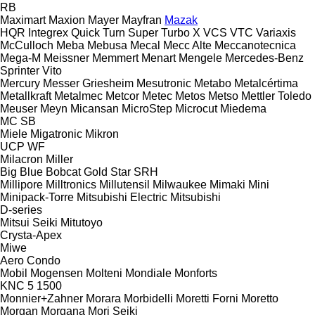
RB
Maximart
Maxion
Mayer
Mayfran
Mazak
HQR
Integrex
Quick Turn
Super Turbo X
VCS
VTC
Variaxis
McCulloch
Meba
Mebusa
Mecal
Mecc Alte
Meccanotecnica
Mega-M
Meissner
Memmert
Menart
Mengele
Mercedes-Benz
Sprinter
Vito
Mercury
Messer Griesheim
Mesutronic
Metabo
Metalcértima
Metallkraft
Metalmec
Metcor
Metec
Metos
Metso
Mettler Toledo
Meuser
Meyn
Micansan
MicroStep
Microcut
Miedema
MC
SB
Miele
Migatronic
Mikron
UCP
WF
Milacron
Miller
Big Blue
Bobcat
Gold Star
SRH
Millipore
Milltronics
Millutensil
Milwaukee
Mimaki
Mini
Minipack-Torre
Mitsubishi Electric
Mitsubishi
D-series
Mitsui Seiki
Mitutoyo
Crysta-Apex
Miwe
Aero
Condo
Mobil
Mogensen
Molteni
Mondiale
Monforts
KNC 5 1500
Monnier+Zahner
Morara
Morbidelli
Moretti Forni
Moretto
Morgan
Morgana
Mori Seiki