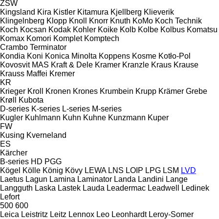
ZSW
Kingsland
Kira
Kistler
Kitamura
Kjellberg
Klieverik
Klingelnberg
Klopp
Knoll
Knorr
Knuth
KoMo
Koch Technik
Koch
Kocsan
Kodak
Kohler
Koike
Kolb
Kolbe
Kolbus
Komatsu
Komax
Komori
Komplet
Komptech
Crambo
Terminator
Kondia
Koni
Konica Minolta
Koppens
Kosme
Kotło-Pol
Kovosvit MAS
Kraft & Dele
Kramer
Kranzle
Kraus
Krause
Krauss Maffei
Kremer
KR
Krieger
Kroll
Kronen
Krones
Krumbein
Krupp
Krämer Grebe
Krøll
Kubota
D-series
K-series
L-series
M-series
Kugler
Kuhlmann
Kuhn
Kuhne
Kunzmann
Kuper
FW
Kusing
Kverneland
ES
Kärcher
B-series
HD
PGG
Kögel
Kölle
König
Kövy
LEWA
LNS
LOIP
LPG
LSM
LVD
Laetus
Lagun
Lamina
Laminator
Landa
Landini
Lange
Langguth
Laska
Lastek
Lauda
Leadermac
Leadwell
Ledinek
Lefort
500
600
Leica
Leistritz
Leitz
Lennox
Leo
Leonhardt
Leroy-Somer