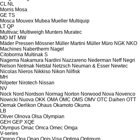
CL
NL
Morris
Mosa
GE
TS
Mosca
Mouvex
Mubea
Mueller
Multiquip
LT
QP
Multivac
Multiweigh
Munters
Muratec
MD
MT
MW
Mäder Pressen
Mössner
Müller Martini
Müller
Müro
NGK
NKO
Machines
Nabertherm
Nagel
Citoborma
Multinak S
Nagema
Nakamura
Nardini
Nazzareno
Nederman
Neff
Negri
Nelson
Netmak
Netstal
Netzsch
Neuman & Esser
Newtec
Nicolas
Nieros
Nikkiso
Nikon
Nilfisk
MH
Nilpeter
Nirotech
Nissan
NV
Nock
Nord
Nordson
Normag
Norton
Norwood
Nova
Novenco
Nowicki
Nuova
OKK
OMA
OMC
OMS
OMV
OTC Daihen
OTT
Oemak
Oerlikon
Ohaus
Okamoto
Okuma
LB
Oliver
Olnova
Olsa
Olympian
GEH
GEP
XQE
Olympus
Omac
Omca
Omec
Omga
V-series
Omron
Ona
Onan
Onis Visa
Optima
Optimum