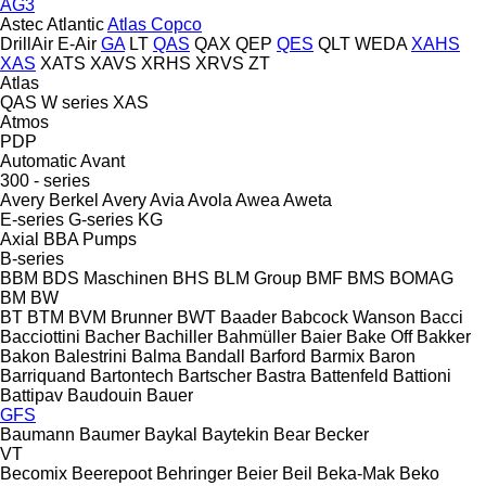
AG3
Astec
Atlantic
Atlas Copco
DrillAir
E-Air
GA
LT
QAS
QAX
QEP
QES
QLT
WEDA
XAHS
XAS
XATS
XAVS
XRHS
XRVS
ZT
Atlas
QAS
W series
XAS
Atmos
PDP
Automatic
Avant
300 - series
Avery Berkel
Avery
Avia
Avola
Awea
Aweta
E-series
G-series
KG
Axial
BBA Pumps
B-series
BBM
BDS Maschinen
BHS
BLM Group
BMF
BMS
BOMAG
BM
BW
BT
BTM
BVM Brunner
BWT
Baader
Babcock Wanson
Bacci
Bacciottini
Bacher
Bachiller
Bahmüller
Baier
Bake Off
Bakker
Bakon
Balestrini
Balma
Bandall
Barford
Barmix
Baron
Barriquand
Bartontech
Bartscher
Bastra
Battenfeld
Battioni
Battipav
Baudouin
Bauer
GFS
Baumann
Baumer
Baykal
Baytekin
Bear
Becker
VT
Becomix
Beerepoot
Behringer
Beier
Beil
Beka-Mak
Beko