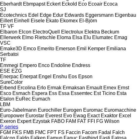
Eberhardt
Ebmpapst
Eckert
Eckold
Eco
Ecoair
Ecoca
SJ
Ecotechnics
Edel
Edge
Edur
Edwards
Eggersmann
Eigenbau
Eillert
Einhell
Eisele
Ekato
Ekomex
El-Björn
TF
VF
Elbaron
Elcon
ElectroQuell
Electrolux
Elektra Beckum
Ellerwerk
Elmo Rietschle
Eloma
Elsa
Elu
Elumatec
Emag
VSC
Emake3D
Emco
Emerito
Emerson
Emil Kemper
Emiliana
Serbatoi
TF
Emmegi
Empero
Enco
Endoline
Endress
ESE
EZG
Enerpac
Enerpat
Engel
Enshu
Eos
Epson
SureColor
Erbend
Ercolina
Erlo
Ermak
Ermaksan
Ernault
Ernex
Ernst
Esco
Esmach
Espera
Ess
Essa
Essemtec
Est Ticino
Esta
Etalon
EuRec
Eumach
LBM
Euro-Jabelmann
Eurochiller
Eurogen
Euromac
Euromacchine
Europower
Eurostar
Everest
Evo
Ewag
Exact
Exaktor
Excel
Exeron
Expert
Ezystak
FABO
FAM
FAT
FFI
FG Wilson
P-series
FGM
FKS
FMB
FMC
FPT
FS
Faccin
Facom
Fadal
Falch
Falcon
Faldo
Falken
Famup
Fanuc
Fastbind
Fasti
Fatosa