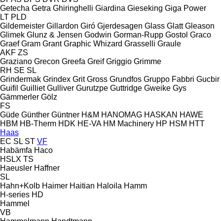
Getecha
Getra
Ghiringhelli
Giardina
Gieseking
Giga Power
LT
PLD
Gildemeister
Gillardon
Giró
Gjerdesagen
Glass
Glatt
Gleason
Glimek
Glunz & Jensen
Godwin
Gorman-Rupp
Gostol
Graco
Graef
Gram
Grant
Graphic Whizard
Grasselli
Graule
AKF
ZS
Graziano
Grecon
Greefa
Greif
Griggio
Grimme
RH
SE
SL
Grindermak
Grindex
Grit
Gross
Grundfos
Gruppo Fabbri
Gucbir
Guifil
Guilliet
Gulliver
Gurutzpe
Guttridge
Gweike
Gys
Gämmerler
Gölz
FS
Güde
Günther
Güntner
H&M
HANOMAG
HASKAN
HAWE
HBM
HB‑Therm
HDK
HE-VA
HM Machinery
HP
HSM
HTT
Haas
EC
SL
ST
VF
Habämfa
Haco
HSLX
TS
Haeusler
Haffner
SL
Hahn+Kolb
Haimer
Haitian
Haloila
Hamm
H-series
HD
Hammel
VB