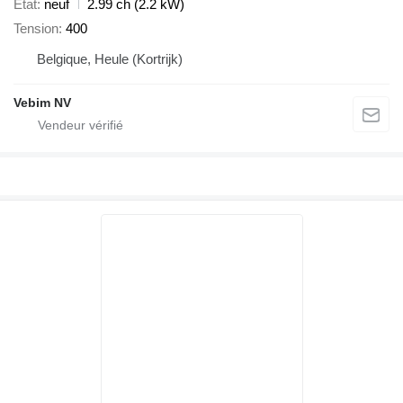
État
neuf
2.99 ch (2.2 kW)
Tension
400
Belgique, Heule (Kortrijk)
Vebim NV