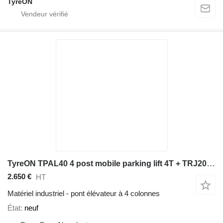
TyreON
TyreON TPAL40 4 post mobile parking lift 4T + TRJ20MLP hydraulic slidin
2.650 €
HT
Matériel industriel - pont élévateur à 4 colonnes
État
neuf