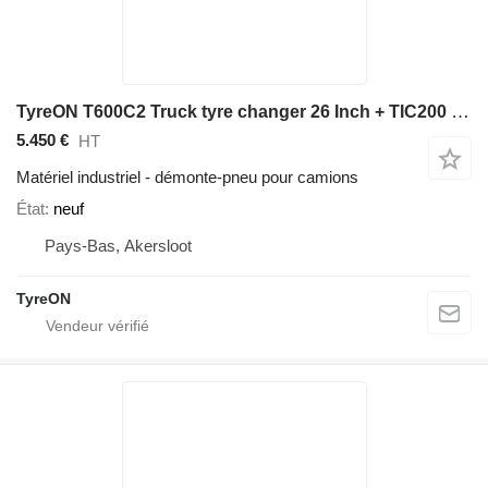
TyreON T600C2 Truck tyre changer 26 Inch + TIC200 Safety inflation cage
5.450 €
HT
Matériel industriel - démonte-pneu pour camions
État
neuf
Pays-Bas, Akersloot
TyreON