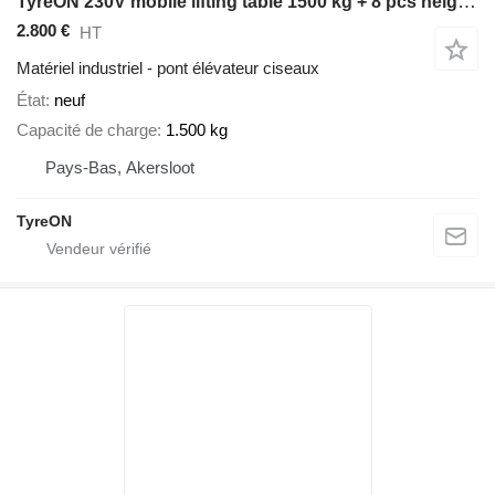
TyreON 230V mobile lifting table 1500 kg + 8 pcs height adapterset
2.800 €
HT
Matériel industriel - pont élévateur ciseaux
État
neuf
Capacité de charge
1.500 kg
Pays-Bas, Akersloot
TyreON