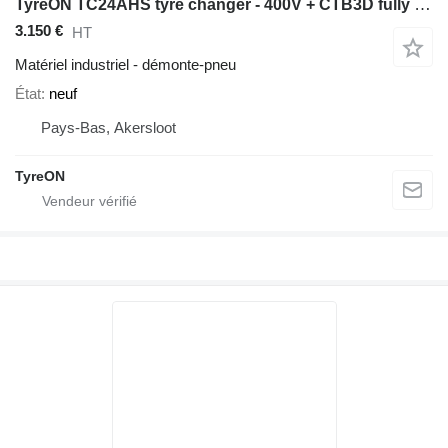
TyreON TC24AHS tyre changer - 400V + CTB3D fully automatic wheelbalance
3.150 €
HT
Matériel industriel - démonte-pneu
État
neuf
Pays-Bas, Akersloot
TyreON