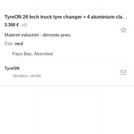
TyreON 26 Inch truck tyre changer + 4 aluminium clamping jaws for ALU t
3.350 €
HT
Matériel industriel - démonte-pneu
État
neuf
Pays-Bas, Akersloot
TyreON