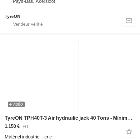
Pays-Bas, Akersloot
TyreON
VIDÉO
TyreON TPH40T-3 Air hydraulic jack 40 Tons - Minimum height 12,5 cm
1.150 €
HT
Matériel industriel - cric