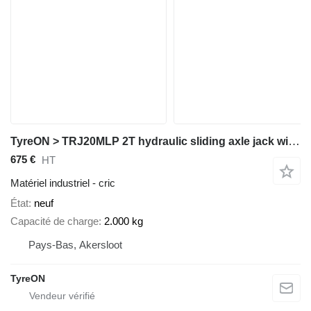
TyreON > TRJ20MLP 2T hydraulic sliding axle jack with hand pump - low p
675 €
HT
Matériel industriel - cric
État
neuf
Capacité de charge
2.000 kg
Pays-Bas, Akersloot
TyreON