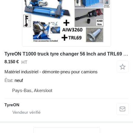
TyreON T1000 truck tyre changer 56 Inch and TRL69 Tubeless mounting hea
8.150 €
HT
Matériel industriel - démonte-pneu pour camions
État
neuf
Pays-Bas, Akersloot
TyreON