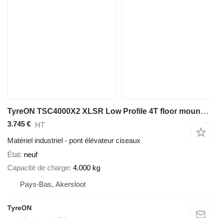
TyreON TSC4000X2 XLSR Low Profile 4T floor mounted scissor lift - Large
3.745 €
HT
Matériel industriel - pont élévateur ciseaux
État
neuf
Capacité de charge
4.000 kg
Pays-Bas, Akersloot
TyreON