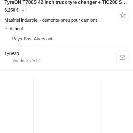
TyreON T700S 42 Inch truck tyre changer + TIC200 Safety cage + TRP AL
6.250 €
HT
Matériel industriel - démonte-pneu pour camions
État
neuf
Pays-Bas, Akersloot
TyreON