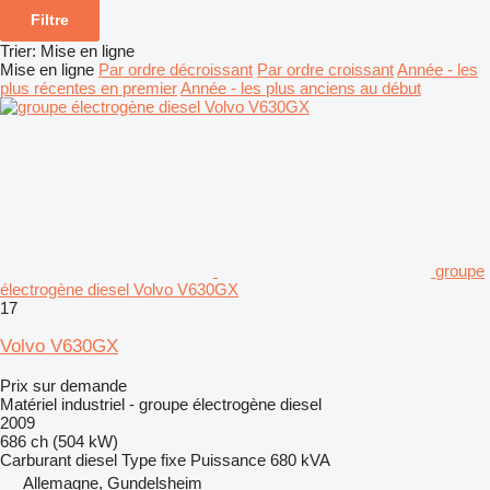
Filtre
Trier
:
Mise en ligne
Mise en ligne
Par ordre décroissant
Par ordre croissant
Année - les
plus récentes en premier
Année - les plus anciens au début
groupe
électrogène diesel Volvo V630GX
17
Volvo V630GX
Prix sur demande
Matériel industriel - groupe électrogène diesel
2009
686 ch (504 kW)
Carburant
diesel
Type
fixe
Puissance
680 kVA
Allemagne, Gundelsheim