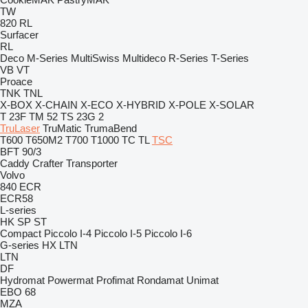
TW
820
RL
Surfacer
RL
Deco
M-Series
MultiSwiss
Multideco
R-Series
T-Series
VB
VT
Proace
TNK
TNL
X-BOX
X-CHAIN
X-ECO
X-HYBRID
X-POLE
X-SOLAR
T 23F
TM 52
TS 23G 2
TruLaser
TruMatic
TrumaBend
T600
T650M2
T700
T1000
TC
TL
TSC
BFT 90/3
Caddy
Crafter
Transporter
Volvo
840
ECR
ECR58
L-series
HK
SP
ST
Compact
Piccolo I-4
Piccolo I-5
Piccolo I-6
G-series
HX
LTN
LTN
DF
Hydromat
Powermat
Profimat
Rondamat
Unimat
EBO 68
MZA