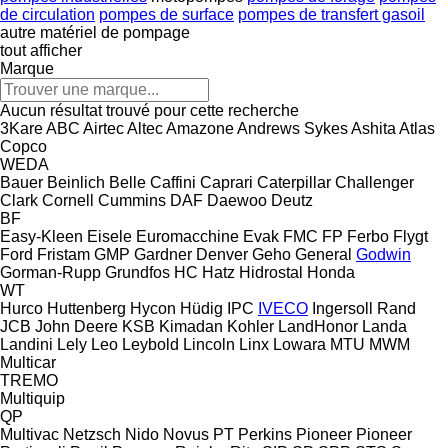
de circulation
pompes de surface
pompes de transfert gasoil
autre matériel de pompage
tout afficher
Marque
Aucun résultat trouvé pour cette recherche
3Kare
ABC
Airtec
Altec
Amazone
Andrews Sykes
Ashita
Atlas
Copco
WEDA
Bauer
Beinlich
Belle
Caffini
Caprari
Caterpillar
Challenger
Clark
Cornell
Cummins
DAF
Daewoo
Deutz
BF
Easy-Kleen
Eisele
Euromacchine
Evak
FMC
FP
Ferbo
Flygt
Ford
Fristam
GMP
Gardner Denver
Geho
General
Godwin
Gorman-Rupp
Grundfos
HC
Hatz
Hidrostal
Honda
WT
Hurco
Huttenberg
Hycon
Hüdig
IPC
IVECO
Ingersoll Rand
JCB
John Deere
KSB
Kimadan
Kohler
LandHonor
Landa
Landini
Lely
Leo
Leybold
Lincoln
Linx
Lowara
MTU
MWM
Multicar
TREMO
Multiquip
QP
Multivac
Netzsch
Nido
Novus
PT
Perkins
Pioneer
Pioneer