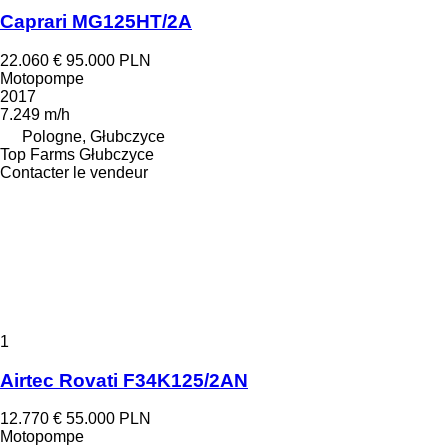
Caprari MG125HT/2A
22.060 €
95.000 PLN
Motopompe
2017
7.249 m/h
Pologne, Głubczyce
Top Farms Głubczyce
Contacter le vendeur
1
Airtec Rovati F34K125/2AN
12.770 €
55.000 PLN
Motopompe