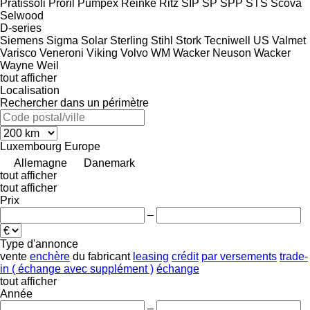
Pratissoli
Proril
Pumpex
Reinke
Ritz
SIP
SP
SPP
STS
Scova
Selwood
D-series
Siemens
Sigma
Solar
Sterling
Stihl
Stork
Tecniwell
US
Valmet
Varisco
Veneroni
Viking
Volvo
WM
Wacker Neuson
Wacker
Wayne
Weil
tout afficher
Localisation
Rechercher dans un périmètre
Luxembourg
Europe
Allemagne
Danemark
tout afficher
tout afficher
Prix
–
Type d'annonce
vente
enchère
du fabricant
leasing
crédit
par versements
trade-
in ( échange avec supplément )
échange
tout afficher
Année
–