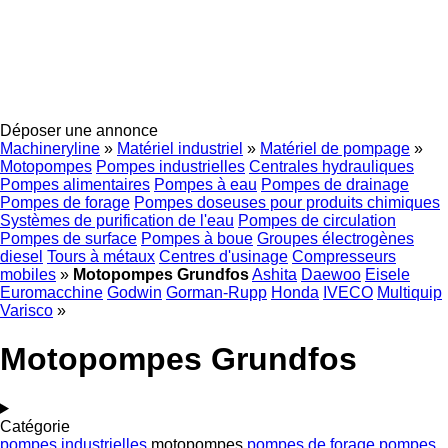
Déposer une annonce
Machineryline
»
Matériel industriel
»
Matériel de pompage
»
Motopompes
Pompes industrielles
Centrales hydrauliques
Pompes alimentaires
Pompes à eau
Pompes de drainage
Pompes de forage
Pompes doseuses pour produits chimiques
Systèmes de purification de l'eau
Pompes de circulation
Pompes de surface
Pompes à boue
Groupes électrogènes
diesel
Tours à métaux
Centres d'usinage
Compresseurs
mobiles
»
Motopompes Grundfos
Ashita
Daewoo
Eisele
Euromacchine
Godwin
Gorman-Rupp
Honda
IVECO
Multiquip
Varisco
»
Motopompes Grundfos
Catégorie
pompes industrielles
motopompes
pompes de forage
pompes