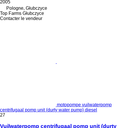
2005
Pologne, Głubczyce
Top Farms Głubczyce
Contacter le vendeur
motopompe vuilwaterpomp
centrifugaal pomp unit (durty water pump) diesel
27
Vuilwaterpomp centrifugaal pomp unit (durty