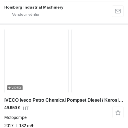
Homborg Industrial Machinery
VIDÉO
IVECO Iveco Petro Chemical Pompset Diesel / Kerosine / Crude Oil max
49.950 €
HT
Motopompe
2017
132 m/h