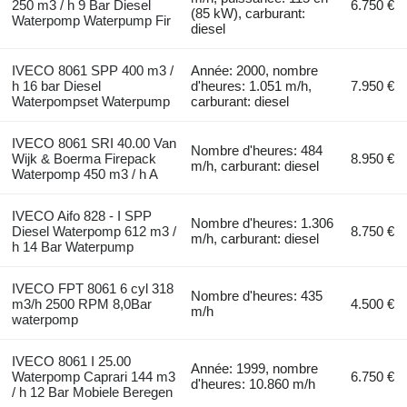
250 m3 / h 9 Bar Diesel
6.750 €
(85 kW), carburant:
Waterpomp Waterpump Fir
diesel
IVECO 8061 SPP 400 m3 /
Année: 2000, nombre
h 16 bar Diesel
d'heures: 1.051 m/h,
7.950 €
Waterpompset Waterpump
carburant: diesel
IVECO 8061 SRI 40.00 Van
Nombre d'heures: 484
Wijk & Boerma Firepack
8.950 €
m/h, carburant: diesel
Waterpomp 450 m3 / h A
IVECO Aifo 828 - I SPP
Nombre d'heures: 1.306
Diesel Waterpomp 612 m3 /
8.750 €
m/h, carburant: diesel
h 14 Bar Waterpump
IVECO FPT 8061 6 cyl 318
Nombre d'heures: 435
m3/h 2500 RPM 8,0Bar
4.500 €
m/h
waterpomp
IVECO 8061 I 25.00
Année: 1999, nombre
Waterpomp Caprari 144 m3
6.750 €
d'heures: 10.860 m/h
/ h 12 Bar Mobiele Beregen