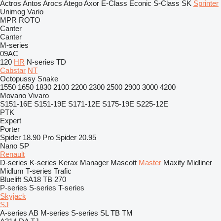
Actros
Antos
Arocs
Atego
Axor
E-Class
Econic
S-Class
SK
Sprinter
Unimog
Vario
MPR
ROTO
Canter
Canter
M-series
09AC
120
HR
N-series
TD
Cabstar
NT
Octopussy
Snake
1550
1650
1830
2100
2200
2300
2500
2900
3000
4200
Movano
Vivaro
S151-16E
S151-19E
S171-12E
S175-19E
S225-12E
PTK
Expert
Porter
Spider 18.90 Pro
Spider 20.95
Nano SP
Renault
D-series
K-series
Kerax
Manager
Mascott
Master
Maxity
Midliner
Midlum
T-series
Trafic
Bluelift SA18
TB 270
P-series
S-series
T-series
Skyjack
SJ
A-series
AB
M-series
S-series
SL
TB
TM