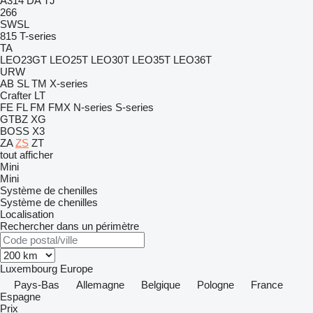
A314
DA
TJ
266
SWSL
815
T-series
TA
LEO23GT
LEO25T
LEO30T
LEO35T
LEO36T
URW
AB
SL
TM
X-series
Crafter
LT
FE
FL
FM
FMX
N-series
S-series
GTBZ
XG
BOSS X3
ZA
ZS
ZT
tout afficher
Mini
Mini
Système de chenilles
Système de chenilles
Localisation
Rechercher dans un périmètre
Luxembourg
Europe
Pays-Bas
Allemagne
Belgique
Pologne
France
Espagne
Prix