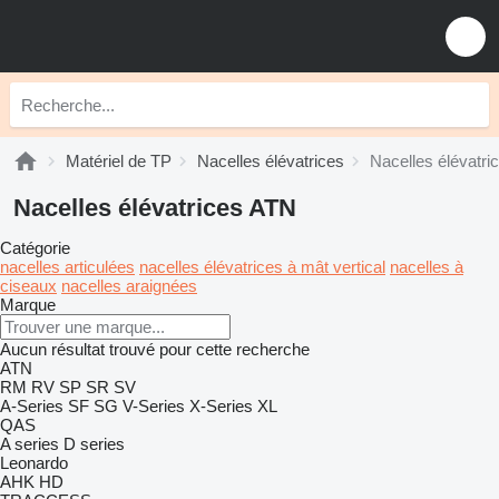
Matériel de TP
Nacelles élévatrices
Nacelles élévatr
Nacelles élévatrices ATN
Catégorie
nacelles articulées
nacelles élévatrices à mât vertical
nacelles à
ciseaux
nacelles araignées
Marque
Aucun résultat trouvé pour cette recherche
ATN
RM
RV
SP
SR
SV
A-Series
SF
SG
V-Series
X-Series
XL
QAS
A series
D series
Leonardo
AHK
HD