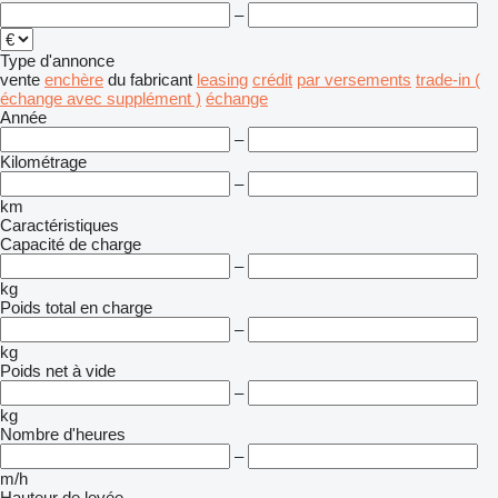
–
Type d'annonce
vente
enchère
du fabricant
leasing
crédit
par versements
trade-in (
échange avec supplément )
échange
Année
–
Kilométrage
–
km
Caractéristiques
Capacité de charge
–
kg
Poids total en charge
–
kg
Poids net à vide
–
kg
Nombre d'heures
–
m/h
Hauteur de levée