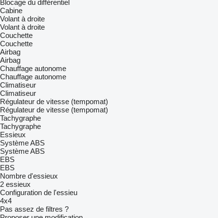
Blocage du différentiel
Cabine
Volant à droite
Volant à droite
Couchette
Couchette
Airbag
Airbag
Chauffage autonome
Chauffage autonome
Climatiseur
Climatiseur
Régulateur de vitesse (tempomat)
Régulateur de vitesse (tempomat)
Tachygraphe
Tachygraphe
Essieux
Système ABS
Système ABS
EBS
EBS
Nombre d'essieux
2 essieux
Configuration de l'essieu
4x4
Pas assez de filtres ?
Proposer une modification