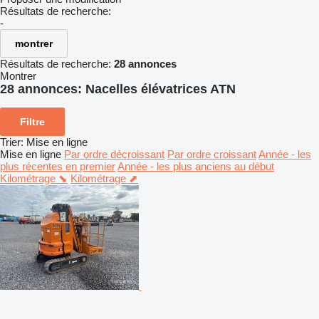
Résultats de recherche:
-
montrer
Résultats de recherche:
28 annonces
Montrer
28 annonces:
Nacelles élévatrices ATN
Filtre
Trier
:
Mise en ligne
Mise en ligne
Par ordre décroissant
Par ordre croissant
Année - les
plus récentes en premier
Année - les plus anciens au début
Kilométrage ⬊
Kilométrage ⬈