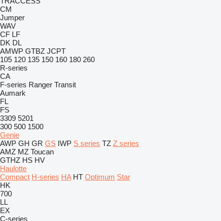
TRACCESS
CM
Jumper
WAV
CF
LF
DK
DL
AMWP
GTBZ
JCPT
105
120
135
150
160
180
260
R-series
CA
F-series
Ranger
Transit
Aumark
FL
FS
3309
5201
300
500
1500
Genie
AWP
GH
GR
GS
IWP
S series
TZ
Z series
AMZ
MZ
Toucan
GTHZ
HS
HV
Haulotte
Compact
H-series
HA
HT
Optimum
Star
HK
700
LL
EX
C-series