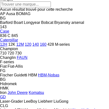
Aucun résultat trouvé pour cette recherche
AP
Ausa
BOMAG
BG
Barford
Boart Longyear
Bobcat
Bryansky arsenal
143
Case
836 C
845
Caterpillar
12H
12K
12M
120
140
160
428
M-series
Champion
710
720
730
Changlin
FAUN
F-series
Fiat
Fiat-Allis
FG
Fischer
Guidetti
HBM
HBM-Nobas
BG
Hidromek
HMK
Iron
John Deere
Komatsu
GD
Laser-Grader
LeeBoy
Liebherr
LiuGong
CLG