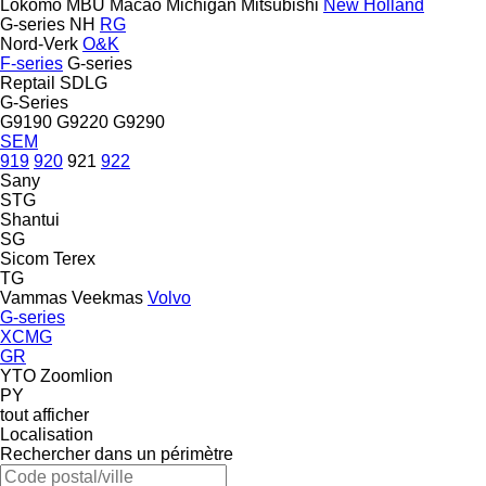
Lokomo
MBU
Macao
Michigan
Mitsubishi
New Holland
G-series
NH
RG
Nord-Verk
O&K
F-series
G-series
Reptail
SDLG
G-Series
G9190
G9220
G9290
SEM
919
920
921
922
Sany
STG
Shantui
SG
Sicom
Terex
TG
Vammas
Veekmas
Volvo
G-series
XCMG
GR
YTO
Zoomlion
PY
tout afficher
Localisation
Rechercher dans un périmètre