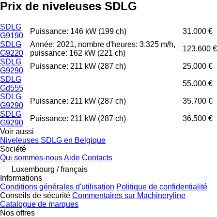
Prix de niveleuses SDLG
SDLG
Puissance: 146 kW (199 ch)
31.000 €
G9190
SDLG
Année: 2021, nombre d'heures: 3.325 m/h,
123.600 €
G9220
puissance: 162 kW (221 ch)
SDLG
Puissance: 211 kW (287 ch)
25.000 €
G9290
SDLG
55.000 €
Gd555
SDLG
Puissance: 211 kW (287 ch)
35.700 €
G9290
SDLG
Puissance: 211 kW (287 ch)
36.500 €
G9290
Voir aussi
Niveleuses SDLG en Belgique
Société
Qui sommes-nous
Aide
Contacts
Luxembourg / français
Informations
Conditions générales d'utilisation
Politique de confidentialité
Conseils de sécurité
Commentaires sur Machineryline
Catalogue de marques
Nos offres