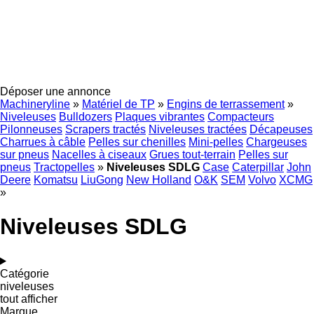
Déposer une annonce
Machineryline
»
Matériel de TP
»
Engins de terrassement
»
Niveleuses
Bulldozers
Plaques vibrantes
Compacteurs
Pilonneuses
Scrapers tractés
Niveleuses tractées
Décapeuses
Charrues à câble
Pelles sur chenilles
Mini-pelles
Chargeuses
sur pneus
Nacelles à ciseaux
Grues tout-terrain
Pelles sur
pneus
Tractopelles
»
Niveleuses SDLG
Case
Caterpillar
John
Deere
Komatsu
LiuGong
New Holland
O&K
SEM
Volvo
XCMG
»
Niveleuses SDLG
Catégorie
niveleuses
tout afficher
Marque